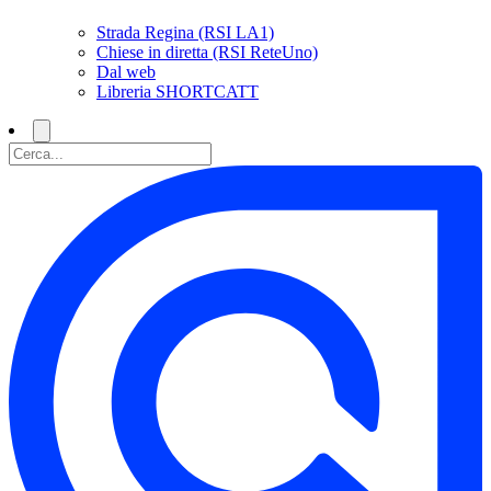
Strada Regina (RSI LA1)
Chiese in diretta (RSI ReteUno)
Dal web
Libreria SHORTCATT