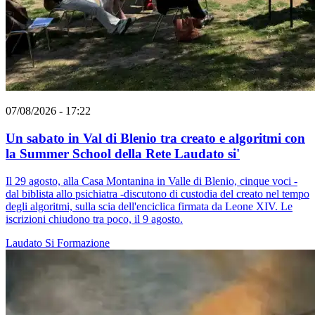
07/08/2026 - 17:22
Un sabato in Val di Blenio tra creato e algoritmi con
la Summer School della Rete Laudato si'
Il 29 agosto, alla Casa Montanina in Valle di Blenio, cinque voci -
dal biblista allo psichiatra -discutono di custodia del creato nel tempo
degli algoritmi, sulla scia dell'enciclica firmata da Leone XIV. Le
iscrizioni chiudono tra poco, il 9 agosto.
Laudato Si
Formazione