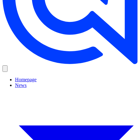
Homepage
News