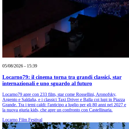
05/08/2026 - 15:39
Locarno79: il cinema torna tra grandi classici, star
internazionali e uno sguardo al futuro
Locarno79 apre con 233 film, star come Rossellini, Aronofsky,
Argento e Saldaña, e i classici Taxi Driver e Balla coi lupi in Piazza
Grande. Tra i temi caldi: l'anticipo a luglio per gli 80 anni nel 2027 e
la nuova giuria kids, che apre un confronto con Castellinaria.
Locarno
Film
Festival