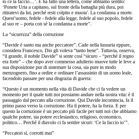
io ce la faccio…’. E ha fatto una lettera, come abbiamo sentito:
‘Ponete Uria a capitano, sul fronte della battaglia più dura, poi
ritiratevi da lui, perché resti colpito e muoia'. La condanna a morte.
Quest’uomo, fedele - fedele alla legge, fedele al suo popolo, fedele
al suo re – porta con sé la condanna a morte”.
La “sicurezza” della corruzione
“Davide è santo ma anche peccatore”. Cade nella lussuria eppure,
considera Francesco, Dio gli voleva “tanto bene”. Tuttavia, osserva,
“il grande, il nobile Davide” si sente così “sicuro – “perché il regno
era forte” – che dopo aver commesso adulterio muove tutte le leve a
sua disposizione pur di sistemare la cosa, sia pure in modo
menzognero, fino a ordire e ordinare l’assassinio di un uomo leale,
facendolo passare per una disgrazia di guerra:
“Questo è un momento nella vita di Davide che ci fa vedere un
momento per il quale tutti noi possiamo andare nella nostra vita: è il
passaggio dal peccato alla corruzione. Qui Davide incomincia, fa il
primo passo verso la corruzione. Ha il potere, ha la forza. E per
questo la corruzione è un peccato più facile per tutti noi che abbiamo
qualche potere, sia potere ecclesiastico, religioso, economico,
politico… Perché il diavolo ci fa sentire sicuri: ‘Ce la faccio io’”.
“Peccatori sì, corrotti mai”