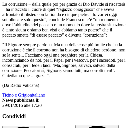
La corruzione – dalla quale poi per grazia di Dio Davide si riscatterà
– ha intaccato il cuore di quel “ragazzo coraggioso” che aveva
affrontato il filisteo con la fionda e cinque pietre. “Io vorrei oggi
sottolineare solo questo”, conclude Francesco: c’è “un momento
dove l’abitudine del peccato o un momento dove la nostra situazione
è tanto sicura e siamo ben visti e abbiamo tanto potere” che il
peccato smette “di essere peccato” e diventa “corruzione”:
"Il Signore sempre perdona. Ma una delle cose più brutte che ha la
corruzione è che il corrotto non ha bisogno di chiedere perdono, non
se la sente... Facciamo oggi una preghiera per la Chiesa,
incominciando da noi, per il Papa, per i vescovi, per i sacerdoti, per i
consacrati, per i fedeli laici: ‘Ma, Signore, salvaci, salvaci dalla
corruzione. Peccatori sì, Signore, siamo tutti, ma corrotti mai!’.
Chiediamo questa grazia”.
(Da Radio Vaticana)
Ticino e Grigionitaliano
News pubblicata il:
29/01/2016 alle 17:20
Condividi