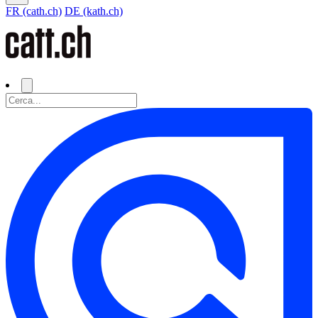
FR (cath.ch)
DE (kath.ch)