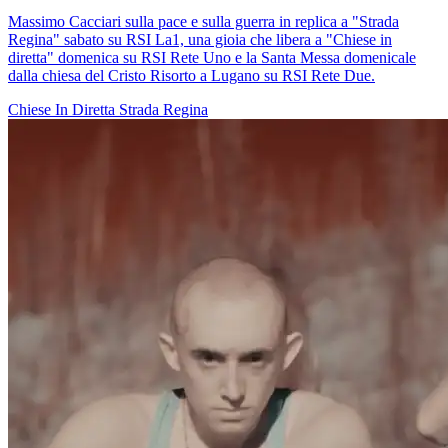
Massimo Cacciari sulla pace e sulla guerra in replica a "Strada
Regina" sabato su RSI La1, una gioia che libera a "Chiese in
diretta" domenica su RSI Rete Uno e la Santa Messa domenicale
dalla chiesa del Cristo Risorto a Lugano su RSI Rete Due.
Chiese In Diretta
Strada Regina