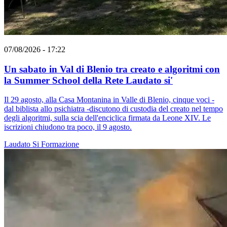
07/08/2026 - 17:22
Un sabato in Val di Blenio tra creato e algoritmi con
la Summer School della Rete Laudato si'
Il 29 agosto, alla Casa Montanina in Valle di Blenio, cinque voci -
dal biblista allo psichiatra -discutono di custodia del creato nel tempo
degli algoritmi, sulla scia dell'enciclica firmata da Leone XIV. Le
iscrizioni chiudono tra poco, il 9 agosto.
Laudato Si
Formazione