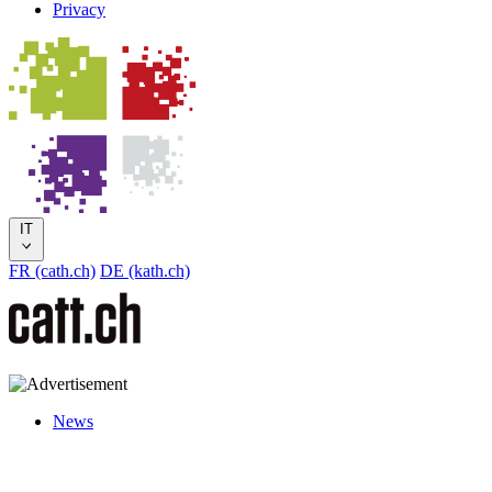
Privacy
IT
FR (cath.ch)
DE (kath.ch)
News