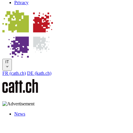
Privacy
IT
FR (cath.ch)
DE (kath.ch)
News