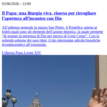
03/06/2026 - 12:00
Il Papa: una liturgia viva, risorsa per risvegliare
l’apertura all’incontro con Dio
All’udienza generale in piazza San Pietro, il Pontefice spiega ai
fedeli quali sono gli elementi dell’azione liturgica, la quale permette
“di gustare la presenza di Dio per mezzo di Gesù Cristo”. Con la
sobrietà solenne dei suoi ritmi, il rito interrompe attività frenetiche
riconducendoci all’essenziale.
Udienza
Papa Leone XIV