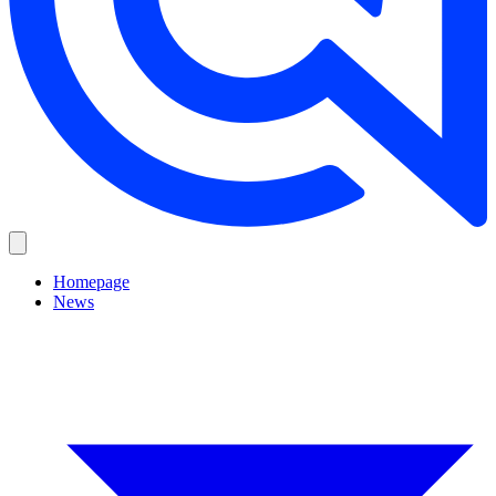
Homepage
News