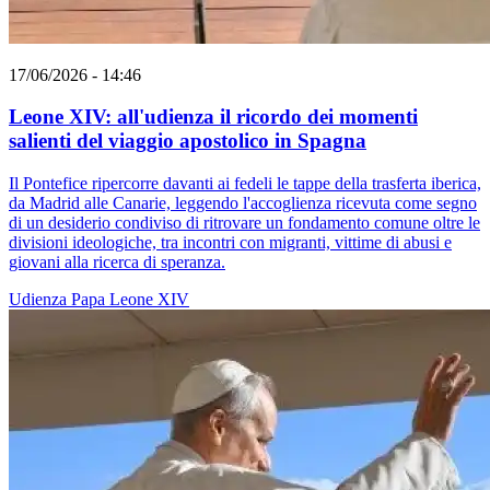
17/06/2026 - 14:46
Leone XIV: all'udienza il ricordo dei momenti
salienti del viaggio apostolico in Spagna
Il Pontefice ripercorre davanti ai fedeli le tappe della trasferta iberica,
da Madrid alle Canarie, leggendo l'accoglienza ricevuta come segno
di un desiderio condiviso di ritrovare un fondamento comune oltre le
divisioni ideologiche, tra incontri con migranti, vittime di abusi e
giovani alla ricerca di speranza.
Udienza
Papa Leone XIV