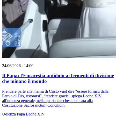
24/06/2026 - 14:00
Il Papa: l'Eucarestia antidoto ai fermenti di divisione
che minano il mondo
Prendere parte alla mensa di Cristo vuol dire “essere formati dalla
Parola di Dio, ristorarsi”, “rendere grazie” spiega Leone XIV
all’udienza generale, nella quarta catechesi dedicata alla
Costituzione Sacrosanctum Concilium.
Udienza
Papa Leone XIV