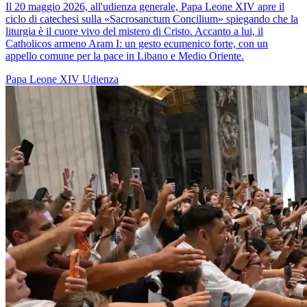
Il 20 maggio 2026, all'udienza generale, Papa Leone XIV apre il
ciclo di catechesi sulla «Sacrosanctum Concilium» spiegando che la
liturgia è il cuore vivo del mistero di Cristo. Accanto a lui, il
Catholicos armeno Aram I: un gesto ecumenico forte, con un
appello comune per la pace in Libano e Medio Oriente.
Papa Leone XIV
Udienza