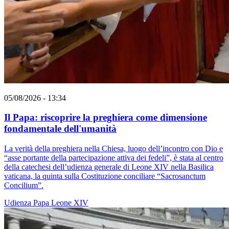
05/08/2026 - 13:34
Il Papa: riscoprire la preghiera come dimensione
fondamentale dell'umanità
La verità della preghiera nella Chiesa, luogo dell’incontro con Dio e
“asse portante della partecipazione attiva dei fedeli”, è stata al centro
della catechesi dell’udienza generale di Leone XIV nella Basilica
vaticana, la quinta sulla Costituzione conciliare “Sacrosanctum
Concilium”.
Udienza
Papa Leone XIV