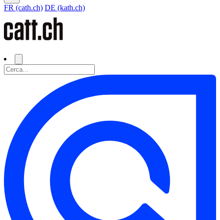
FR (cath.ch)
DE (kath.ch)