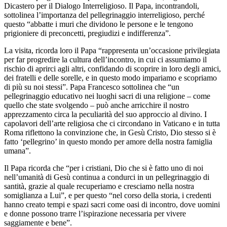
Dicastero per il Dialogo Interreligioso. Il Papa, incontrandoli,
sottolinea l’importanza del pellegrinaggio interreligioso, perché
questo “abbatte i muri che dividono le persone e le tengono
prigioniere di preconcetti, pregiudizi e indifferenza”.
La visita, ricorda loro il Papa “rappresenta un’occasione privilegiata
per far progredire la cultura dell’incontro, in cui ci assumiamo il
rischio di aprirci agli altri, confidando di scoprire in loro degli amici,
dei fratelli e delle sorelle, e in questo modo impariamo e scopriamo
di più su noi stessi”. Papa Francesco sottolinea che “un
pellegrinaggio educativo nei luoghi sacri di una religione – come
quello che state svolgendo – può anche arricchire il nostro
apprezzamento circa la peculiarità del suo approccio al divino. I
capolavori dell’arte religiosa che ci circondano in Vaticano e in tutta
Roma riflettono la convinzione che, in Gesù Cristo, Dio stesso si è
fatto ‘pellegrino’ in questo mondo per amore della nostra famiglia
umana”.
Il Papa ricorda che “per i cristiani, Dio che si è fatto uno di noi
nell’umanità di Gesù continua a condurci in un pellegrinaggio di
santità, grazie al quale recuperiamo e cresciamo nella nostra
somiglianza a Lui”, e per questo “nel corso della storia, i credenti
hanno creato tempi e spazi sacri come oasi di incontro, dove uomini
e donne possono trarre l’ispirazione necessaria per vivere
saggiamente e bene”.