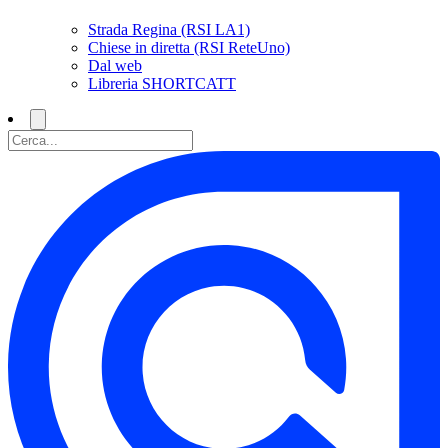
Strada Regina (RSI LA1)
Chiese in diretta (RSI ReteUno)
Dal web
Libreria SHORTCATT