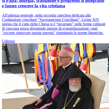
Il Papa: liturgia, tradizione e progresso si integrano
e fanno crescere la vita cristiana
All'udienza generale, nella seconda catechesi dedicata alla
Costituzione conciliare "Sacrosanctum Concilium", Leone XIV
spiega che il culto della Chiesa si è “incarnato” nelle forme culturali
di ciascuna epoca divenendo motore di evangelizzazione: oggi
"occorre rinnovare questa energia" rispettando le norme liturgiche.
Udienza