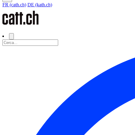
FR (cath.ch)
DE (kath.ch)