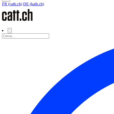
FR (cath.ch)
DE (kath.ch)