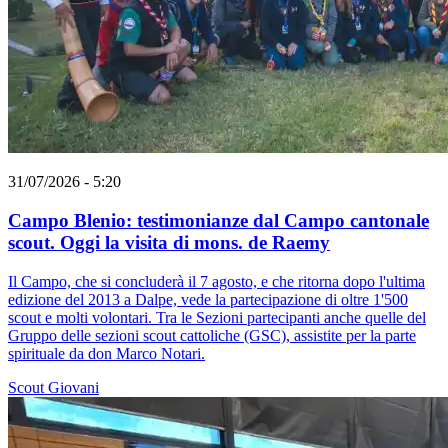
31/07/2026 - 5:20
Campo Blenio: testimonianze dal Campo cantonale
scout. Oggi la visita di mons. de Raemy
Il Campo, che si concluderà il 7 agosto, e che ritorna dopo l'ultima
edizione del 2013 a Dalpe, vede la partecipazione di oltre 1'500
scout e molti volontari. Tra le Sezioni partecipanti anche quelle del
Gruppo delle sezioni scout cattoliche (GSC), assistite per la parte
spirituale da don Marco Notari.
Scout
Giovani