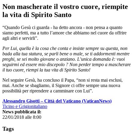
Non mascherate il vostro cuore, riempite
la vita di Spirito Santo
“Quando Gesù ci guarda - ha detto ancora - non pensa a quanto
siamo perfetti, ma a tutto l’amore che abbiamo nel cuore da offrire
agli altri e servirli”.
Per Lui, quella è la cosa che conta e insiste sempre su questa, non
bada alla tua statura, se parli bene o male, se ti addormenti mentre
preghi, se sei molto giovane o anziano. L’unica domanda è: vuoi
seguirmi ed essere mio discepolo ? Non perder tempo a mascherare
il tuo cuore, riempi la tua vita di Spirito Santo!
Nel seguire Gesù, ha concluso il Papa, “non si resta mai esclusi,
mai. Anche se sbagliamo, il Signore ci offre sempre una nuova
possibilità per riprendere a camminare con Lui”.
Alessandro Gisotti – Città del Vaticano (VaticanNews)
Ticino e Grigionitaliano
News pubblicata il:
22/01/2018 alle 8:00
Tags