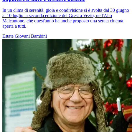
In un clima di serenità, gioia e condivisione si è svolta dal 30 giugno
al 10 luglio la seconda edizione del Grest a Vezio, nell'Alto
Malcantone, che quest'anno ha anche proposto una serata cinema
aperta a tutti.
Estate
Giovani
Bambini