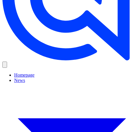
Homepage
News