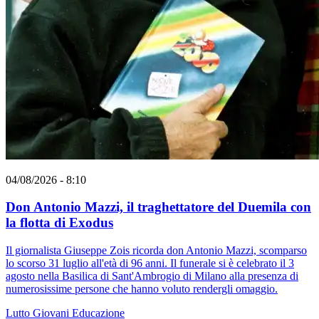
04/08/2026 - 8:10
Don Antonio Mazzi, il traghettatore del Duemila con
la flotta di Exodus
Il giornalista Giuseppe Zois ricorda don Antonio Mazzi, scomparso
lo scorso 31 luglio all'età di 96 anni. Il funerale si è celebrato il 3
agosto nella Basilica di Sant'Ambrogio di Milano alla presenza di
numerosissime persone che hanno voluto rendergli omaggio.
Lutto
Giovani
Educazione