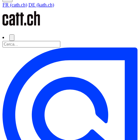
FR (cath.ch)
DE (kath.ch)