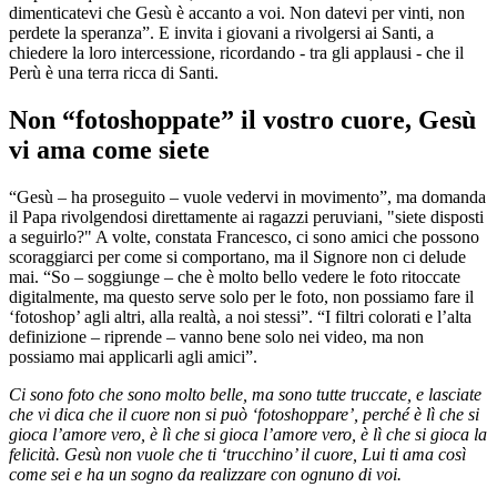
dimenticatevi che Gesù è accanto a voi. Non datevi per vinti, non
perdete la speranza”. E invita i giovani a rivolgersi ai Santi, a
chiedere la loro intercessione, ricordando - tra gli applausi - che il
Perù è una terra ricca di Santi.
Non “fotoshoppate” il vostro cuore, Gesù
vi ama come siete
“Gesù – ha proseguito – vuole vedervi in movimento”, ma domanda
il Papa rivolgendosi direttamente ai ragazzi peruviani, "siete disposti
a seguirlo?" A volte, constata Francesco, ci sono amici che possono
scoraggiarci per come si comportano, ma il Signore non ci delude
mai. “So – soggiunge – che è molto bello vedere le foto ritoccate
digitalmente, ma questo serve solo per le foto, non possiamo fare il
‘fotoshop’ agli altri, alla realtà, a noi stessi”. “I filtri colorati e l’alta
definizione – riprende – vanno bene solo nei video, ma non
possiamo mai applicarli agli amici”.
Ci sono foto che sono molto belle, ma sono tutte truccate, e lasciate
che vi dica che il cuore non si può ‘fotoshoppare’, perché è lì che si
gioca l’amore vero, è lì che si gioca l’amore vero, è lì che si gioca la
felicità. Gesù non vuole che ti ‘trucchino’ il cuore, Lui ti ama così
come sei e ha un sogno da realizzare con ognuno di voi.