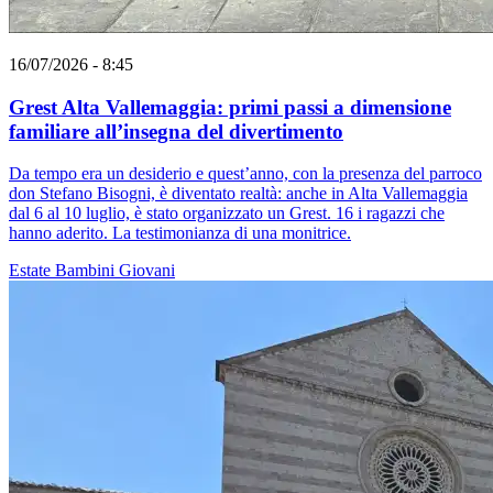
16/07/2026 - 8:45
Grest Alta Vallemaggia: primi passi a dimensione
familiare all’insegna del divertimento
Da tempo era un desiderio e quest’anno, con la presenza del parroco
don Stefano Bisogni, è diventato realtà: anche in Alta Vallemaggia
dal 6 al 10 luglio, è stato organizzato un Grest. 16 i ragazzi che
hanno aderito. La testimonianza di una monitrice.
Estate
Bambini
Giovani