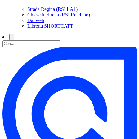
Strada Regina (RSI LA1)
Chiese in diretta (RSI ReteUno)
Dal web
Libreria SHORTCATT