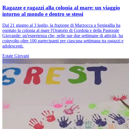
Ragazze e ragazzi alla colonia al mare: un viaggio
intorno al mondo e dentro se stessi
Dal 21 giugno al 3 luglio, la frazione di Marzocca a Senigallia ha
ospitato la colonia al mare l'Oratorio di Gordola e della Pastorale
Giovanile: un'esperienza che, nelle sue due settimane di attività, ha
coinvolto oltre 100 partecipanti per ciascuna settimana tra ragazzi e
adolescenti.
Estate
Giovani