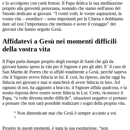
e lo accolgono con canti festosi. Il Papa dedica la sua meditazione
proprio alla gioventù peruviana, notando che siamo nell'anno del
Sinodo dedicato ai giovani. “I vostri volti, le vostre aspirazioni, la
vostra vita – esordisce – sono importanti per la Chiesa e dobbiamo
dare ad essi l’importanza che meritano e avere il coraggio” dei
giovani che hanno seguito Gesù.
Affidatevi a Gesù nei momenti difficili
della vostra vita
Il Papa parla dunque proprio degli esempi di Santi che già da
giovani hanno speso la vita per il Signore e per gli altri. E’ il caso di
San Martin de Porres che si affidò totalmente a Gesù, perché sapeva
che il Signore aveva fiducia in lui. E così, ha ripreso, anche oggi ha
fiducia nei giovani e mai si stancherà di avere fiducia in loro. Ad
ognuno di noi, ha aggiunto a braccio, il Signore affida qualcosa, e la
nostra risposta deve essere avere fiducia in Lui. Certo, riconosce il
Papa, “a volte diventa molto difficile”, situazioni negative ci portano
a pensare che non sarà possibile realizzare i sogni della propria vita.
“ Non dimenticate mai che Gesù è sempre accanto a voi
”
Proprio in questi momenti, è stata la sua esortazione, “non