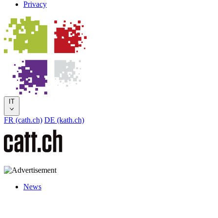
Privacy
IT
FR (cath.ch)
DE (kath.ch)
News