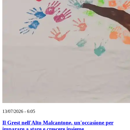
13/07/2026 - 6:05
Il Grest nell'Alto Malcantone, un'occasione per
imparare a stare e crescere insieme