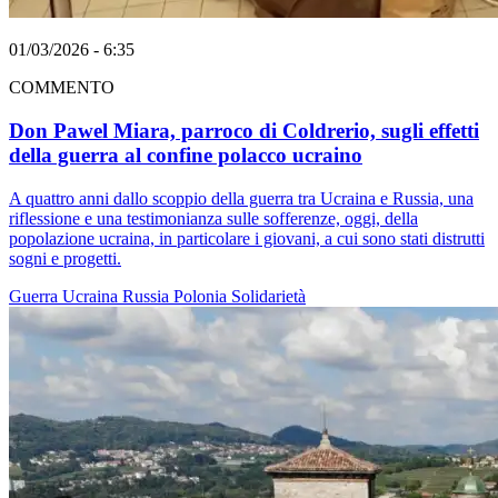
01/03/2026 - 6:35
COMMENTO
Don Pawel Miara, parroco di Coldrerio, sugli effetti
della guerra al confine polacco ucraino
A quattro anni dallo scoppio della guerra tra Ucraina e Russia, una
riflessione e una testimonianza sulle sofferenze, oggi, della
popolazione ucraina, in particolare i giovani, a cui sono stati distrutti
sogni e progetti.
Guerra
Ucraina
Russia
Polonia
Solidarietà