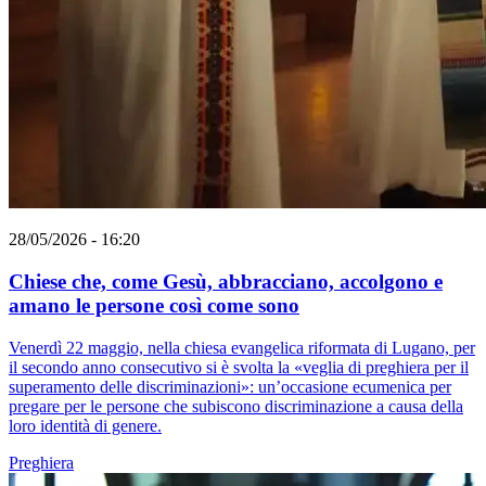
28/05/2026 - 16:20
Chiese che, come Gesù, abbracciano, accolgono e
amano le persone così come sono
Venerdì 22 maggio, nella chiesa evangelica riformata di Lugano, per
il secondo anno consecutivo si è svolta la «veglia di preghiera per il
superamento delle discriminazioni»: un’occasione ecumenica per
pregare per le persone che subiscono discriminazione a causa della
loro identità di genere.
Preghiera