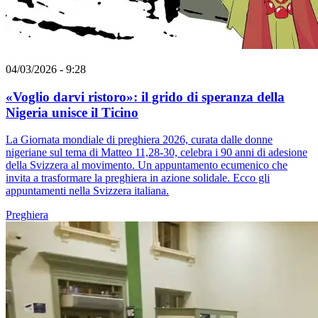
04/03/2026 - 9:28
«Voglio darvi ristoro»: il grido di speranza della
Nigeria unisce il Ticino
La Giornata mondiale di preghiera 2026, curata dalle donne
nigeriane sul tema di Matteo 11,28-30, celebra i 90 anni di adesione
della Svizzera al movimento. Un appuntamento ecumenico che
invita a trasformare la preghiera in azione solidale. Ecco gli
appuntamenti nella Svizzera italiana.
Preghiera