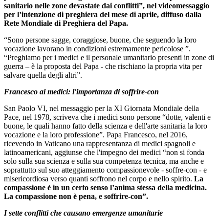
sanitario nelle zone devastate dai conflitti”, nel videomessaggio
per l’intenzione di preghiera del mese di aprile, diffuso dalla
Rete Mondiale di Preghiera del Papa.
“Sono persone sagge, coraggiose, buone, che seguendo la loro
vocazione lavorano in condizioni estremamente pericolose ”.
“Preghiamo per i medici e il personale umanitario presenti in zone di
guerra – è la proposta del Papa - che rischiano la propria vita per
salvare quella degli altri”.
Francesco ai medici: l'importanza di soffrire-con
San Paolo VI, nel messaggio per la XI Giornata Mondiale della
Pace, nel 1978, scriveva che i medici sono persone “dotte, valenti e
buone, le quali hanno fatto della scienza e dell'arte sanitaria la loro
vocazione e la loro professione”. Papa Francesco, nel 2016,
ricevendo in Vaticano una rappresentanza di medici spagnoli e
latinoamericani, aggiunse che l'impegno dei medici “non si fonda
solo sulla sua scienza e sulla sua competenza tecnica, ma anche e
soprattutto sul suo atteggiamento compassionevole - soffre-con - e
misericordiosa verso quanti soffrono nel corpo e nello spirito.
La
compassione è in un certo senso l’anima stessa della medicina.
La compassione non è pena, e soffrire-con”.
I sette conflitti che causano emergenze umanitarie