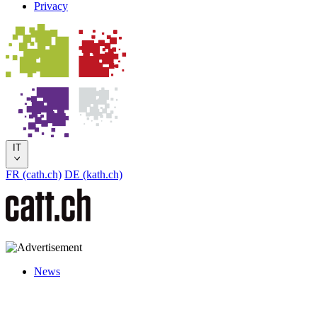
Privacy
IT
FR (cath.ch)
DE (kath.ch)
News