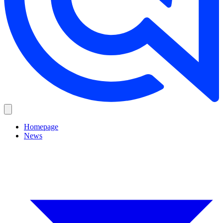
Homepage
News