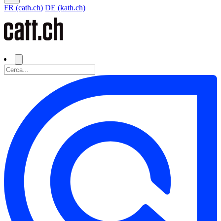
FR (cath.ch)
DE (kath.ch)