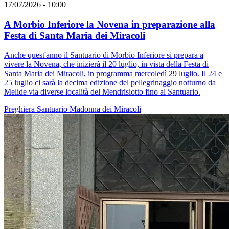
17/07/2026 - 10:00
A Morbio Inferiore la Novena in preparazione alla
Festa di Santa Maria dei Miracoli
Anche quest'anno il Santuario di Morbio Inferiore si prepara a
vivere la Novena, che inizierà il 20 luglio, in vista della Festa di
Santa Maria dei Miracoli, in programma mercoledì 29 luglio. Il 24 e
25 luglio ci sarà la decima edizione del pellegrinaggio notturno da
Melide via diverse località del Mendrisiotto fino al Santuario.
Preghiera
Santuario
Madonna dei Miracoli