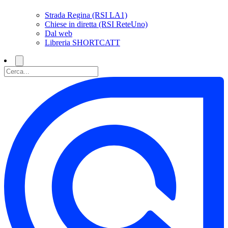
Strada Regina (RSI LA1)
Chiese in diretta (RSI ReteUno)
Dal web
Libreria SHORTCATT