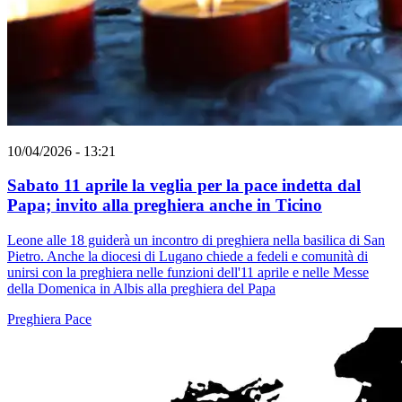
10/04/2026 - 13:21
Sabato 11 aprile la veglia per la pace indetta dal
Papa; invito alla preghiera anche in Ticino
Leone alle 18 guiderà un incontro di preghiera nella basilica di San
Pietro. Anche la diocesi di Lugano chiede a fedeli e comunità di
unirsi con la preghiera nelle funzioni dell'11 aprile e nelle Messe
della Domenica in Albis alla preghiera del Papa
Preghiera
Pace