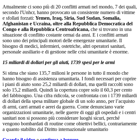
Attualmente ci sono più di 20 conflitti armati nel mondo, 7 dei quali,
secondo l'Unhcr, hanno provocato un consistente numero di vittime
e sfollati forzati:
Yemen, Iraq, Siria, Sud Sudan, Somalia,
Afghanistan e Ucraina, oltre alla Repubblica Democratica del
Congo e alla Repubblica Centroafricana,
che si trovano in una
situazione di conflitto costante ormai da anni. E i conflitti armati
sono uno dei principali motori delle emergenze umanitarie. Il
bisogno di medici, infermieri, ostetriche, altri operatori sanitari,
personale ausiliario e di gestione nelle crisi umanitarie è enorme.
15 miliardi di dollari per gli aiuti, 1739 spesi per le armi
Si stima che siano 135,7 milioni le persone in tutto il mondo che
hanno bisogno di assistenza umanitaria. I fondi necessari per coprire
i piani di aiuto sono 25,2 miliardi di dollari, ma quelli raccolti sono
solo 15,2 miliardi. Quindi la copertura copre solo il 60,3 per cento
del fabbisogno. Una cifra ridicola, se confrontata con i 1739 miliardi
di dollari della spesa militare globale di un solo anno, per l’acquisto
di armi, carri armati e aerei da guerra. Come denunciano varie
organizzazioni umanitarie, nelle guerre di oggi gli ospedali e i centri
sanitari non si possono più considerare luoghi sicuri, perché
vengono bombardati di routine come obiettivi bellici, contrariamente
a quanto stabilito dal Diritto internazionale umanitario
Guarda il video
e
continua a leggere.