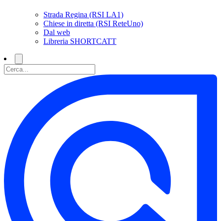
Strada Regina (RSI LA1)
Chiese in diretta (RSI ReteUno)
Dal web
Libreria SHORTCATT