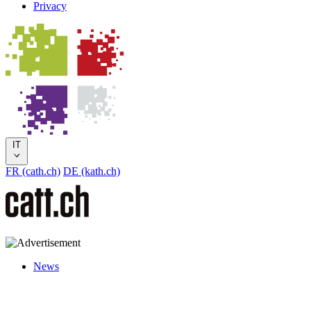
Privacy
IT
FR (cath.ch)
DE (kath.ch)
News