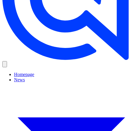
Homepage
News