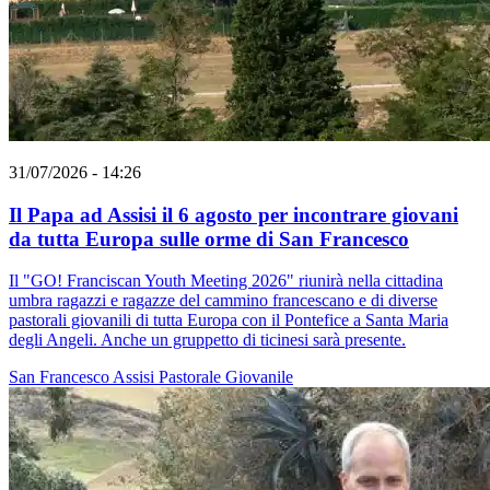
31/07/2026 - 14:26
Il Papa ad Assisi il 6 agosto per incontrare giovani
da tutta Europa sulle orme di San Francesco
Il "GO! Franciscan Youth Meeting 2026" riunirà nella cittadina
umbra ragazzi e ragazze del cammino francescano e di diverse
pastorali giovanili di tutta Europa con il Pontefice a Santa Maria
degli Angeli. Anche un gruppetto di ticinesi sarà presente.
San Francesco
Assisi
Pastorale Giovanile