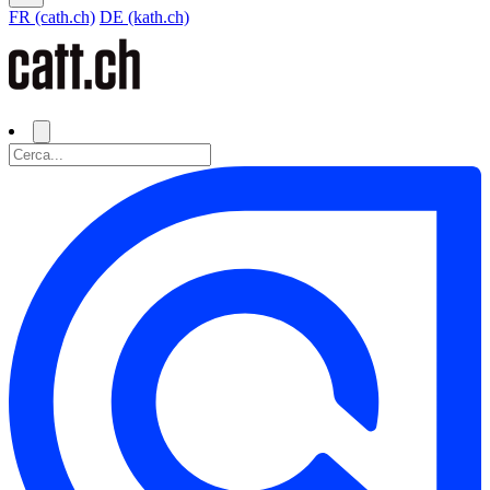
FR (cath.ch)
DE (kath.ch)