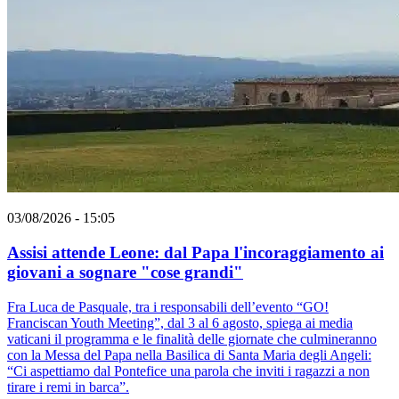
03/08/2026 - 15:05
Assisi attende Leone: dal Papa l'incoraggiamento ai
giovani a sognare "cose grandi"
Fra Luca de Pasquale, tra i responsabili dell’evento “GO!
Franciscan Youth Meeting”, dal 3 al 6 agosto, spiega ai media
vaticani il programma e le finalità delle giornate che culmineranno
con la Messa del Papa nella Basilica di Santa Maria degli Angeli:
“Ci aspettiamo dal Pontefice una parola che inviti i ragazzi a non
tirare i remi in barca”.