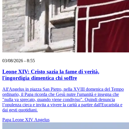
03/08/2026 - 8:55
Leone XIV: Cristo sazia la fame di verità,
l'ingordigia dimentica chi soffre
All'Angelus in piazza San Pietro, nella XVIII domenica del Tempo
ordinario, il Papa ricorda che Gesù nutre l'umanità e insegna che
"nulla va sprecato, quando viene condiviso". Quindi denuncia
l’opulenza cieca e invita a vivere la carità a partire dall'Eucaristia e
dai gesti quotidiani.
Papa Leone XIV
Angelus