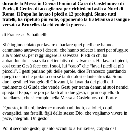
durante la Messa in Coena Domini al Cara di Castelnuovo di
Porto, il Centro di accoglienza per richiedenti asilo a Nord di
Roma. Il Papa ha lavato i piedi a 12 profughi. Siamo tutti
fratelli, ha ripetuto più volte, opponendo la fratellanza al sangue
versato a Bruxelles da chi vuole la guerra.
di Francesca Sabatinelli:
Si è inginocchiato per lavare e baciare quei piedi che hanno
camminato attraverso i deserti, che hanno solcato i mari per sfuggire
alla violenza, per raggiungere la salvezza. Piedi di chi ha
abbandonato la sua vita nel tentativo di salvarsela. Ha lavato i piedi,
così come Gesù fece con i suoi, lui “capo” che “lava i piedi ai più
piccoli”. I gesti parlano più delle parole, dice Francesco guardando
quegli occhi che portano con sé tanti dolori e tante atrocità. Sono
due i gesti nel Vangelo di Giovanni, la lavanda dei piedi e il
tradimento di Giuda che vende Gesù per trenta denari ai suoi nemici,
spiega il Papa, che poi parla di altri due gesti, il primo quello di
fratellanza, che si compie nella Messa a Castelnuovo di Porto:
"Questo, tutti noi, insieme: musulmani, indù, cattolici, copti,
evangelici, ma fratelli, figli dello stesso Dio, che vogliamo vivere in
pace, integrati. Un gesto".
Poi il secondo gesto, quanto accaduto a Bruxelles, colpita dal