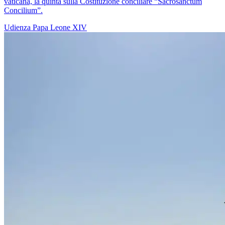
vaticana, la quinta sulla Costituzione conciliare “Sacrosanctum
Concilium”.
Udienza
Papa Leone XIV