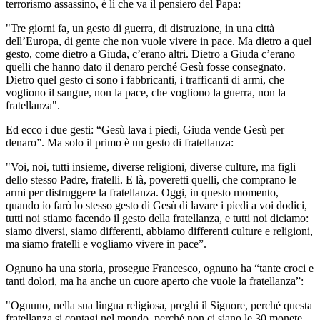
terrorismo assassino, è lì che va il pensiero del Papa:
"Tre giorni fa, un gesto di guerra, di distruzione, in una città
dell’Europa, di gente che non vuole vivere in pace. Ma dietro a quel
gesto, come dietro a Giuda, c’erano altri. Dietro a Giuda c’erano
quelli che hanno dato il denaro perché Gesù fosse consegnato.
Dietro quel gesto ci sono i fabbricanti, i trafficanti di armi, che
vogliono il sangue, non la pace, che vogliono la guerra, non la
fratellanza".
Ed ecco i due gesti: “Gesù lava i piedi, Giuda vende Gesù per
denaro”. Ma solo il primo è un gesto di fratellanza:
"Voi, noi, tutti insieme, diverse religioni, diverse culture, ma figli
dello stesso Padre, fratelli. E là, poveretti quelli, che comprano le
armi per distruggere la fratellanza. Oggi, in questo momento,
quando io farò lo stesso gesto di Gesù di lavare i piedi a voi dodici,
tutti noi stiamo facendo il gesto della fratellanza, e tutti noi diciamo:
siamo diversi, siamo differenti, abbiamo differenti culture e religioni,
ma siamo fratelli e vogliamo vivere in pace”.
Ognuno ha una storia, prosegue Francesco, ognuno ha “tante croci e
tanti dolori, ma ha anche un cuore aperto che vuole la fratellanza”:
"Ognuno, nella sua lingua religiosa, preghi il Signore, perché questa
fratellanza si contagi nel mondo, perché non ci siano le 30 monete