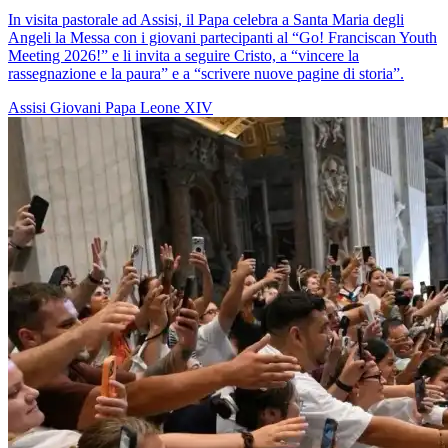
In visita pastorale ad Assisi, il Papa celebra a Santa Maria degli
Angeli la Messa con i giovani partecipanti al “Go! Franciscan Youth
Meeting 2026!” e li invita a seguire Cristo, a “vincere la
rassegnazione e la paura” e a “scrivere nuove pagine di storia”.
Assisi
Giovani
Papa Leone XIV