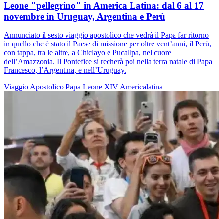
Leone "pellegrino" in America Latina: dal 6 al 17
novembre in Uruguay, Argentina e Perù
Annunciato il sesto viaggio apostolico che vedrà il Papa far ritorno
in quello che è stato il Paese di missione per oltre vent’anni, il Perù,
con tappa, tra le altre, a Chiclayo e Pucallpa, nel cuore
dell’Amazzonia. Il Pontefice si recherà poi nella terra natale di Papa
Francesco, l’Argentina, e nell’Uruguay.
Viaggio Apostolico
Papa Leone XIV
Americalatina