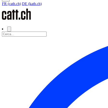
FR (cath.ch)
DE (kath.ch)