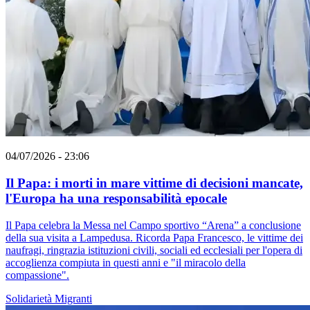
04/07/2026 - 23:06
Il Papa: i morti in mare vittime di decisioni mancate,
l'Europa ha una responsabilità epocale
Il Papa celebra la Messa nel Campo sportivo “Arena” a conclusione
della sua visita a Lampedusa. Ricorda Papa Francesco, le vittime dei
naufragi, ringrazia istituzioni civili, sociali ed ecclesiali per l'opera di
accoglienza compiuta in questi anni e "il miracolo della
compassione".
Solidarietà
Migranti