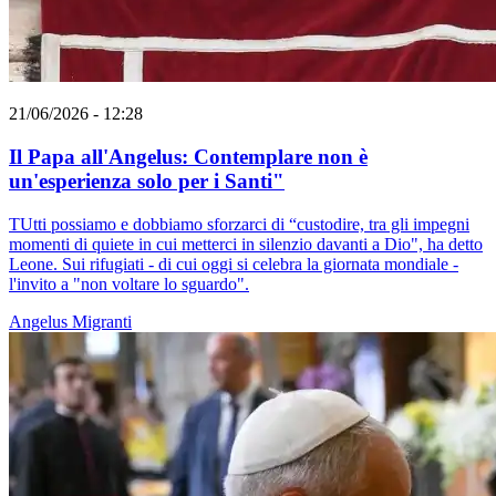
21/06/2026 - 12:28
Il Papa all'Angelus: Contemplare non è
un'esperienza solo per i Santi"
TUtti possiamo e dobbiamo sforzarci di “custodire, tra gli impegni
momenti di quiete in cui metterci in silenzio davanti a Dio", ha detto
Leone. Sui rifugiati - di cui oggi si celebra la giornata mondiale -
l'invito a "non voltare lo sguardo".
Angelus
Migranti