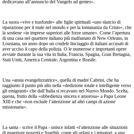
dedicavano all’annuncio del Vangelo ad gentes».
La suora «vive e trasfonde» alle figlie spirituali «uno slancio di
riparazione per il male nel mondo e per la lontananza da Cristo», che
la sostiene «in imprese superiori alle forze umane». Come l’apertura
di una casa nel quartiere italiano più malfamato di New Orleans, in
Lousiana, un anno dopo un crudele linciaggio di italiani accusati di
aver ucciso il capo della polizia. O le numerose e importanti opere
avviate durante la sua vita in Italia, Francia, Spagna, Gran Bretagna,
Stati Uniti, America Centrale, Argentina e Brasile.
Una «ansia evangelizzatrice», quella di madre Cabrini, che ha
raggiunto il punto più alto nella «dedizione totale e intelligente verso
gli emigranti» che dall’Italia si recavano nel Nuovo Mondo. Scelta,
questa, frutto della «obbedienza sincera e amorosa» a Papa Leone
XIII e che «non esclude l’attenzione ad altri campi di azione
missionaria».
La santa - scrive il Papa - unisce infatti «l’attenzione alle situazioni
di maggiore povertà e fragilità, come gli orfani e i minatori, a una