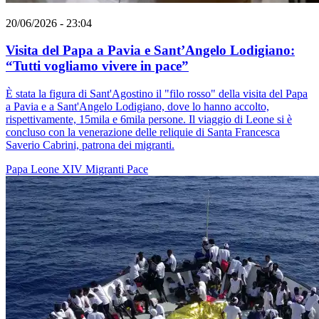
20/06/2026 - 23:04
Visita del Papa a Pavia e Sant’Angelo Lodigiano:
“Tutti vogliamo vivere in pace”
È stata la figura di Sant'Agostino il "filo rosso" della visita del Papa
a Pavia e a Sant'Angelo Lodigiano, dove lo hanno accolto,
rispettivamente, 15mila e 6mila persone. Il viaggio di Leone si è
concluso con la venerazione delle reliquie di Santa Francesca
Saverio Cabrini, patrona dei migranti.
Papa Leone XIV
Migranti
Pace