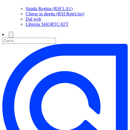
Strada Regina (RSI LA1)
Chiese in diretta (RSI ReteUno)
Dal web
Libreria SHORTCATT