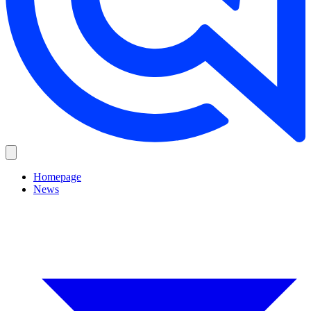
Homepage
News