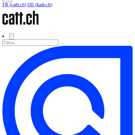
FR (cath.ch)
DE (kath.ch)