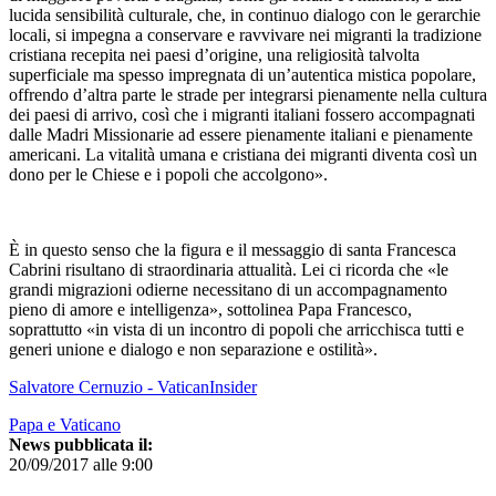
lucida sensibilità culturale, che, in continuo dialogo con le gerarchie
locali, si impegna a conservare e ravvivare nei migranti la tradizione
cristiana recepita nei paesi d’origine, una religiosità talvolta
superficiale ma spesso impregnata di un’autentica mistica popolare,
offrendo d’altra parte le strade per integrarsi pienamente nella cultura
dei paesi di arrivo, così che i migranti italiani fossero accompagnati
dalle Madri Missionarie ad essere pienamente italiani e pienamente
americani. La vitalità umana e cristiana dei migranti diventa così un
dono per le Chiese e i popoli che accolgono».
È in questo senso che la figura e il messaggio di santa Francesca
Cabrini risultano di straordinaria attualità. Lei ci ricorda che «le
grandi migrazioni odierne necessitano di un accompagnamento
pieno di amore e intelligenza», sottolinea Papa Francesco,
soprattutto «in vista di un incontro di popoli che arricchisca tutti e
generi unione e dialogo e non separazione e ostilità».
Salvatore Cernuzio - VaticanInsider
Papa e Vaticano
News pubblicata il:
20/09/2017 alle 9:00