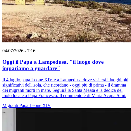
04/07/2026 - 7:16
Oggi il Papa a Lampedusa, "il luogo dove
impariamo a guardare"
Il 4 luglio papa Leone XIV è a Lampedusa dove visiterà i luoghi più
significativi dell'isola, che ricordano - oggi più di prima - il dramma
dei migranti morti in mare. Seguirà la Santa Messa e la dedica del
molo locale a Papa Francesco. Il commento è di Maria Acqua Simi.
Migranti
Papa Leone XIV