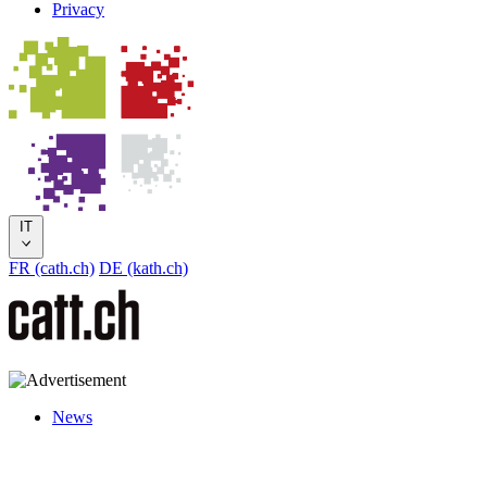
Privacy
IT
FR (cath.ch)
DE (kath.ch)
News