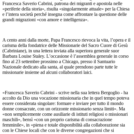
Francesca Saverio Cabrini, patrona dei migranti e apostola nelle
«periferie della storia», risulta «singolarmente attuale» per la Chiesa
e l’intera società perché insegna come affrontare la questione delle
grandi migrazioni «con amore e intelligenza».
A cento anni dalla morte, Papa Francesco rievoca la vita, l’opera e il
carisma della fondatrice delle Missionarie del Sacro Cuore di Gesù
(Cabriniane), in una lettera inviata alla superiora generale suor
Barbara Louise Staley. L’occasione è l’assemblea generale in corso
fino al 23 settembre prossimo a Chicago, presso il Santuario
Nazionale dedicato alla santa, al quale prendono parte tutte le
missionarie insieme ad alcuni collaboratori laici.
«Francesca Saverio Cabrini - scrive nella sua lettera Bergoglio - ha
accolto da Dio una vocazione missionaria che in quel tempo poteva
essere considerata singolare: formare e inviare per tutto il mondo
donne consacrate, con un orizzonte missionario senza limiti». Ma
«non semplicemente come ausiliarie di istituti religiosi o missionari
maschili», bensì «con un proprio carisma di consacrazione
femminile», in «piena e totale disponibilità alla collaborazione sia
con le Chiese locali che con le diverse congregazioni che si