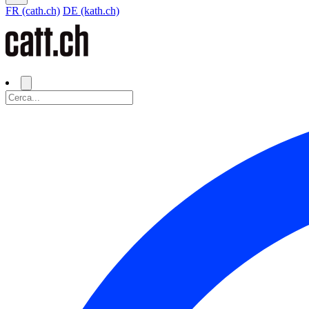
FR (cath.ch)
DE (kath.ch)