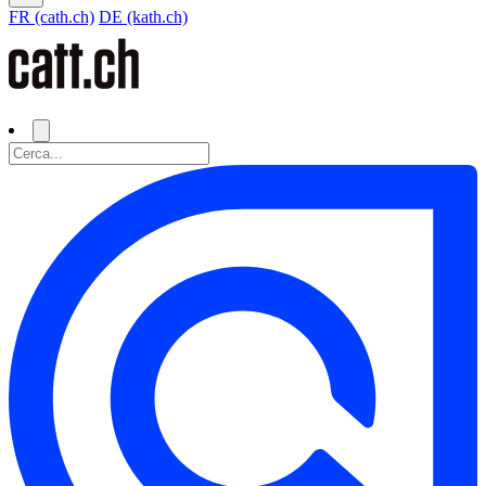
FR (cath.ch)
DE (kath.ch)