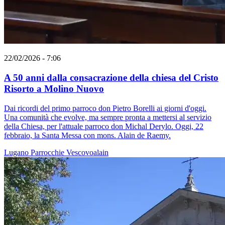
22/02/2026 - 7:06
A 50 anni dalla consacrazione della chiesa del Cristo
Risorto a Molino Nuovo
Dai ricordi del primo parroco don Pietro Borelli ai giorni d'oggi.
Una comunità che evolve, ma sempre pronta a mettersi al servizio
della Chiesa, per l'attuale parroco don Michal Derylo. Oggi, 22
febbraio, la Santa Messa con mons. Alain de Raemy.
Lugano
Parrocchie
Vescovoalain