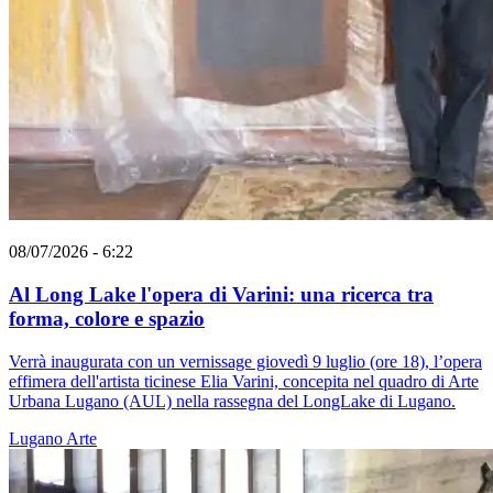
08/07/2026 - 6:22
Al Long Lake l'opera di Varini: una ricerca tra
forma, colore e spazio
Verrà inaugurata con un vernissage giovedì 9 luglio (ore 18), l’opera
effimera dell'artista ticinese Elia Varini, concepita nel quadro di Arte
Urbana Lugano (AUL) nella rassegna del LongLake di Lugano.
Lugano
Arte