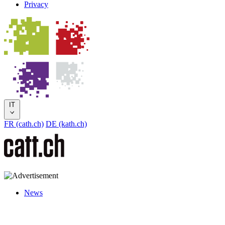
Privacy
IT
FR (cath.ch)
DE (kath.ch)
News