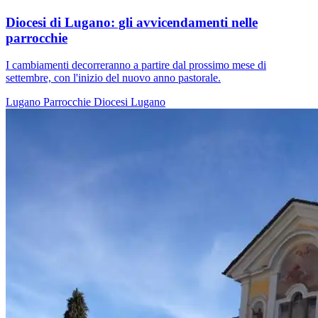
Diocesi di Lugano: gli avvicendamenti nelle
parrocchie
I cambiamenti decorreranno a partire dal prossimo mese di
settembre, con l'inizio del nuovo anno pastorale.
Lugano
Parrocchie
Diocesi Lugano