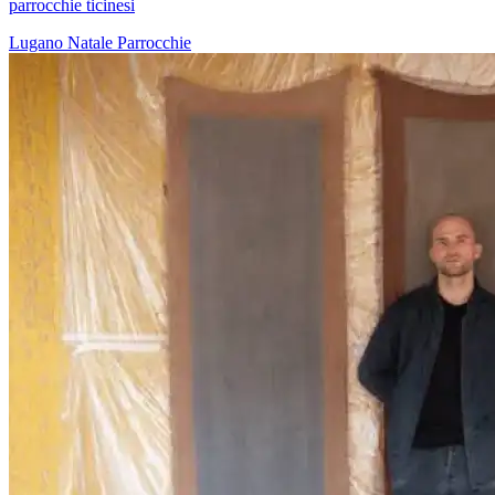
parrocchie ticinesi
Lugano
Natale
Parrocchie