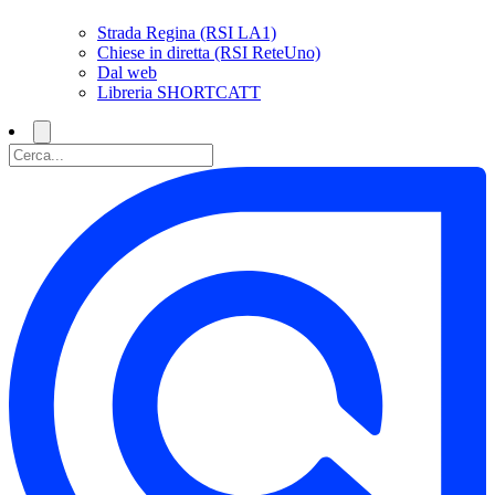
Strada Regina (RSI LA1)
Chiese in diretta (RSI ReteUno)
Dal web
Libreria SHORTCATT