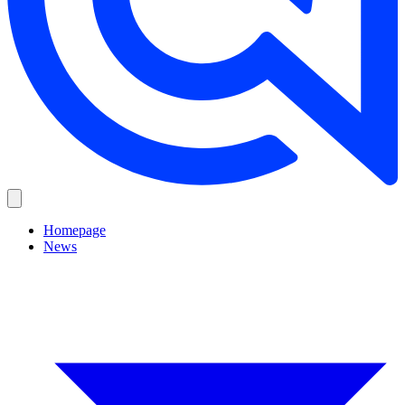
Homepage
News