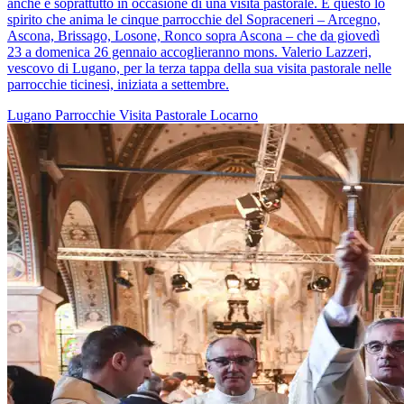
anche e soprattutto in occasione di una visita pastorale. È questo lo
spirito che anima le cinque parrocchie del Sopraceneri – Arcegno,
Ascona, Brissago, Losone, Ronco sopra Ascona – che da giovedì
23 a domenica 26 gennaio accoglieranno mons. Valerio Lazzeri,
vescovo di Lugano, per la terza tappa della sua visita pastorale nelle
parrocchie ticinesi, iniziata a settembre.
Lugano
Parrocchie
Visita Pastorale
Locarno