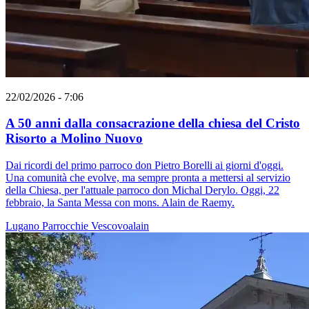
22/02/2026 - 7:06
A 50 anni dalla consacrazione della chiesa del Cristo
Risorto a Molino Nuovo
Dai ricordi del primo parroco don Pietro Borelli ai giorni d'oggi.
Una comunità che evolve, ma sempre pronta a mettersi al servizio
della Chiesa, per l'attuale parroco don Michal Derylo. Oggi, 22
febbraio, la Santa Messa con mons. Alain de Raemy.
Lugano
Parrocchie
Vescovoalain