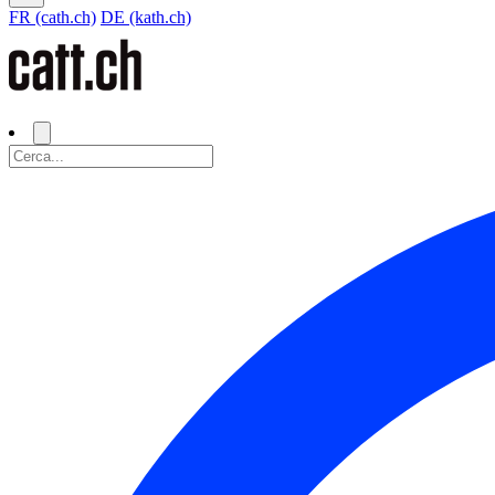
FR (cath.ch)
DE (kath.ch)