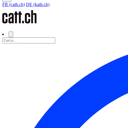
FR (cath.ch)
DE (kath.ch)