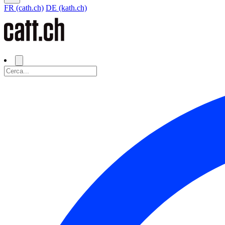
FR (cath.ch)
DE (kath.ch)