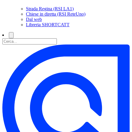
Strada Regina (RSI LA1)
Chiese in diretta (RSI ReteUno)
Dal web
Libreria SHORTCATT