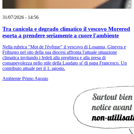
31/07/2026 - 14:56
Tra canicola e degrado climatico il vescovo Morerod
esorta a prendere seriamente a cuore l'ambiente
Nella rubrica "Mot de l'évêque" il vescovo di Losanna, Ginevra e
Friburgo nel sito della sua diocesi affronta l'attuale situazione
climatica invitando i fedeli alla preghiera e alla presa di
consapevolezza nello stile della Laudato si' di papa Francesco. Un
contributo attuale per il 1. agosto.
Ambiente
Primo Agosto