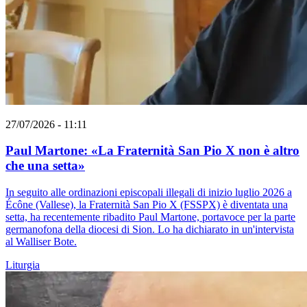
27/07/2026 - 11:11
Paul Martone: «La Fraternità San Pio X non è altro
che una setta»
In seguito alle ordinazioni episcopali illegali di inizio luglio 2026 a
Écône (Vallese), la Fraternità San Pio X (FSSPX) è diventata una
setta, ha recentemente ribadito Paul Martone, portavoce per la parte
germanofona della diocesi di Sion. Lo ha dichiarato in un'intervista
al Walliser Bote.
Liturgia