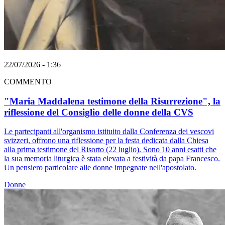
22/07/2026 - 1:36
COMMENTO
"Maria Maddalena testimone della Risurrezione", la
riflessione del Consiglio delle donne della CVS
Le partecipanti all'organismo istituito dalla Conferenza dei vescovi
svizzeri, offrono una riflessione per la festa dedicata dalla Chiesa
alla prima testimone del Risorto (22 luglio). Sono 10 anni esatti che
la sua memoria liturgica è stata elevata a festività da papa Francesco.
Un pensiero particolare alle donne impegnate nell'apostolato.
Donne