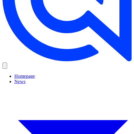
Homepage
News