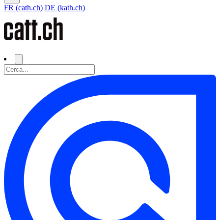
FR (cath.ch)
DE (kath.ch)