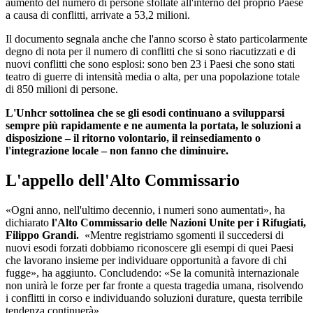
aumento del numero di persone sfollate all'interno del proprio Paese
a causa di conflitti, arrivate a 53,2 milioni.
Il documento segnala anche che l'anno scorso è stato particolarmente
degno di nota per il numero di conflitti che si sono riacutizzati e di
nuovi conflitti che sono esplosi: sono ben 23 i Paesi che sono stati
teatro di guerre di intensità media o alta, per una popolazione totale
di 850 milioni di persone.
L'Unhcr sottolinea che se gli esodi continuano a svilupparsi
sempre più rapidamente e ne aumenta la portata, le soluzioni a
disposizione – il ritorno volontario, il reinsediamento o
l'integrazione locale – non fanno che diminuire.
L'appello dell'Alto Commissario
«Ogni anno, nell'ultimo decennio, i numeri sono aumentati», ha
dichiarato
l'Alto Commissario delle Nazioni Unite per i Rifugiati,
Filippo Grandi.
«Mentre registriamo sgomenti il succedersi di
nuovi esodi forzati dobbiamo riconoscere gli esempi di quei Paesi
che lavorano insieme per individuare opportunità a favore di chi
fugge», ha aggiunto. Concludendo: «Se la comunità internazionale
non unirà le forze per far fronte a questa tragedia umana, risolvendo
i conflitti in corso e individuando soluzioni durature, questa terribile
tendenza continuerà».