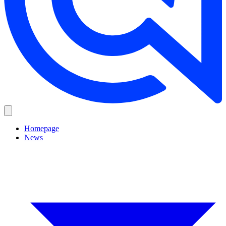
Homepage
News