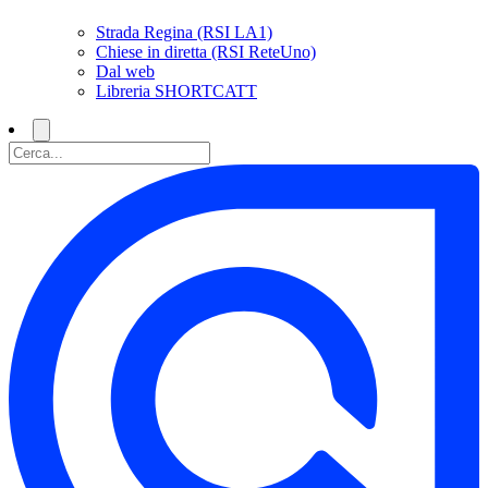
Strada Regina (RSI LA1)
Chiese in diretta (RSI ReteUno)
Dal web
Libreria SHORTCATT