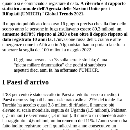
quando si è cominciato a registrare il dato.
A riferirlo è il rapporto
statistico annuale dell'Agenzia delle Nazioni Unite per i
Rifugiati (UNHCR) "Global Trends 2021.
Il rapporto pubblicato lo scorso 16 giugno precisa che alla fine dello
scorso anno le persone in fuga risultavano essere 89,3 milioni, u
n
aumento dell'8% rispetto al 2020 e ben oltre il doppio rispetto al
dato registrato 10 anni fa.
L'invasione russa dell'Ucraina e altre
emergenze come in Africa o in Afghanistan hanno portato la cifra a
superare la soglia dei 100 milioni a maggio 2022.
Oggi, una persona su 78 sulla terra è sfollata; è una
“pietra miliare drammatica” che pochi si sarebbero
aspettati dieci anni fa, ha affermato l’UNHCR.
I Paesi d'arrivo
L'83 per cento è stato accolto in Paesi a reddito basso o medio; i
Paesi meno sviluppati hanno assicurato asilo al 27% del totale. La
Turchia ha accolto quasi 3,8 milioni di rifugiati, il numero più
elevato su scala mondiale, seguita da Uganda (1,5 milioni), Pakistan
(1,5 milioni) e Germania (1,3 milioni). Il numero di richiedenti asilo
ha raggiunto i 4,6 milioni, un incremento dell'11%. L'anno scorso ha
fatto inoltre registrare per il quindicesimo anno consecutivo un