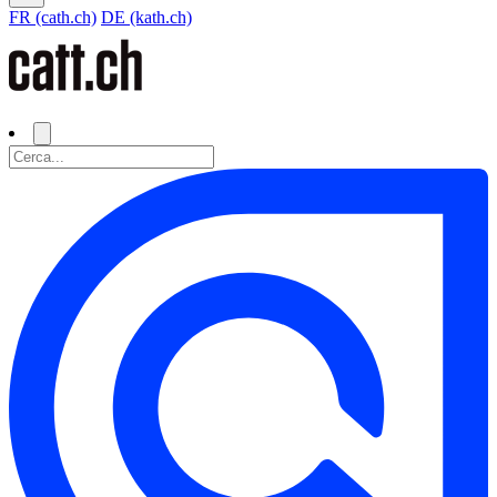
FR (cath.ch)
DE (kath.ch)