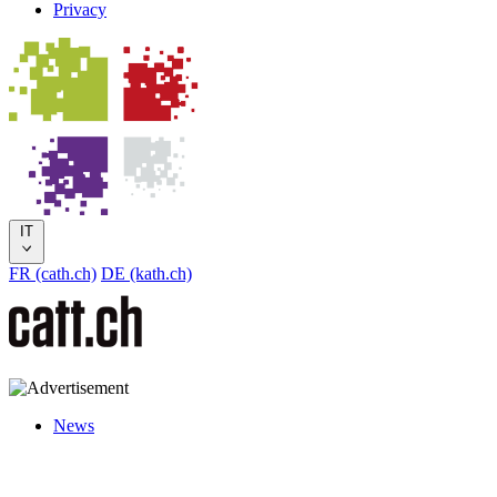
Privacy
IT
FR (cath.ch)
DE (kath.ch)
News