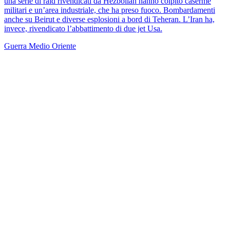
una serie di raid rivendicati da Hezbollah hanno colpito caserme
militari e un’area industriale, che ha preso fuoco. Bombardamenti
anche su Beirut e diverse esplosioni a bord di Teheran. L’Iran ha,
invece, rivendicato l’abbattimento di due jet Usa.
Guerra
Medio Oriente