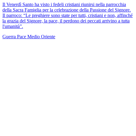
Il Venerdì Santo ha visto i fedeli cristiani riunirsi nella parrocchia
della Sacra Famiglia per la celebrazione della Passione del Signore.
Il parroco: “Le preghiere sono state per tutti, cristiani e non, affinché
la grazia del Signore, la pace, il perdono dei peccati arrivino a tutta
l'umanità”.
Guerra
Pace
Medio Oriente