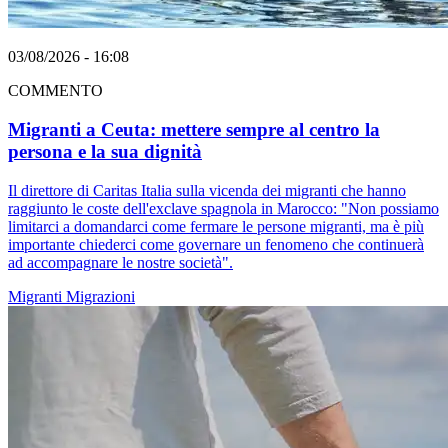
03/08/2026 - 16:08
COMMENTO
Migranti a Ceuta: mettere sempre al centro la
persona e la sua dignità
Il direttore di Caritas Italia sulla vicenda dei migranti che hanno
raggiunto le coste dell'exclave spagnola in Marocco: "Non possiamo
limitarci a domandarci come fermare le persone migranti, ma è più
importante chiederci come governare un fenomeno che continuerà
ad accompagnare le nostre società".
Migranti
Migrazioni