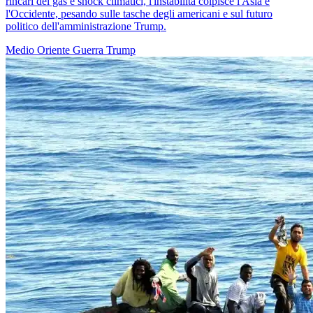
rincari del gas e shock climatici, l'instabilità colpisce l'Asia e
l'Occidente, pesando sulle tasche degli americani e sul futuro
politico dell'amministrazione Trump.
Medio Oriente
Guerra
Trump