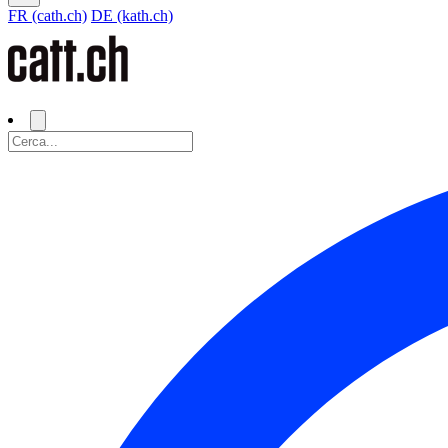
FR (cath.ch)
DE (kath.ch)