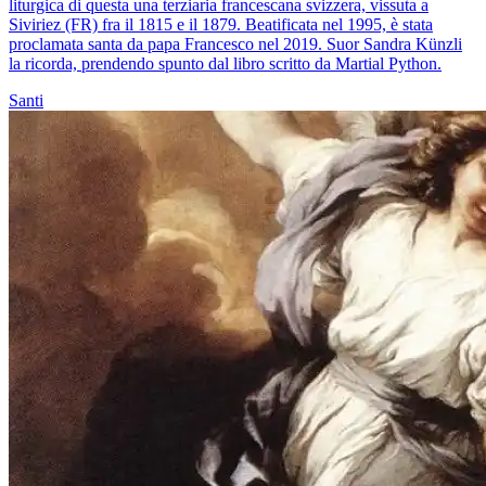
liturgica di questa una terziaria francescana svizzera, vissuta a
Siviriez (FR) fra il 1815 e il 1879. Beatificata nel 1995, è stata
proclamata santa da papa Francesco nel 2019. Suor Sandra Künzli
la ricorda, prendendo spunto dal libro scritto da Martial Python.
Santi