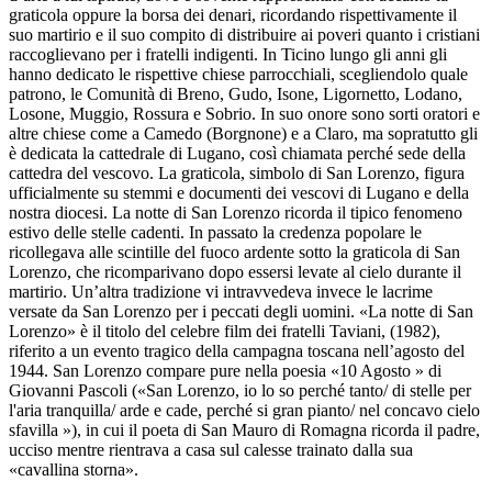
graticola oppure la borsa dei denari, ricordando rispettivamente il
suo martirio e il suo compito di distribuire ai poveri quanto i cristiani
raccoglievano per i fratelli indigenti. In Ticino lungo gli anni gli
hanno dedicato le rispettive chiese parrocchiali, scegliendolo quale
patrono, le Comunità di Breno, Gudo, Isone, Ligornetto, Lodano,
Losone, Muggio, Rossura e Sobrio. In suo onore sono sorti oratori e
altre chiese come a Camedo (Borgnone) e a Claro, ma sopratutto gli
è dedicata la cattedrale di Lugano, così chiamata perché sede della
cattedra del vescovo. La graticola, simbolo di San Lorenzo, figura
ufficialmente su stemmi e documenti dei vescovi di Lugano e della
nostra diocesi. La notte di San Lorenzo ricorda il tipico fenomeno
estivo delle stelle cadenti. In passato la credenza popolare le
ricollegava alle scintille del fuoco ardente sotto la graticola di San
Lorenzo, che ricomparivano dopo essersi levate al cielo durante il
martirio. Un’altra tradizione vi intravvedeva invece le lacrime
versate da San Lorenzo per i peccati degli uomini. «La notte di San
Lorenzo» è il titolo del celebre film dei fratelli Taviani, (1982),
riferito a un evento tragico della campagna toscana nell’agosto del
1944. San Lorenzo compare pure nella poesia «10 Agosto » di
Giovanni Pascoli («San Lorenzo, io lo so perché tanto/ di stelle per
l'aria tranquilla/ arde e cade, perché si gran pianto/ nel concavo cielo
sfavilla »), in cui il poeta di San Mauro di Romagna ricorda il padre,
ucciso mentre rientrava a casa sul calesse trainato dalla sua
«cavallina storna».