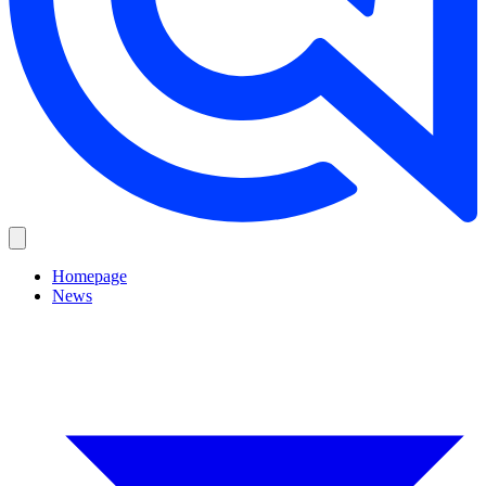
Homepage
News