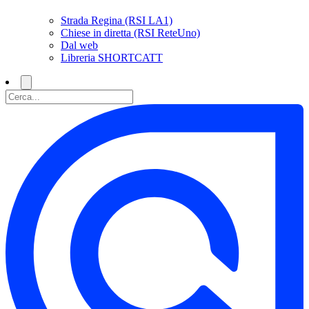
Strada Regina (RSI LA1)
Chiese in diretta (RSI ReteUno)
Dal web
Libreria SHORTCATT