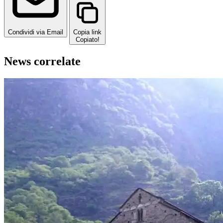
Condividi via Email
Copia link
Copiato!
News correlate