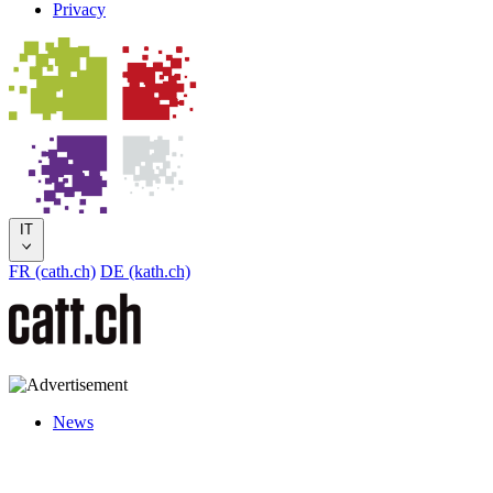
Privacy
IT
FR (cath.ch)
DE (kath.ch)
News