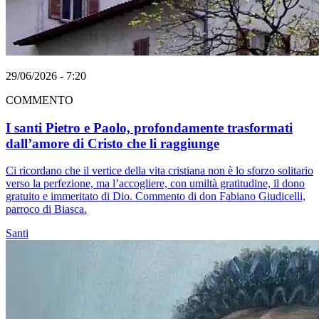
29/06/2026 - 7:20
COMMENTO
I santi Pietro e Paolo, profondamente trasformati
dall’amore di Cristo che li raggiunge
Ci ricordano che il vertice della vita cristiana non è lo sforzo solitario
verso la perfezione, ma l’accogliere, con umiltà gratitudine, il dono
gratuito e immeritato di Dio. Commento di don Fabiano Giudicelli,
parroco di Biasca.
Santi