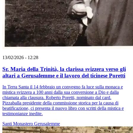
13/02/2026 - 12:28
Sr. Maria della Trinità, la clarissa svizzera verso gli
altari a Gerusalemme e il lavoro del ticinese Poretti
In Terra Santa il 14 febbraio un convegno fa luce sulla monaca e
mistica svizzera a 100 anni dalla sua conversione a Dio e dalla
chiamata alla clausura. Roberto Poretti, nominato dal card.
Pizzaballa presidente della commissione storica per la causa di
beatificazione, ci presenta il nuovo libro con scritti della mistica e
testimonianze inedite.
Santi
Monastero
Gerusalemme