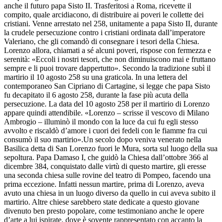
anche il futuro papa Sisto II. Trasferitosi a Roma, ricevette il
compito, quale arcidiacono, di distribuire ai poveri le collette dei
cristiani. Venne arrestato nel 258, unitamente a papa Sisto II, durante
la crudele persecuzione contro i cristiani ordinata dall’imperatore
Valeriano, che gli comandò di consegnare i tesori della Chiesa.
Lorenzo allora, chiamati a sé alcuni poveri, rispose con fermezza e
serenità: «Eccoli i nostri tesori, che non diminuiscono mai e fruttano
sempre e li puoi trovare dappertutto». Secondo la tradizione subì il
martirio il 10 agosto 258 su una graticola. In una lettera del
contemporaneo San Cipriano di Cartagine, si legge che papa Sisto
fu decapitato il 6 agosto 258, durante la fase più acuta della
persecuzione. La data del 10 agosto 258 per il martirio di Lorenzo
appare quindi attendibile. «Lorenzo – scrisse il vescovo di Milano
Ambrogio – illuminò il mondo con la luce da cui fu egli stesso
avvolto e riscaldò d’amore i cuori dei fedeli con le fiamme fra cui
consumò il suo martirio».Un secolo dopo veniva venerato nella
Basilica detta di San Lorenzo fuori le Mura, sorta sul luogo della sua
sepoltura. Papa Damaso I, che guidò la Chiesa dall’ottobre 366 al
dicembre 384, conquistato dalle virtù di questo martire, gli eresse
una seconda chiesa sulle rovine del teatro di Pompeo, facendo una
prima eccezione. Infatti nessun martire, prima di Lorenzo, aveva
avuto una chiesa in un luogo diverso da quello in cui aveva subito il
martirio. Altre chiese sarebbero state dedicate a questo giovane
divenuto ben presto popolare, come testimoniano anche le opere
d’arte a lui ispirate, dove è sovente rappresentato con accanto la