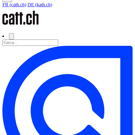
FR (cath.ch)
DE (kath.ch)