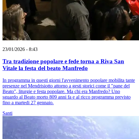
23/01/2026 - 8:43
Tra tradizione popolare e fede torna a Riva San
Vitale la festa del beato Manfredo
In programma in questi giorni l'avvenimento popolare mobilita tante
presenze nel Mendrisiotto attorno a gesti storici come il "pane del
Beato", liturgie e festa popolare. Ma chi era Manfredo? Uno
sguardo al Beato morto 809 anni fa e al ricco programma previsto
fino a martedi 27 gennaio.
Santi