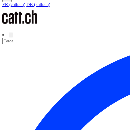
FR (cath.ch)
DE (kath.ch)