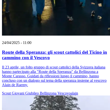
24/04/2025 - 11:00
Route della Speranza: gli scout cattolici del Ticino in
cammino con il Vescovo
Il 23 aprile, un folto gruppo di scout cattolici della Svizzera italiana
hanno partecipato alla "Route della Speranza" da Bellinzona a
Monte Carasso. Guidati da riflessioni lungo il cammino, hanno
concluso con un dialogo sul tema della speranza insieme al vescovo
Alain de Raemy.
Scout
Giovani
Giubileo
Bellinzona
Vescovoalain