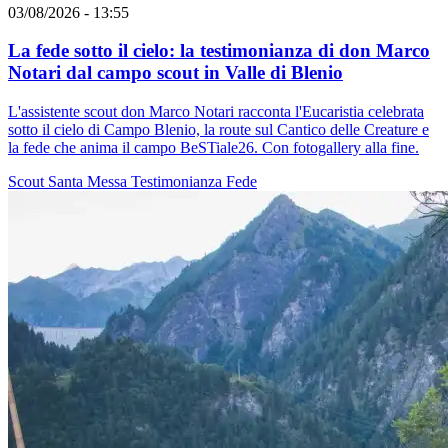
03/08/2026 - 13:55
La fede sotto il cielo: la testimonianza di don Marco
Notari dal campo scout in Valle di Blenio
L'assistente scout don Marco Notari racconta l'Eucaristia celebrata
sotto il cielo di Campo Blenio, la route sul Cantico delle Creature e
la fede che anima il campo BeSTiale26. Con fotogallery alla fine.
Scout
Santa Messa
Testimonianza
Fede