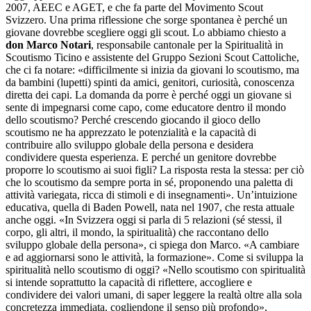
2007, AEEC e AGET, e che fa parte del Movimento Scout
Svizzero. Una prima riflessione che sorge spontanea è perché un
giovane dovrebbe scegliere oggi gli scout. Lo abbiamo chiesto a
don Marco Notari
, responsabile cantonale per la Spiritualità in
Scoutismo Ticino e assistente del Gruppo Sezioni Scout Cattoliche,
che ci fa notare: «difficilmente si inizia da giovani lo scoutismo, ma
da bambini (lupetti) spinti da amici, genitori, curiosità, conoscenza
diretta dei capi. La domanda da porre è perché oggi un giovane si
sente di impegnarsi come capo, come educatore dentro il mondo
dello scoutismo? Perché crescendo giocando il gioco dello
scoutismo ne ha apprezzato le potenzialità e la capacità di
contribuire allo sviluppo globale della persona e desidera
condividere questa esperienza. E perché un genitore dovrebbe
proporre lo scoutismo ai suoi figli? La risposta resta la stessa: per ciò
che lo scoutismo da sempre porta in sé, proponendo una paletta di
attività variegata, ricca di stimoli e di insegnamenti». Un’intuizione
educativa, quella di Baden Powell, nata nel 1907, che resta attuale
anche oggi. «In Svizzera oggi si parla di 5 relazioni (sé stessi, il
corpo, gli altri, il mondo, la spiritualità) che raccontano dello
sviluppo globale della persona», ci spiega don Marco. «A cambiare
e ad aggiornarsi sono le attività, la formazione». Come si sviluppa la
spiritualità nello scoutismo di oggi? «Nello scoutismo con spiritualità
si intende soprattutto la capacità di riflettere, accogliere e
condividere dei valori umani, di saper leggere la realtà oltre alla sola
concretezza immediata, cogliendone il senso più profondo»,