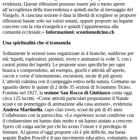
evidenzia. Queste riflessioni possono essere più o meno aperte
all’accoglienza della trascendenza e quindi anche al messaggio del
Vangelo. A ciascuna sezione è data la libertà di scegliere se proporre
riflessioni basate solo sui valori umani, oppure proporre un legame
concreto con la vita evangelica e quindi l’appartenenza alla
comunità ecclesiale.»
Informazioni: scoutismoticino.ch
Una spiritualità che si tramanda
Solitamente le sezioni sono organizzate in 4 branche, suddivise per
età: lupetti, esploratori, pionieri, rover e animatori (a volte 5, con i
castori prima dei lupetti). Le proposte sono specifiche per ogni
branca e comprendono, ad esempio, giochi e attività all’aperto,
caccie e corse d’orientamento, escursioni, uscite di più giorni.
L’attività culmina con il campeggio estivo nella natura. Gettiamo un
sguardo dietro le quinte di 2 delle 35 sezioni di Scoutismo Ticino.
Fondata nel 1927, la
sezione San Rocco di Giubiasco
conta oggi
circa 125 iscritti. «Come attività particolari proponiamo il Natale
scout e un pomeriggio di animazione alla casa anziani», evidenzia
Andrea Martinella
, capo clan rover, scout da più di 45 anni.
Collaborano con la parrocchia. «Le esperienze scout condivise con
il cristianesimo mi hanno dato molto e mi hanno aiutato a crescere.
Spero ciò valga anche per chi ho avuto l’onore e il privilegio di
formare. Al giorno d’oggi proporre ciò è più difficile, ma basta
seguire Baden Powell e il suo movimento educativo, volontario, non