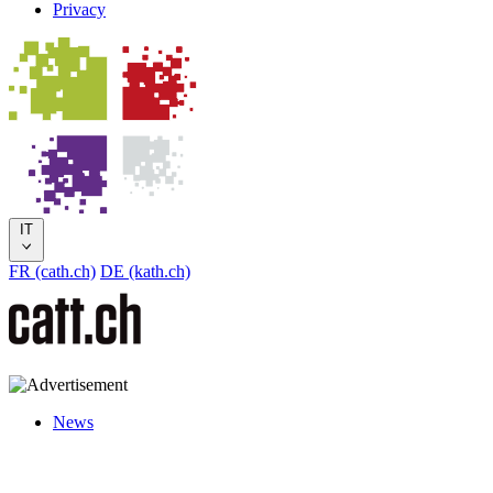
Privacy
IT
FR (cath.ch)
DE (kath.ch)
News