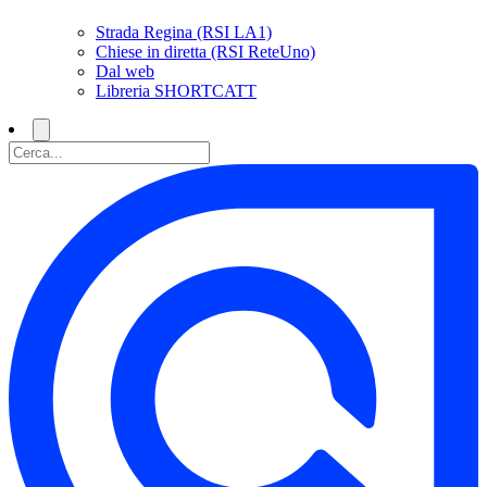
Strada Regina (RSI LA1)
Chiese in diretta (RSI ReteUno)
Dal web
Libreria SHORTCATT