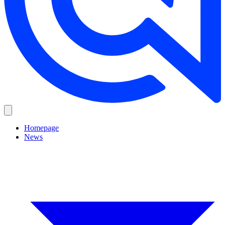
Homepage
News