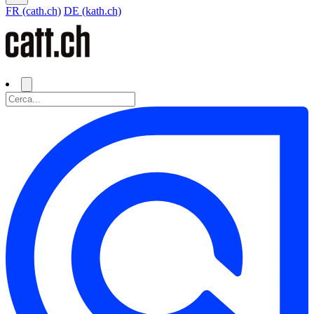
FR (cath.ch)
DE (kath.ch)