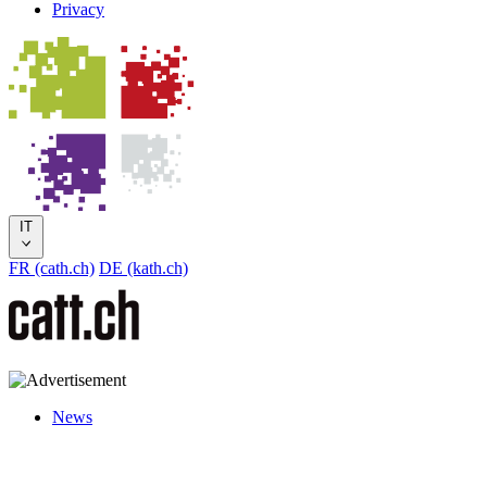
Privacy
IT
FR (cath.ch)
DE (kath.ch)
News