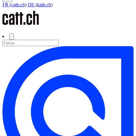
FR (cath.ch)
DE (kath.ch)