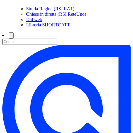
Strada Regina (RSI LA1)
Chiese in diretta (RSI ReteUno)
Dal web
Libreria SHORTCATT