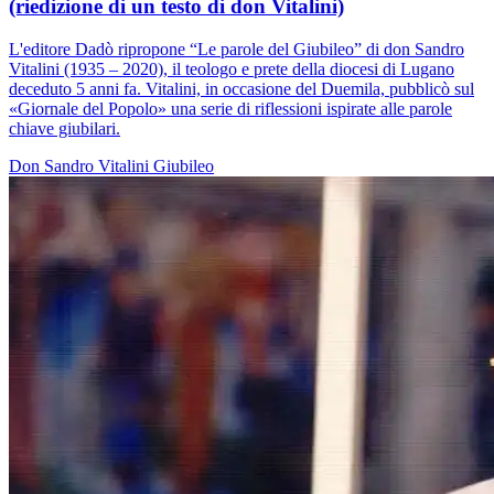
(riedizione di un testo di don Vitalini)
L'editore Dadò ripropone “Le parole del Giubileo” di don Sandro
Vitalini (1935 – 2020), il teologo e prete della diocesi di Lugano
deceduto 5 anni fa. Vitalini, in occasione del Duemila, pubblicò sul
«Giornale del Popolo» una serie di riflessioni ispirate alle parole
chiave giubilari.
Don Sandro Vitalini
Giubileo