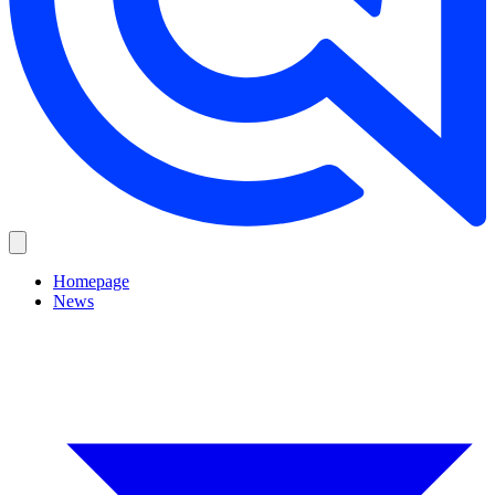
Homepage
News