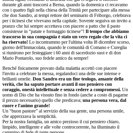
durante gli anni trascorsi a Berna, quando la domenica ci recavamo
con i quattro figli nella chiesa della Trinità per partecipare alla messa
che don Sandro, ai tempi rettore del seminario di Friborgo, celebrava
per i ticinesi che vivevano nella capitale. Sovente seguiva un invito a
pranzo che lui sempre accettava con piacere a patto che il pasto
consistesse in “patate e formaggio ticinese”!
Il tempo che abbiamo
trascorso in sua compagnia è stato un vero regalo che la vita ci
ha riservato!
Lo incontrammo per l'ultima volta l8 dicembre scorso,
giorno dell'Immacolata, quando le comunità di Comano e Cureglia
si riunirono per festeggiare i 60 anni di sacerdozio suoi e di don
Mario Pontarolo, suo fedele amico da sempre!
Benché fisicamente provato dalla malattia accettò con piacere
l'invito a celebrare la messa, regalandoci una delle sue intense e
brillanti omelie.
Don Sandro era un fine teologo, amante della
verità, che ha saputo portare avanti il suo pensiero con
coraggio, onestà intellettuale e senza cedere a compromessi.
Un
uomo di Dio che ha vissuto fino in fondo (anche a costo di pagarne
il prezzo necessario) quello che predicava;
una persona vera, dal
cuore e l'animo grande!
Un “buon pastore” al servizio della sua gente, una persona umile,
che apprezzava la semplicità.
Per la nostra famiglia, un amico prezioso il cui pensiero chiaro,
limpido, intelligente e alle volte controcorrente, ha illuminato il
cammino di fede di tante persone.