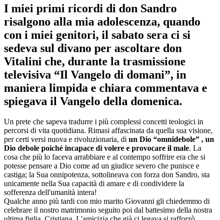
I miei primi ricordi di don Sandro
risalgono alla mia adolescenza, quando
con i miei genitori, il sabato sera ci si
sedeva sul divano per ascoltare don
Vitalini che, durante la trasmissione
televisiva “Il Vangelo di domani”, in
maniera limpida e chiara commentava e
spiegava il Vangelo della domenica.
Un prete che sapeva tradurre i più complessi concetti teologici in
percorsi di vita quotidiana. Rimasi affascinata da quella sua visione,
per certi versi nuova e rivoluzionaria, di
un Dio “omnidebole” , un
Dio debole poiché incapace di volere e provocare il male
. La
cosa che più lo faceva arrabbiare e al contempo soffrire era che si
potesse pensare a Dio come ad un giudice severo che punisce e
castiga; la Sua onnipotenza, sottolineava con forza don Sandro, sta
unicamente nella Sua capacità di amare e di condividere la
sofferenza dell'umanità intera!
Qualche anno più tardi con mio marito Giovanni gli chiedemmo di
celebrare il nostro matrimonio seguito poi dal battesimo della nostra
ultima figlia, Cristiana. L'amicizia che già ci legava si rafforzò