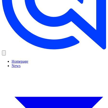
Homepage
News