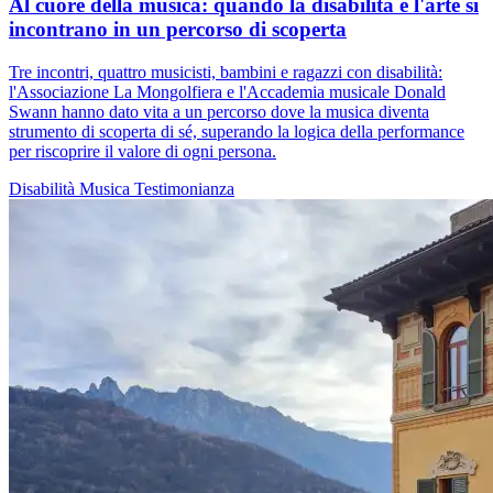
Al cuore della musica: quando la disabilità e l'arte si
incontrano in un percorso di scoperta
Tre incontri, quattro musicisti, bambini e ragazzi con disabilità:
l'Associazione La Mongolfiera e l'Accademia musicale Donald
Swann hanno dato vita a un percorso dove la musica diventa
strumento di scoperta di sé, superando la logica della performance
per riscoprire il valore di ogni persona.
Disabilità
Musica
Testimonianza