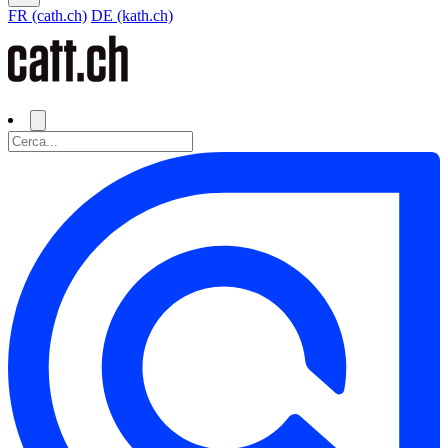
FR (cath.ch)
DE (kath.ch)