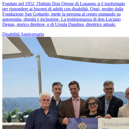
Fondato nel 1952, l'Istituto Don Orione di Lopagno si è trasformato
per rispondere ai bisogni di adulti con disabilità. Oggi, gestito dalla
Fondazione San Gottardo, mette la persona al centro puntando su
autonomia, dignità e inclusione. La testimonianza di don Luciano
Degan, storico direttore, e di Ursula Dandrea, direttrice attuale.
Disabilità
Anniversario