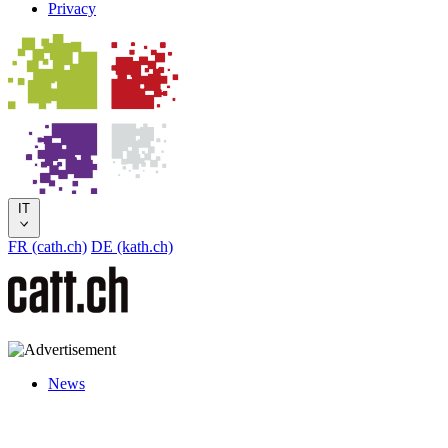
Privacy
IT
FR (cath.ch)
DE (kath.ch)
News