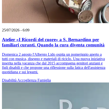
25/07/2026 - 6:09
Atelier «I Ricordi del cuore» a S. Bernardino per
familiari curanti. Quando la cura diventa comunità
Domenica 2 agosto l'Albergo Lido ospita un pomeriggio aperto a
tutti con musica, disegno e materiali di riciclo. Una nuova iniziativa
inserita nella vacanza che dal 2015 accompagna genitori anziani e
figli disabili e che propone una riflessione sulla fatica dell'assistenza
quotidiana e sui legami.
Disabilità
Accoglienza
Famiglia