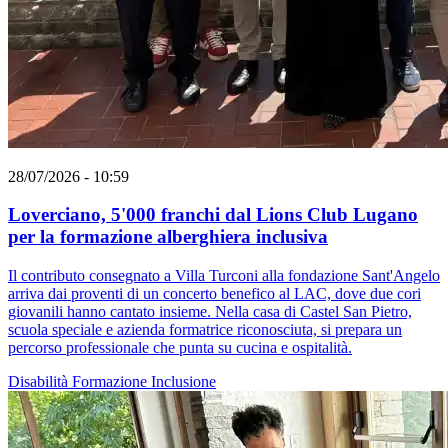
28/07/2026 - 10:59
Loverciano, 5'000 franchi dal Lions Club Lugano
per la formazione alberghiera inclusiva
Il contributo consegnato a Villa Turconi alla fondazione Sant'Angelo
arriva dai proventi di un concerto benefico al LAC, dove due cori
giovanili hanno cantato insieme. Nella casa di Castel San Pietro,
scuola speciale e azienda formatrice riconosciuta, si prepara un
percorso professionale che punta su cucina e ospitalità.
Disabilità
Formazione
Inclusione