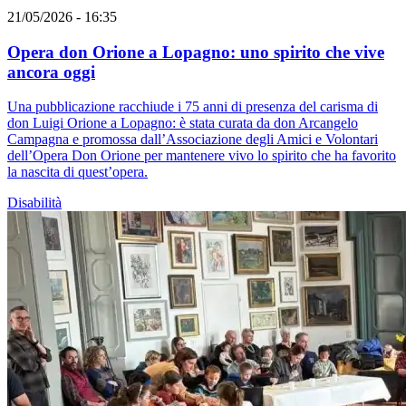
21/05/2026 - 16:35
Opera don Orione a Lopagno: uno spirito che vive
ancora oggi
Una pubblicazione racchiude i 75 anni di presenza del carisma di
don Luigi Orione a Lopagno: è stata curata da don Arcangelo
Campagna e promossa dall’Associazione degli Amici e Volontari
dell’Opera Don Orione per mantenere vivo lo spirito che ha favorito
la nascita di quest’opera.
Disabilità