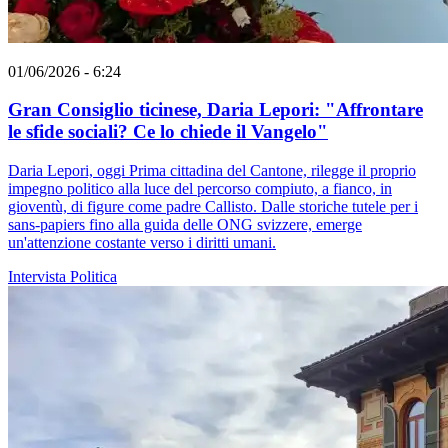
01/06/2026 - 6:24
Gran Consiglio ticinese, Daria Lepori: "Affrontare
le sfide sociali? Ce lo chiede il Vangelo"
Daria Lepori, oggi Prima cittadina del Cantone, rilegge il proprio
impegno politico alla luce del percorso compiuto, a fianco, in
gioventù, di figure come padre Callisto. Dalle storiche tutele per i
sans-papiers fino alla guida delle ONG svizzere, emerge
un'attenzione costante verso i diritti umani.
Intervista
Politica