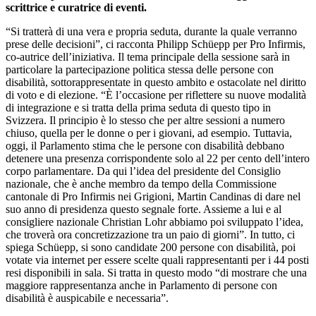
scrittrice e curatrice di eventi.
“Si tratterà di una vera e propria seduta, durante la quale verranno
prese delle decisioni”, ci racconta Philipp Schüepp per Pro Infirmis,
co-autrice dell’iniziativa. Il tema principale della sessione sarà in
particolare la partecipazione politica stessa delle persone con
disabilità, sottorappresentate in questo ambito e ostacolate nel diritto
di voto e di elezione. “È l’occasione per riflettere su nuove modalità
di integrazione e si tratta della prima seduta di questo tipo in
Svizzera. Il principio è lo stesso che per altre sessioni a numero
chiuso, quella per le donne o per i giovani, ad esempio. Tuttavia,
oggi, il Parlamento stima che le persone con disabilità debbano
detenere una presenza corrispondente solo al 22 per cento dell’intero
corpo parlamentare. Da qui l’idea del presidente del Consiglio
nazionale, che è anche membro da tempo della Commissione
cantonale di Pro Infirmis nei Grigioni, Martin Candinas di dare nel
suo anno di presidenza questo segnale forte. Assieme a lui e al
consigliere nazionale Christian Lohr abbiamo poi sviluppato l’idea,
che troverà ora concretizzazione tra un paio di giorni”. In tutto, ci
spiega Schüepp, si sono candidate 200 persone con disabilità, poi
votate via internet per essere scelte quali rappresentanti per i 44 posti
resi disponibili in sala. Si tratta in questo modo “di mostrare che una
maggiore rappresentanza anche in Parlamento di persone con
disabilità è auspicabile e necessaria”.