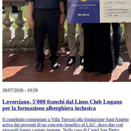
28/07/2026 - 10:59
Loverciano, 5'000 franchi dal Lions Club Lugano
per la formazione alberghiera inclusiva
Il contributo consegnato a Villa Turconi alla fondazione Sant'Angelo
arriva dai proventi di un concerto benefico al LAC, dove due cori
giovanili hanno cantato insieme. Nella casa di Castel San Pietro,