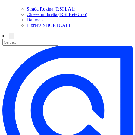
Strada Regina (RSI LA1)
Chiese in diretta (RSI ReteUno)
Dal web
Libreria SHORTCATT