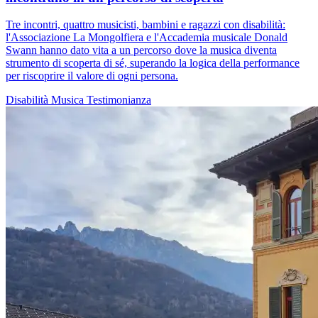
Tre incontri, quattro musicisti, bambini e ragazzi con disabilità:
l'Associazione La Mongolfiera e l'Accademia musicale Donald
Swann hanno dato vita a un percorso dove la musica diventa
strumento di scoperta di sé, superando la logica della performance
per riscoprire il valore di ogni persona.
Disabilità
Musica
Testimonianza