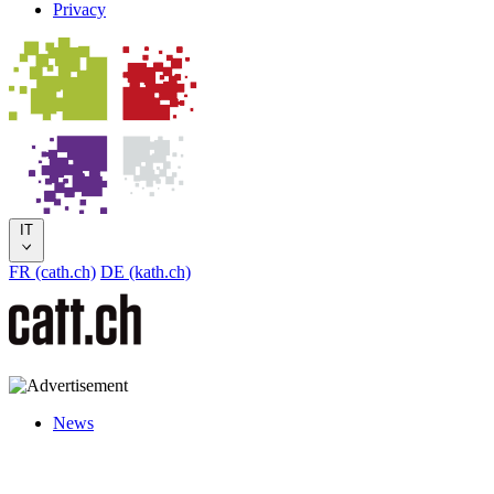
Privacy
IT
FR (cath.ch)
DE (kath.ch)
News