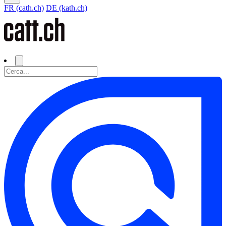
FR (cath.ch)
DE (kath.ch)