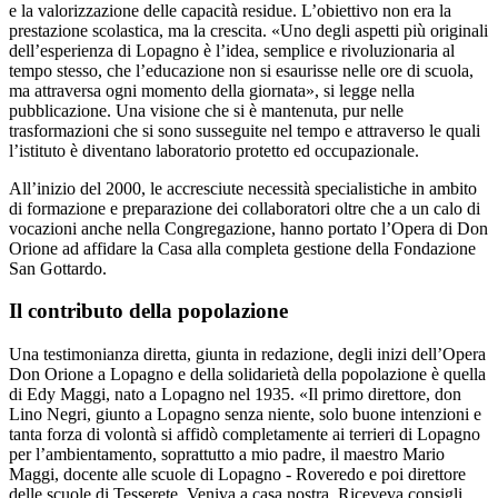
e la valorizzazione delle capacità residue. L’obiettivo non era la
prestazione scolastica, ma la crescita. «Uno degli aspetti più originali
dell’esperienza di Lopagno è l’idea, semplice e rivoluzionaria al
tempo stesso, che l’educazione non si esaurisse nelle ore di scuola,
ma attraversa ogni momento della giornata», si legge nella
pubblicazione. Una visione che si è mantenuta, pur nelle
trasformazioni che si sono susseguite nel tempo e attraverso le quali
l’istituto è diventano laboratorio protetto ed occupazionale.
All’inizio del 2000, le accresciute necessità specialistiche in ambito
di formazione e preparazione dei collaboratori oltre che a un calo di
vocazioni anche nella Congregazione, hanno portato l’Opera di Don
Orione ad affidare la Casa alla completa gestione della Fondazione
San Gottardo.
Il contributo della popolazione
Una testimonianza diretta, giunta in redazione, degli inizi dell’Opera
Don Orione a Lopagno e della solidarietà della popolazione è quella
di Edy Maggi, nato a Lopagno nel 1935. «Il primo direttore, don
Lino Negri, giunto a Lopagno senza niente, solo buone intenzioni e
tanta forza di volontà si affidò completamente ai terrieri di Lopagno
per l’ambientamento, soprattutto a mio padre, il maestro Mario
Maggi, docente alle scuole di Lopagno - Roveredo e poi direttore
delle scuole di Tesserete. Veniva a casa nostra. Riceveva consigli,