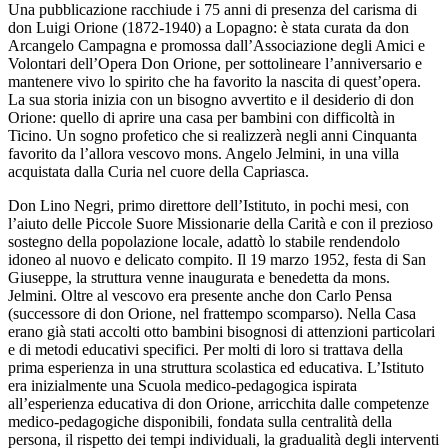
Una pubblicazione racchiude i 75 anni di presenza del carisma di
don Luigi Orione (1872-1940) a Lopagno: è stata curata da don
Arcangelo Campagna e promossa dall’Associazione degli Amici e
Volontari dell’Opera Don Orione, per sottolineare l’anniversario e
mantenere vivo lo spirito che ha favorito la nascita di quest’opera.
La sua storia inizia con un bisogno avvertito e il desiderio di don
Orione: quello di aprire una casa per bambini con difficoltà in
Ticino. Un sogno profetico che si realizzerà negli anni Cinquanta
favorito da l’allora vescovo mons. Angelo Jelmini, in una villa
acquistata dalla Curia nel cuore della Capriasca.
Don Lino Negri, primo direttore dell’Istituto, in pochi mesi, con
l’aiuto delle Piccole Suore Missionarie della Carità e con il prezioso
sostegno della popolazione locale, adattò lo stabile rendendolo
idoneo al nuovo e delicato compito. Il 19 marzo 1952, festa di San
Giuseppe, la struttura venne inaugurata e benedetta da mons.
Jelmini. Oltre al vescovo era presente anche don Carlo Pensa
(successore di don Orione, nel frattempo scomparso). Nella Casa
erano già stati accolti otto bambini bisognosi di attenzioni particolari
e di metodi educativi specifici. Per molti di loro si trattava della
prima esperienza in una struttura scolastica ed educativa. L’Istituto
era inizialmente una Scuola medico-pedagogica ispirata
all’esperienza educativa di don Orione, arricchita dalle competenze
medico-pedagogiche disponibili, fondata sulla centralità della
persona, il rispetto dei tempi individuali, la gradualità degli interventi