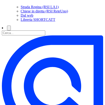
Strada Regina (RSI LA1)
Chiese in diretta (RSI ReteUno)
Dal web
Libreria SHORTCATT