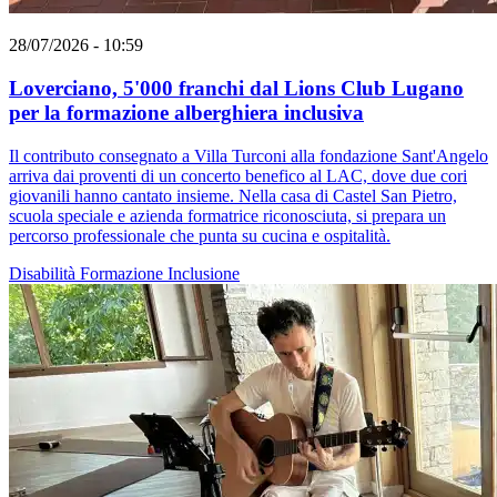
28/07/2026 - 10:59
Loverciano, 5'000 franchi dal Lions Club Lugano
per la formazione alberghiera inclusiva
Il contributo consegnato a Villa Turconi alla fondazione Sant'Angelo
arriva dai proventi di un concerto benefico al LAC, dove due cori
giovanili hanno cantato insieme. Nella casa di Castel San Pietro,
scuola speciale e azienda formatrice riconosciuta, si prepara un
percorso professionale che punta su cucina e ospitalità.
Disabilità
Formazione
Inclusione