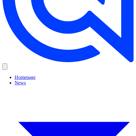
Homepage
News