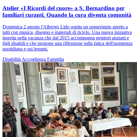
Atelier «I Ricordi del cuore» a S. Bernardino per
familiari curanti. Quando la cura diventa comunità
Domenica 2 agosto l'Albergo Lido ospita un pomeriggio aperto a
tutti con musica, disegno e materiali di riciclo. Una nuova iniziativa
inserita nella vacanza che dal 2015 accompagna genitori anziani e
figli disabili e che propone una riflessione sulla fatica dell'assistenza
quotidiana e sui legami.
Disabilità
Accoglienza
Famiglia