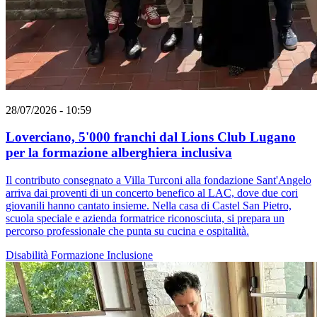
28/07/2026 - 10:59
Loverciano, 5'000 franchi dal Lions Club Lugano
per la formazione alberghiera inclusiva
Il contributo consegnato a Villa Turconi alla fondazione Sant'Angelo
arriva dai proventi di un concerto benefico al LAC, dove due cori
giovanili hanno cantato insieme. Nella casa di Castel San Pietro,
scuola speciale e azienda formatrice riconosciuta, si prepara un
percorso professionale che punta su cucina e ospitalità.
Disabilità
Formazione
Inclusione