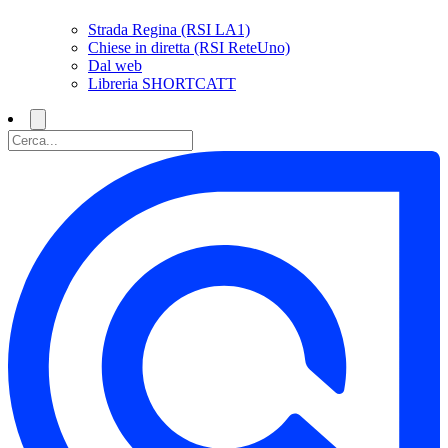
Strada Regina (RSI LA1)
Chiese in diretta (RSI ReteUno)
Dal web
Libreria SHORTCATT