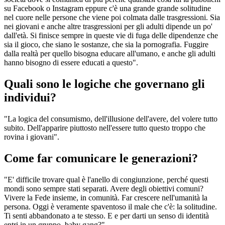
su Facebook o Instagram eppure c'è una grande grande solitudine
nel cuore nelle persone che viene poi colmata dalle trasgressioni. Sia
nei giovani e anche altre trasgressioni per gli adulti dipende un po'
dall'età. Si finisce sempre in queste vie di fuga delle dipendenze che
sia il gioco, che siano le sostanze, che sia la pornografia. Fuggire
dalla realtà per quello bisogna educare all'umano, e anche gli adulti
hanno bisogno di essere educati a questo".
Quali sono le logiche che governano gli
individui?
"La logica del consumismo, dell'illusione dell'avere, del volere tutto
subito. Dell'apparire piuttosto nell'essere tutto questo troppo che
rovina i giovani".
Come far comunicare le generazioni?
"E' difficile trovare qual è l'anello di congiunzione, perché questi
mondi sono sempre stati separati. Avere degli obiettivi comuni?
Vivere la Fede insieme, in comunità. Far crescere nell'umanità la
persona. Oggi è veramente spaventoso il male che c'è: la solitudine.
Ti senti abbandonato a te stesso. E e per darti un senso di identità
entri in un gruppo, baby gang?"