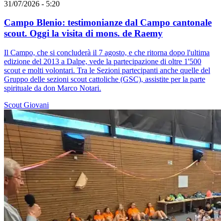
31/07/2026 - 5:20
Campo Blenio: testimonianze dal Campo cantonale
scout. Oggi la visita di mons. de Raemy
Il Campo, che si concluderà il 7 agosto, e che ritorna dopo l'ultima
edizione del 2013 a Dalpe, vede la partecipazione di oltre 1'500
scout e molti volontari. Tra le Sezioni partecipanti anche quelle del
Gruppo delle sezioni scout cattoliche (GSC), assistite per la parte
spirituale da don Marco Notari.
Scout
Giovani