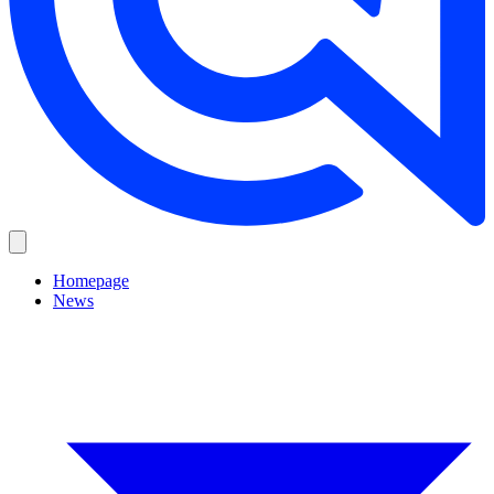
Homepage
News