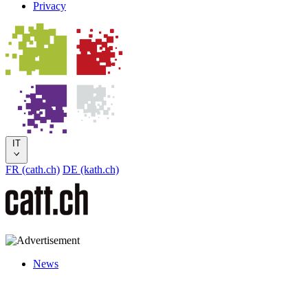
Privacy
IT
FR (cath.ch)
DE (kath.ch)
News