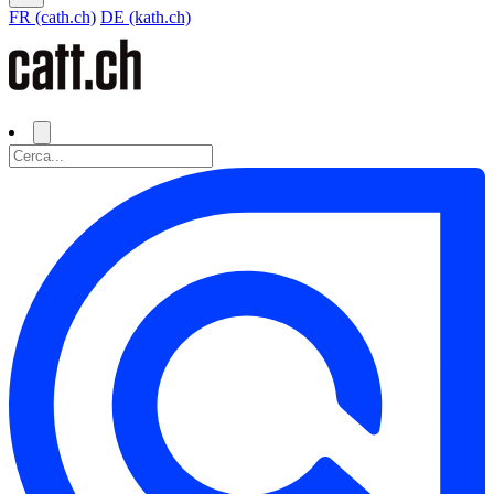
FR (cath.ch)
DE (kath.ch)