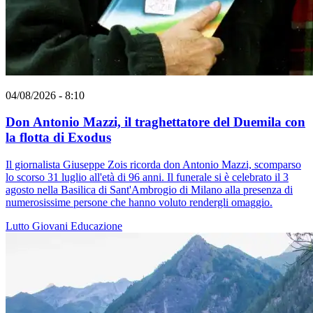
04/08/2026 - 8:10
Don Antonio Mazzi, il traghettatore del Duemila con
la flotta di Exodus
Il giornalista Giuseppe Zois ricorda don Antonio Mazzi, scomparso
lo scorso 31 luglio all'età di 96 anni. Il funerale si è celebrato il 3
agosto nella Basilica di Sant'Ambrogio di Milano alla presenza di
numerosissime persone che hanno voluto rendergli omaggio.
Lutto
Giovani
Educazione