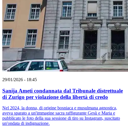
29/01/2026 - 18:45
Sanija Ameti condannata dal Tribunale distrettuale
di Zurigo per violazione della libertà di credo
Nel 2024, la donna, di origine bosniaca e musulmana agnostica,
aveva sparato a un'immagine sacra raffigurante Gesù e Maria e
pubblicato le foto della sua sessione di tiro su Instagram, suscitato
un'ondata di indignazione.