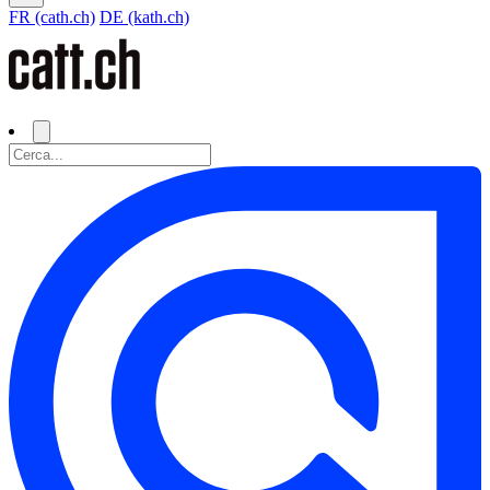
FR (cath.ch)
DE (kath.ch)