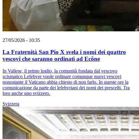
27/05/2026 - 10:35
La Fraternità San Pio X svela i nomi dei quattro
vescovi che saranno ordinati ad Ecône
In Vallese, il primo luglio, la comunità fondata dal vescovo
scismatico Lefebvre vuole ordinare comunque nuovi vescovi
nonostante il Vaticano abbia chiesto di non farlo. In queste ore la
comunicazione da parte dei lefebvriani dei nomi dei prescelti. Tra
loro anche uno svizzero.
Svizzera