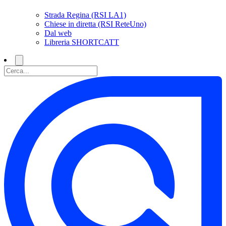
Strada Regina (RSI LA1)
Chiese in diretta (RSI ReteUno)
Dal web
Libreria SHORTCATT