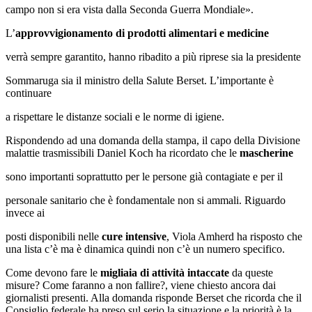
campo non si era vista dalla Seconda Guerra Mondiale».
L’
approvvigionamento di prodotti alimentari e medicine
verrà sempre garantito, hanno ribadito a più riprese sia la presidente
Sommaruga sia il ministro della Salute Berset. L’importante è
continuare
a rispettare le distanze sociali e le norme di igiene.
Rispondendo ad una domanda della stampa, il capo della Divisione
malattie trasmissibili Daniel Koch ha ricordato che le
mascherine
sono importanti soprattutto per le persone già contagiate e per il
personale sanitario che è fondamentale non si ammali. Riguardo
invece ai
posti disponibili nelle
cure intensive
, Viola Amherd ha risposto che
una lista c’è ma è dinamica quindi non c’è un numero specifico.
Come devono fare le
migliaia di attività intaccate
da queste
misure? Come faranno a non fallire?, viene chiesto ancora dai
giornalisti presenti. Alla domanda risponde Berset che ricorda che il
Consiglio federale ha preso sul serio la situazione e la priorità è la