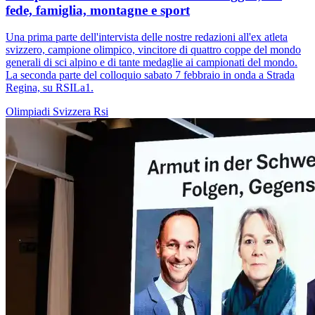
fede, famiglia, montagne e sport
Una prima parte dell'intervista delle nostre redazioni all'ex atleta
svizzero, campione olimpico, vincitore di quattro coppe del mondo
generali di sci alpino e di tante medaglie ai campionati del mondo.
La seconda parte del colloquio sabato 7 febbraio in onda a Strada
Regina, su RSILa1.
Olimpiadi
Svizzera
Rsi