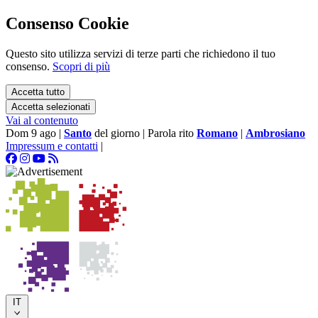
Consenso Cookie
Questo sito utilizza servizi di terze parti che richiedono il tuo
consenso.
Scopri di più
Accetta tutto
Accetta selezionati
Vai al contenuto
Dom 9 ago
|
Santo
del giorno
|
Parola rito
Romano
|
Ambrosiano
Impressum e contatti
|
IT