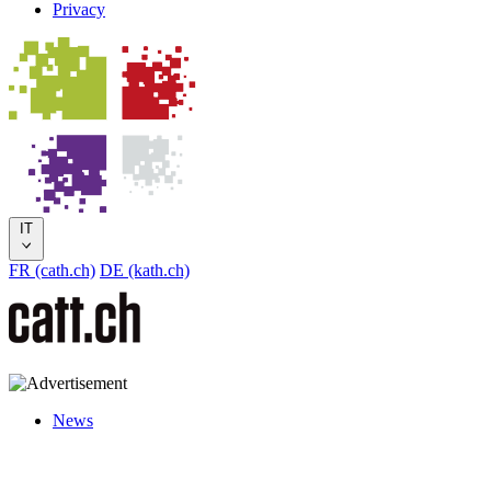
Privacy
IT
FR (cath.ch)
DE (kath.ch)
News