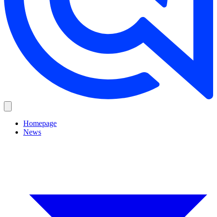
Homepage
News