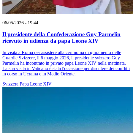
06/05/2026 - 19:44
Il presidente della Confederazione Guy Parmelin
ricevuto in udienza da papa Leone XIV
In visita a Roma per assistere alla cerimonia di giuramento delle
Guardie Svizzere, il 6 maggio 2026, il presidente svizzero Guy
Parmelin ha incontrato in privato papa Leone XIV nella mattinata.
La sua visita in Vaticano è stata l'occasione per discutere dei conflitti
in corso in Ucraina e in Medio Oriente.
Svizzera
Papa Leone XIV