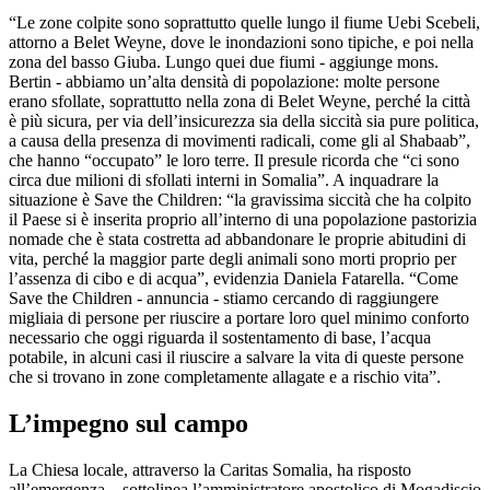
“Le zone colpite sono soprattutto quelle lungo il fiume Uebi Scebeli,
attorno a Belet Weyne, dove le inondazioni sono tipiche, e poi nella
zona del basso Giuba. Lungo quei due fiumi - aggiunge mons.
Bertin - abbiamo un’alta densità di popolazione: molte persone
erano sfollate, soprattutto nella zona di Belet Weyne, perché la città
è più sicura, per via dell’insicurezza sia della siccità sia pure politica,
a causa della presenza di movimenti radicali, come gli al Shabaab”,
che hanno “occupato” le loro terre. Il presule ricorda che “ci sono
circa due milioni di sfollati interni in Somalia”. A inquadrare la
situazione è Save the Children: “la gravissima siccità che ha colpito
il Paese si è inserita proprio all’interno di una popolazione pastorizia
nomade che è stata costretta ad abbandonare le proprie abitudini di
vita, perché la maggior parte degli animali sono morti proprio per
l’assenza di cibo e di acqua”, evidenzia Daniela Fatarella. “Come
Save the Children - annuncia - stiamo cercando di raggiungere
migliaia di persone per riuscire a portare loro quel minimo conforto
necessario che oggi riguarda il sostentamento di base, l’acqua
potabile, in alcuni casi il riuscire a salvare la vita di queste persone
che si trovano in zone completamente allagate e a rischio vita”.
L’impegno sul campo
La Chiesa locale, attraverso la Caritas Somalia, ha risposto
all’emergenza – sottolinea l’amministratore apostolico di Mogadiscio