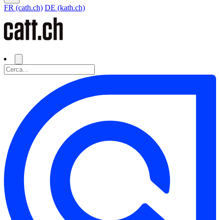
FR (cath.ch)
DE (kath.ch)