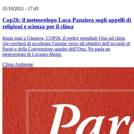
31/10/2021 - 17:43
Cop26: il meteorologo Luca Panziera sugli appelli di
religioni e scienza per il clima
Inizia oggi a Glasgow, COP26, il vertice mondiale Onu sul clima
che cercherà di accelerare l’azione verso gli obiettivi dell’accordo di
Parigi e della Convenzione quadro dell’Onu. Ne parla un
meteorologo di Locarno-Monti.
Clima
Ambiente