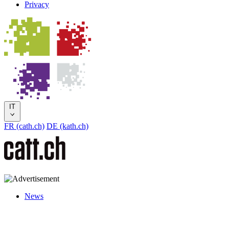
Privacy
IT
FR (cath.ch)
DE (kath.ch)
News