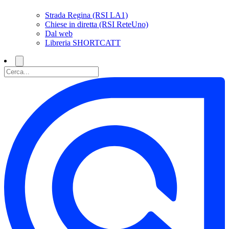
Strada Regina (RSI LA1)
Chiese in diretta (RSI ReteUno)
Dal web
Libreria SHORTCATT