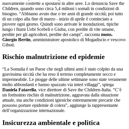
nuovamente costrette a spostarsi in altre aree. Lo denuncia Save the
Children, quando sono circa 5,4 milioni i somali in condizioni di
bisogno. “Abbiamo avuto due o tre anni di grande siccità; poi tutto
di un colpo alla fine di marzo - inizio di aprile è cominciato a
piovere ogni giorno. Quindi sono arrivate le inondazioni, tipiche
lungo i fiumi Uebi Scebeli e Giuba, con perdite di vite umane,
perdite per gli agricoltori, perdite dei campi”, racconta
mons.
Giorgio Bertin
, amministratore apostolico di Mogadiscio e vescovo
Gibuti.
Rischio malnutrizione ed epidemie
“La Somalia è un Paese che negli ultimi anni è stato colpito da una
gravissima siccità che ha reso il terreno completamente secco e
impermeabile. Le piogge delle ultime settimane sono state veramente
molto abbondanti e hanno spazzato via interi villaggi”, spiega
Daniela Fatarella
, vice direttore di Save the Children-Italia. “C’è
un fortissimo rischio di malnutrizione, aggravata dalla situazione
attuale, ma anche condizioni igieniche estremamente precarie che
possono portare epidemie di colera”, aggiunge la rappresentante
dell’organizzazione internazionale.
Insicurezza ambientale e politica