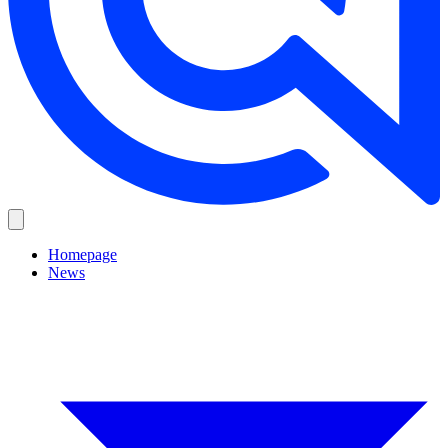
Homepage
News