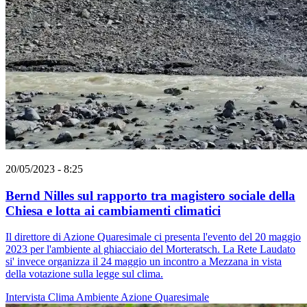
20/05/2023 - 8:25
Bernd Nilles sul rapporto tra magistero sociale della
Chiesa e lotta ai cambiamenti climatici
Il direttore di Azione Quaresimale ci presenta l'evento del 20 maggio
2023 per l'ambiente al ghiacciaio del Morteratsch. La Rete Laudato
si' invece organizza il 24 maggio un incontro a Mezzana in vista
della votazione sulla legge sul clima.
Intervista
Clima
Ambiente
Azione Quaresimale