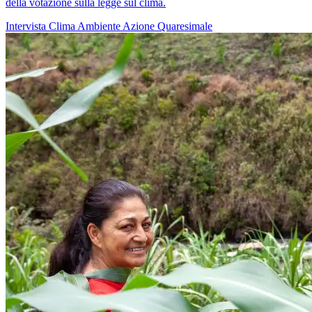
della votazione sulla legge sul clima.
Intervista
Clima
Ambiente
Azione Quaresimale