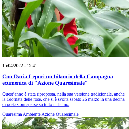
15/04/2022 - 15:41
Con Daria Lepori un bilancio della Campagna
ecumenica di "Azione Quaresimale"
Quest’anno è stata riproposta, nella sua versione tradizionale, anche
la Giornata delle rose, che si è svolta sabato 26 marzo in una decina
di postazioni sparse su tutto il Ticino.
Quaresima
Ambiente
Azione Quaresimale