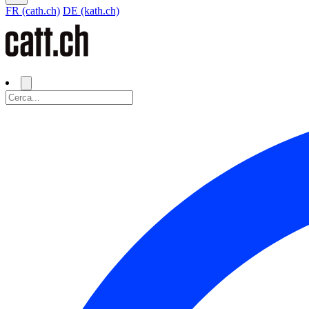
FR (cath.ch)
DE (kath.ch)