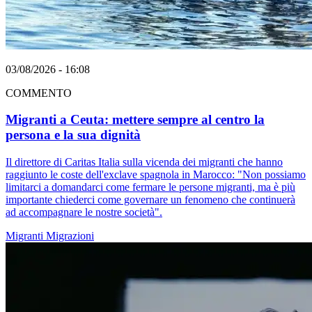
03/08/2026 - 16:08
COMMENTO
Migranti a Ceuta: mettere sempre al centro la
persona e la sua dignità
Il direttore di Caritas Italia sulla vicenda dei migranti che hanno
raggiunto le coste dell'exclave spagnola in Marocco: "Non possiamo
limitarci a domandarci come fermare le persone migranti, ma è più
importante chiederci come governare un fenomeno che continuerà
ad accompagnare le nostre società".
Migranti
Migrazioni