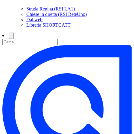
Strada Regina (RSI LA1)
Chiese in diretta (RSI ReteUno)
Dal web
Libreria SHORTCATT