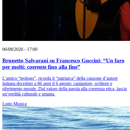
06/08/2026 - 17:00
Brunetto Salvarani su Francesco Guccini: “Un faro
per molti: coerente fino alla fine”
L'amico “teologo”, ricorda il “patriarca” della canzone d’autore
italiana deceduto a 86 anni il 6 agosto: cantautore, scrittore e
riferimento morale. Dal valore della parola alla coerenza etica, lascia
un’eredità culturale e umana.
Lutto
Musica