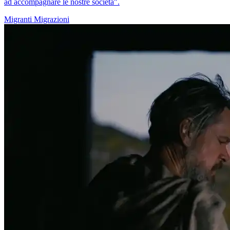
ad accompagnare le nostre società".
Migranti
Migrazioni