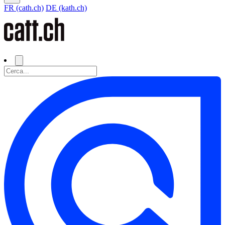
FR (cath.ch)
DE (kath.ch)