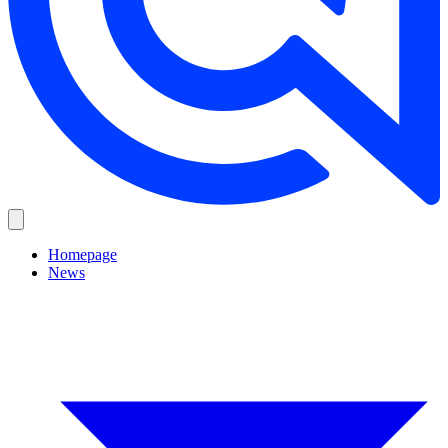
Homepage
News