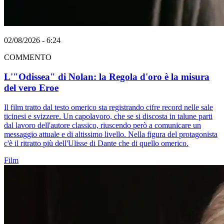
02/08/2026 - 6:24
COMMENTO
L'"Odissea" di Nolan: la Regola d'oro è la misura
del vero Eroe
Il film tratto dal testo omerico sta registrando cifre record nelle sale
ticinesi e svizzere. Un capolavoro, che se si discosta in talune parti
dal lavoro dell'autore classico, riuscendo però a comunicare un
messaggio attuale e di altissimo livello. Nella figura del protagonista
c'è il ritratto più dell'Ulisse di Dante che di quello omerico.
Film