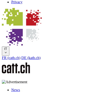
Privacy
IT
FR (cath.ch)
DE (kath.ch)
News