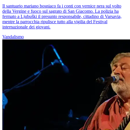
Il santuario mariano bosniaco fa i conti con vernice nera sul volto
della Vergine e fuoco sul sagrato di San Giacomo. La polizia ha
fermato a Ljubuški il presunto responsabile, cittadino di Varsavia,
mentre la parrocchia ripulisce tutto alla vigilia del Festival
internazionale dei giovani.
Vandalismo