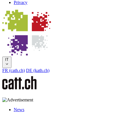
Privacy
IT
FR (cath.ch)
DE (kath.ch)
News