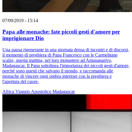
07/09/2019 - 15:14
Papa alle monache: fate piccoli gesti d'amore per
imprigionare Dio
Una pausa rigenerante in una giornata densa di incontri e di discorsi,
il momento di preghiera di Papa Francesco con le Carmelitane
scalze, questa mattina, nel loro monastero ad Antananarivo,
Madagascar. Il Papa sottolinea l'importanza dei piccoli gesti d'amore,
perché sono questi che salvano il mondo, e raccomanda alle
monache di vincere ogni ombra interiore con la preghiera e
l'apertura del cuore.
Africa
Viaggio Apostolico
Madagascar