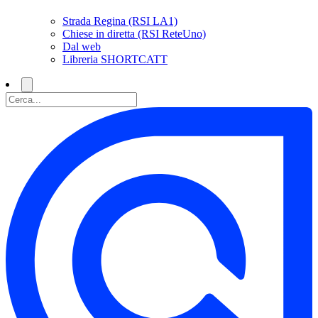
Strada Regina (RSI LA1)
Chiese in diretta (RSI ReteUno)
Dal web
Libreria SHORTCATT