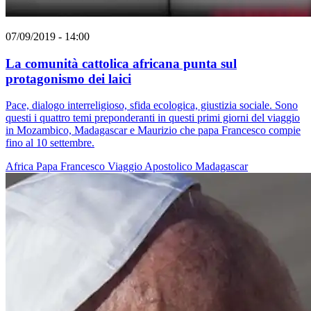
07/09/2019 - 14:00
La comunità cattolica africana punta sul
protagonismo dei laici
Pace, dialogo interreligioso, sfida ecologica, giustizia sociale. Sono
questi i quattro temi preponderanti in questi primi giorni del viaggio
in Mozambico, Madagascar e Maurizio che papa Francesco compie
fino al 10 settembre.
Africa
Papa Francesco
Viaggio Apostolico
Madagascar