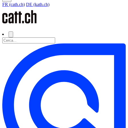
FR (cath.ch)
DE (kath.ch)