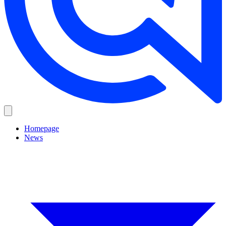
Homepage
News