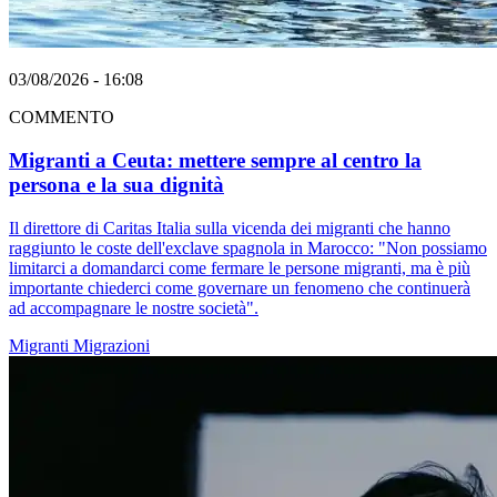
03/08/2026 - 16:08
COMMENTO
Migranti a Ceuta: mettere sempre al centro la
persona e la sua dignità
Il direttore di Caritas Italia sulla vicenda dei migranti che hanno
raggiunto le coste dell'exclave spagnola in Marocco: "Non possiamo
limitarci a domandarci come fermare le persone migranti, ma è più
importante chiederci come governare un fenomeno che continuerà
ad accompagnare le nostre società".
Migranti
Migrazioni