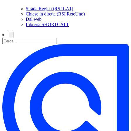
Strada Regina (RSI LA1)
Chiese in diretta (RSI ReteUno)
Dal web
Libreria SHORTCATT