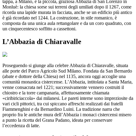
tappa, a Milano, è la piccola, graziosa Abbazia di San Lorenzo in
Monluè: la chiesa sorse sui terreni degli umiliati dopo il 1267, come
ricorda una lapide murata in facciata, anche se un edificio più antico
è già ricordato nel 1244. La costruzione, in stile romanico, è
composta da una unica aula rettangolare e da un coro quadrato, con
un cinquecentesco soffitto a cassettoni.
L’Abbazia di Chiaravalle
Proseguendo si giunge alla celebre Abbazia di Chiaravalle, situata
alle porte del Parco Agricolo Sud Milano. Fondata da San Bernardo
(abate e dottore della Chiesa) nel 1135, ancora oggi accoglie una
comunità monastica cistercense. L’Abbazia, intitolata a Santa Maria,
venne consacrata nel 1221; successivamente vennero costruiti il
chiostro e la torre campanaria, affettuosamente chiamata
«ciribiriciaccola» dai milanesi. Le pareti interne sono impreziosite da
vari cicli pittorici, tra cui spiccano affreschi realizzati dai fratelli
Fiammenghini e da Bernardino Luini. La tradizione narra che
proprio fra le antiche mura dell’Abbazia i monaci cistercensi misero
a punto la ricetta del Grana Padano, ideata per conservare
l’eccedenza di latte.