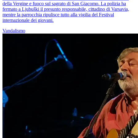
della Vergine e fuoco sul sagrato di San Giacomo. La polizia ha
fermato a Ljubuški il presunto responsabile, cittadino di Varsavia,
mentre la parrocchia ripulisce tutto alla vigilia del Festival
internazionale dei giovani.
Vandalismo