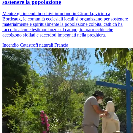
sostenere la popolazione
Mentre gli incendi boschivi infuriano in Gironda, vicino a
Bordeaux, le comunità ecclesiali locali si organizzano per sostenere
materialmente e spiritualmente la popolazione colpita. cath.ch ha
raccolto alcune testimonianze sul campo, tra parrocchie che
accolgono sfollati e sacerdoti impegnati nella preghiera.
Incendio
Catastrofi naturali
Francia