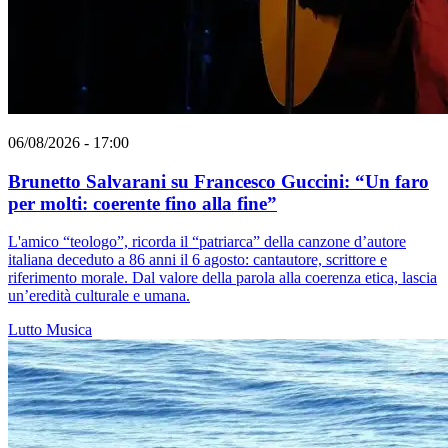
06/08/2026 - 17:00
Brunetto Salvarani su Francesco Guccini: “Un faro
per molti: coerente fino alla fine”
L'amico “teologo”, ricorda il “patriarca” della canzone d’autore
italiana deceduto a 86 anni il 6 agosto: cantautore, scrittore e
riferimento morale. Dal valore della parola alla coerenza etica, lascia
un’eredità culturale e umana.
Lutto
Musica