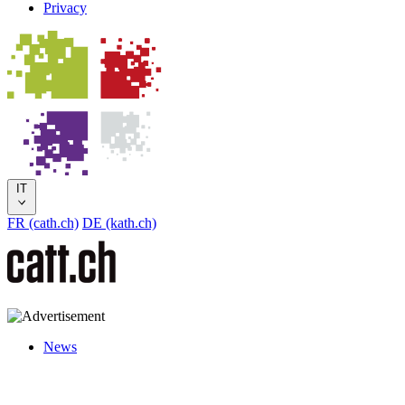
Privacy
IT
FR (cath.ch)
DE (kath.ch)
News