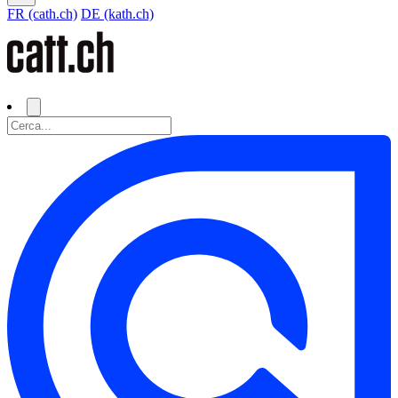
FR (cath.ch)
DE (kath.ch)