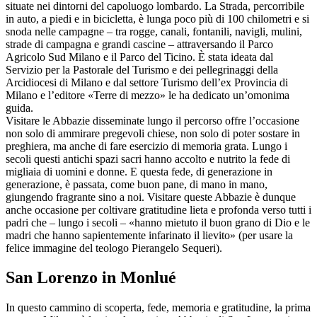
situate nei dintorni del capoluogo lombardo. La Strada, percorribile
in auto, a piedi e in bicicletta, è lunga poco più di 100 chilometri e si
snoda nelle campagne – tra rogge, canali, fontanili, navigli, mulini,
strade di campagna e grandi cascine – attraversando il Parco
Agricolo Sud Milano e il Parco del Ticino. È stata ideata dal
Servizio per la Pastorale del Turismo e dei pellegrinaggi della
Arcidiocesi di Milano e dal settore Turismo dell’ex Provincia di
Milano e l’editore «Terre di mezzo» le ha dedicato un’omonima
guida.
Visitare le Abbazie disseminate lungo il percorso offre l’occasione
non solo di ammirare pregevoli chiese, non solo di poter sostare in
preghiera, ma anche di fare esercizio di memoria grata. Lungo i
secoli questi antichi spazi sacri hanno accolto e nutrito la fede di
migliaia di uomini e donne. E questa fede, di generazione in
generazione, è passata, come buon pane, di mano in mano,
giungendo fragrante sino a noi. Visitare queste Abbazie è dunque
anche occasione per coltivare gratitudine lieta e profonda verso tutti i
padri che – lungo i secoli – «hanno mietuto il buon grano di Dio e le
madri che hanno sapientemente infarinato il lievito» (per usare la
felice immagine del teologo Pierangelo Sequeri).
San Lorenzo in Monlué
In questo cammino di scoperta, fede, memoria e gratitudine, la prima