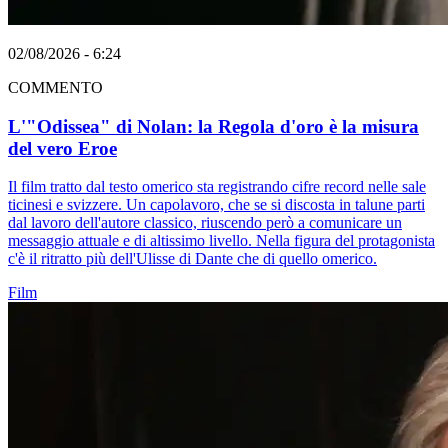
02/08/2026 - 6:24
COMMENTO
L'"Odissea" di Nolan: la Regola d'oro è la misura
del vero Eroe
Il film tratto dal testo omerico sta registrando cifre record nelle sale
ticinesi e svizzere. Un capolavoro, che se si discosta in talune parti
dal lavoro dell'autore classico, riuscendo però a comunicare un
messaggio attuale e di altissimo livello. Nella figura del protagonista
c'è il ritratto più dell'Ulisse di Dante che di quello omerico.
Film