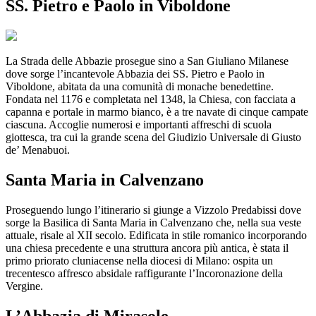
SS. Pietro e Paolo in Viboldone
La Strada delle Abbazie prosegue sino a San Giuliano Milanese
dove sorge l’incantevole Abbazia dei SS. Pietro e Paolo in
Viboldone, abitata da una comunità di monache benedettine.
Fondata nel 1176 e completata nel 1348, la Chiesa, con facciata a
capanna e portale in marmo bianco, è a tre navate di cinque campate
ciascuna. Accoglie numerosi e importanti affreschi di scuola
giottesca, tra cui la grande scena del Giudizio Universale di Giusto
de’ Menabuoi.
Santa Maria in Calvenzano
Proseguendo lungo l’itinerario si giunge a Vizzolo Predabissi dove
sorge la Basilica di Santa Maria in Calvenzano che, nella sua veste
attuale, risale al XII secolo. Edificata in stile romanico incorporando
una chiesa precedente e una struttura ancora più antica, è stata il
primo priorato cluniacense nella diocesi di Milano: ospita un
trecentesco affresco absidale raffigurante l’Incoronazione della
Vergine.
L’Abbazia di Mirasole