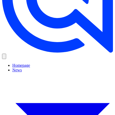
Homepage
News