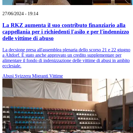
27/06/2024 - 19:14
La RKZ aumenta il suo contributo finanziario alla
cappellania per i richiedenti l'asilo e per l'indennizzo
delle vittime di abuso
La decsione presa all'assemblea plenaria dello scorso 21 e 22 giugno
a Altdorf. È stato anche approvato un credito supplementare per
alimentare il fondo di indenizzazione delle vittime di abusi in ambito
ecclesiale.
Abusi
Svizzera
Migranti
Vittime