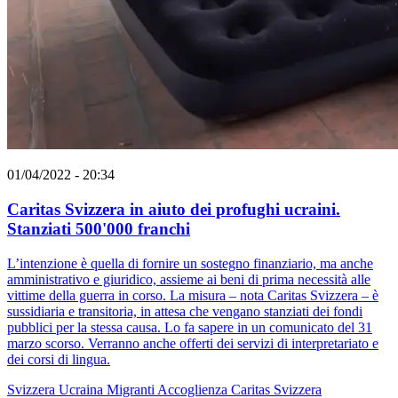
01/04/2022 - 20:34
Caritas Svizzera in aiuto dei profughi ucraini.
Stanziati 500'000 franchi
L’intenzione è quella di fornire un sostegno finanziario, ma anche
amministrativo e giuridico, assieme ai beni di prima necessità alle
vittime della guerra in corso. La misura – nota Caritas Svizzera – è
sussidiaria e transitoria, in attesa che vengano stanziati dei fondi
pubblici per la stessa causa. Lo fa sapere in un comunicato del 31
marzo scorso. Verranno anche offerti dei servizi di interpretariato e
dei corsi di lingua.
Svizzera
Ucraina
Migranti
Accoglienza
Caritas Svizzera