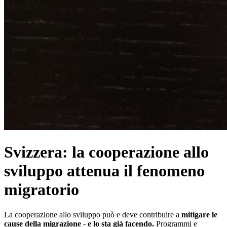
Svizzera: la cooperazione allo
sviluppo attenua il fenomeno
migratorio
La cooperazione allo sviluppo può e deve contribuire a
mitigare le
cause della migrazione
-
e lo sta già facendo.
Programmi e