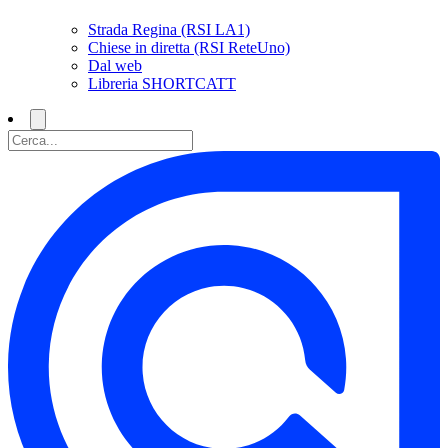
Strada Regina (RSI LA1)
Chiese in diretta (RSI ReteUno)
Dal web
Libreria SHORTCATT