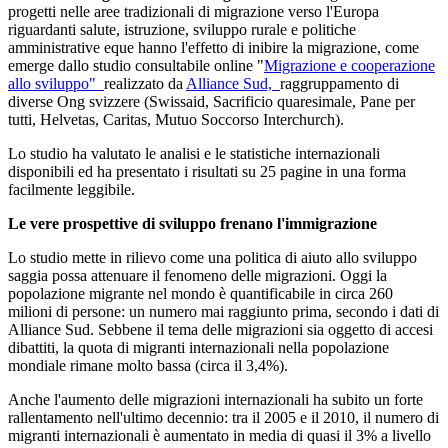
progetti nelle aree tradizionali di migrazione verso l'Europa
riguardanti salute, istruzione, sviluppo rurale e politiche
amministrative eque hanno l'effetto di inibire la migrazione, come
emerge dallo studio consultabile online "
Migrazione e cooperazione
allo sviluppo"
realizzato da
Alliance Sud,
raggruppamento di
diverse Ong svizzere (Swissaid, Sacrificio quaresimale, Pane per
tutti, Helvetas, Caritas, Mutuo Soccorso Interchurch).
Lo studio ha valutato le analisi e le statistiche internazionali
disponibili ed ha presentato i risultati su 25 pagine in una forma
facilmente leggibile.
Le vere prospettive di sviluppo frenano l'immigrazione
Lo studio mette in rilievo come una politica di aiuto allo sviluppo
saggia possa attenuare il fenomeno delle migrazioni. Oggi la
popolazione migrante nel mondo è quantificabile in circa 260
milioni di persone: un numero mai raggiunto prima, secondo i dati di
Alliance Sud. Sebbene il tema delle migrazioni sia oggetto di accesi
dibattiti, la quota di migranti internazionali nella popolazione
mondiale rimane molto bassa (circa il 3,4%).
Anche l'aumento delle migrazioni internazionali ha subito un forte
rallentamento nell'ultimo decennio: tra il 2005 e il 2010, il numero di
migranti internazionali è aumentato in media di quasi il 3% a livello