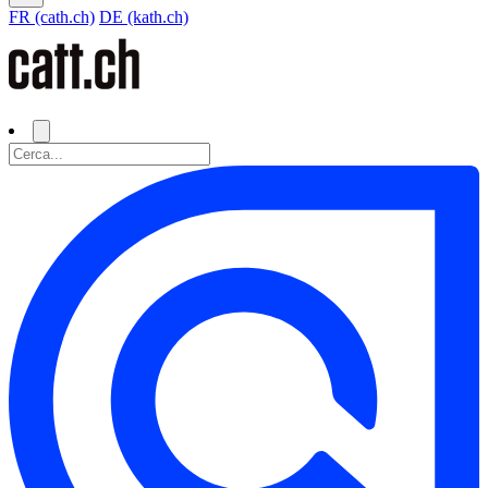
FR (cath.ch)
DE (kath.ch)