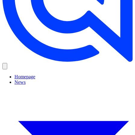
Homepage
News