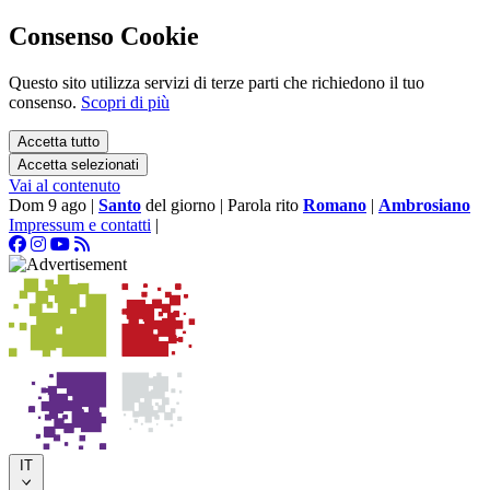
Consenso Cookie
Questo sito utilizza servizi di terze parti che richiedono il tuo
consenso.
Scopri di più
Accetta tutto
Accetta selezionati
Vai al contenuto
Dom 9 ago
|
Santo
del giorno
|
Parola rito
Romano
|
Ambrosiano
Impressum e contatti
|
IT