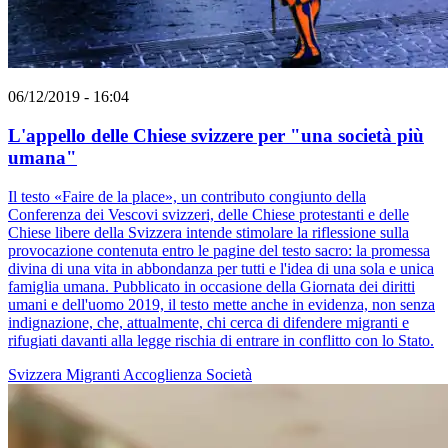
06/12/2019 - 16:04
L'appello delle Chiese svizzere per "una società più
umana"
Il testo «Faire de la place», un contributo congiunto della
Conferenza dei Vescovi svizzeri, delle Chiese protestanti e delle
Chiese libere della Svizzera intende stimolare la riflessione sulla
provocazione contenuta entro le pagine del testo sacro: la promessa
divina di una vita in abbondanza per tutti e l'idea di una sola e unica
famiglia umana. Pubblicato in occasione della Giornata dei diritti
umani e dell'uomo 2019, il testo mette anche in evidenza, non senza
indignazione, che, attualmente, chi cerca di difendere migranti e
rifugiati davanti alla legge rischia di entrare in conflitto con lo Stato.
Svizzera
Migranti
Accoglienza
Società