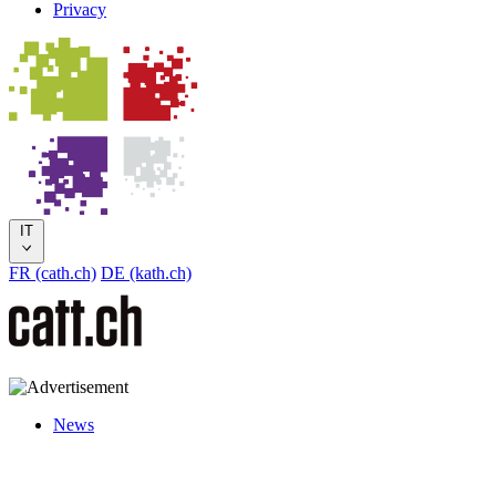
Privacy
IT
FR (cath.ch)
DE (kath.ch)
News