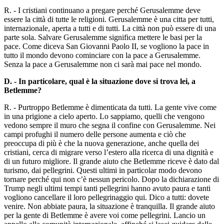
R. - I cristiani continuano a pregare perché Gerusalemme deve
essere la città di tutte le religioni. Gerusalemme è una citta per tutti,
internazionale, aperta a tutti e di tutti. La città non può essere di una
parte sola. Salvare Gerusalemme significa mettere le basi per la
pace. Come diceva San Giovanni Paolo II, se vogliono la pace in
tutto il mondo devono cominciare con la pace a Gerusalemme.
Senza la pace a Gerusalemme non ci sarà mai pace nel mondo.
D. - In particolare, qual è la situazione dove si trova lei, a
Betlemme?
R. - Purtroppo Betlemme è dimenticata da tutti. La gente vive come
in una prigione a cielo aperto. Lo sappiamo, quelli che vengono
vedono sempre il muro che segna il confine con Gerusalemme. Nei
campi profughi il numero delle persone aumenta e ciò che
preoccupa di più è che la nuova generazione, anche quella dei
cristiani, cerca di migrare verso l’estero alla ricerca di una dignità e
di un futuro migliore. Il grande aiuto che Betlemme riceve è dato dal
turismo, dai pellegrini. Questi ultimi in particolar modo devono
tornare perché qui non c’è nessun pericolo. Dopo la dichiarazione di
Trump negli ultimi tempi tanti pellegrini hanno avuto paura e tanti
vogliono cancellare il loro pellegrinaggio qui. Dico a tutti: dovete
venire. Non abbiate paura, la situazione è tranquilla. Il grande aiuto
per la gente di Betlemme è avere voi come pellegrini. Lancio un