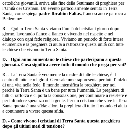
cattoliche giovanili, arriva alla fine della Settimana di preghiera per
l’Unità dei Cristiani. Un evento particolarmente sentito in Terra
Santa, come spiega
padre Ibrahim Faltas,
francescano e parroco a
Betlemme:
R. – Qui in Terra Santa viviamo l’unità dei cristiani giorno dopo
giorno, lavorando fianco a fianco e vivendo nel rispetto e nel
dialogo con ogni fede religiosa. Viviamo un periodo di forte intesa
ecumenica e la preghiera ci aiuta a rafforzare questa unità con tutte
le chiese che vivono in Terra Santa.
D. - Ogni anno aumentano le chiese che partecipano a questa
giornata. Cosa significa avere tutto il mondo che prega per voi?
R. - La Terra Santa è veramente la madre di tutte le chiese; è il
centro di tutte le religioni. Gerusalemme rappresenta per tutti l’inizio
di una vita nella fede. Il mondo intensifica la preghiera per noi
perché la Terra Santa è un bene per tutta l’umanità. La preghiera di
tutti ci rafforza e ci porta la consolazione, per continuare a resistere e
per infondere speranza nella gente. Per un cristiano che vive in Terra
Santa questa è una sfida; allora la preghiera di tutto il mondo ci aiuta
a continuare a vivere questa sfida.
D. - Come vivono i cristiani di Terra Santa questa preghiera
dopo gli ultimi mesi di tensione?