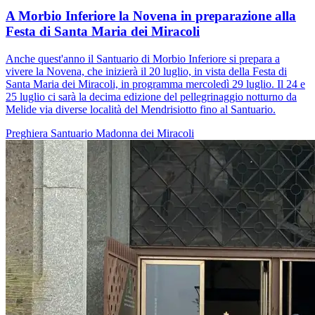
A Morbio Inferiore la Novena in preparazione alla
Festa di Santa Maria dei Miracoli
Anche quest'anno il Santuario di Morbio Inferiore si prepara a
vivere la Novena, che inizierà il 20 luglio, in vista della Festa di
Santa Maria dei Miracoli, in programma mercoledì 29 luglio. Il 24 e
25 luglio ci sarà la decima edizione del pellegrinaggio notturno da
Melide via diverse località del Mendrisiotto fino al Santuario.
Preghiera
Santuario
Madonna dei Miracoli