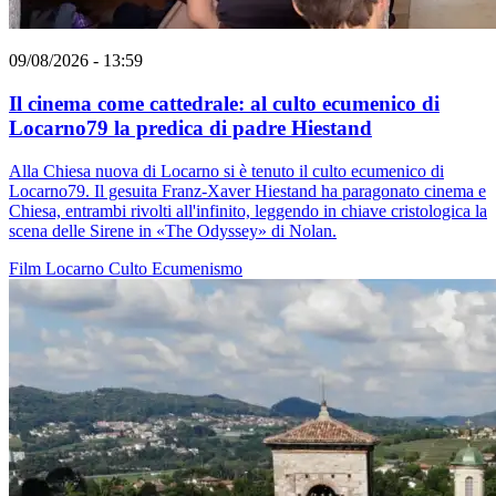
09/08/2026 - 13:59
Il cinema come cattedrale: al culto ecumenico di
Locarno79 la predica di padre Hiestand
Alla Chiesa nuova di Locarno si è tenuto il culto ecumenico di
Locarno79. Il gesuita Franz-Xaver Hiestand ha paragonato cinema e
Chiesa, entrambi rivolti all'infinito, leggendo in chiave cristologica la
scena delle Sirene in «The Odyssey» di Nolan.
Film
Locarno
Culto
Ecumenismo