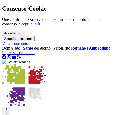
Consenso Cookie
Questo sito utilizza servizi di terze parti che richiedono il tuo
consenso.
Scopri di più
Accetta tutto
Accetta selezionati
Vai al contenuto
Dom 9 ago
|
Santo
del giorno
|
Parola rito
Romano
|
Ambrosiano
Impressum e contatti
|
IT