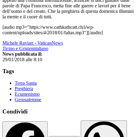
appello alla comunità internazionale, affinché si lasci guidare dalle
parole di Papa Francesco, metta fine alle guerre e lavori per il bene
dell’uomo e del creato. Che la preghiera di questa domenica illumini
la mente e il cuore di tutti.
[audio mp3="https://www.cathkathcatt.ch/i/wp-
content/uploads/sites/4/2018/01/faltas.mp3"][/audio]
Michele Raviart - VaticanNews
Ticino e Grigionitaliano
News pubblicata il:
29/01/2018 alle 8:10
Tags
Terra Santa
Preghiera
Ecumenismo
Gerusalemme
Condividi