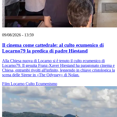
09/08/2026 - 13:59
Il cinema come cattedrale: al culto ecumenico di
Locarno79 la predica di padre Hiestand
Alla Chiesa nuova di Locarno si è tenuto il culto ecumenico di
Locarno79. Il gesuita Franz-Xaver Hiestand ha paragonato cinema e
Chiesa, entrambi rivolti all'infinito, leggendo in chiave cristologica la
scena delle Sirene in «The Odyssey» di Nolan.
Film
Locarno
Culto
Ecumenismo