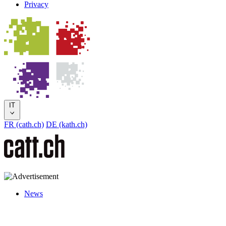
Privacy
IT
FR (cath.ch)
DE (kath.ch)
News