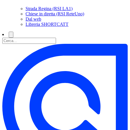
Strada Regina (RSI LA1)
Chiese in diretta (RSI ReteUno)
Dal web
Libreria SHORTCATT