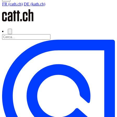
FR (cath.ch)
DE (kath.ch)