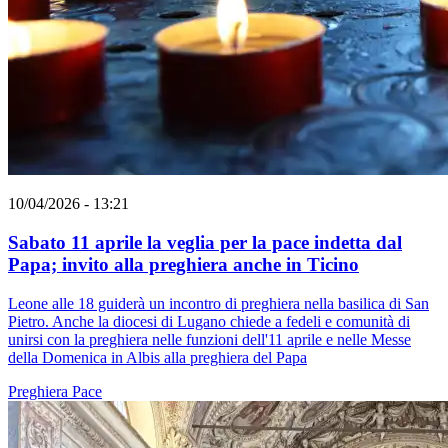
10/04/2026 - 13:21
Sabato 11 aprile la veglia per la pace indetta dal
Papa; invito alla preghiera anche in Ticino
Leone alle 18 guiderà un incontro di preghiera nella basilica di San
Pietro. Anche la diocesi di Lugano chiede a fedeli e comunità di
unirsi con la preghiera nelle funzioni dell'11 aprile e nelle Messe
della Domenica in Albis alla preghiera del Papa
Preghiera
Pace