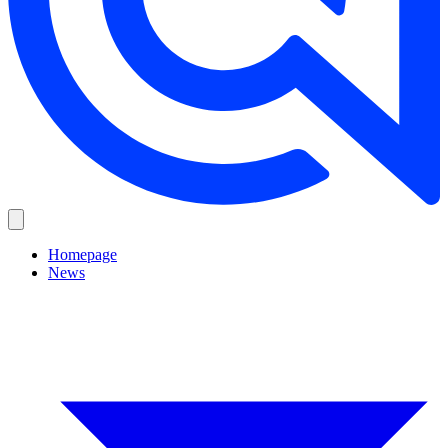
Homepage
News