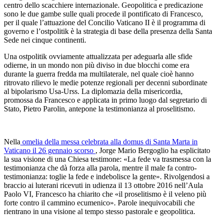
centro dello scacchiere internazionale. Geopolitica e predicazione
sono le due gambe sulle quali procede il pontificato di Francesco,
per il quale l’attuazione del Concilio Vaticano II è il programma di
governo e l’ostpolitik è la strategia di base della presenza della Santa
Sede nei cinque continenti.
Una ostpolitik ovviamente attualizzata per adeguarla alle sfide
odierne, in un mondo non più diviso in due blocchi come era
durante la guerra fredda ma multilaterale, nel quale cioè hanno
ritrovato rilievo le medie potenze regionali per decenni subordinate
al bipolarismo Usa-Urss. La diplomazia della misericordia,
promossa da Francesco e applicata in primo luogo dal segretario di
Stato, Pietro Parolin, antepone la testimonianza al proselitismo.
Nella
omelia della messa celebrata alla domus di Santa Marta in
Vaticano il 26 gennaio scorso
, Jorge Mario Bergoglio ha esplicitato
la sua visione di una Chiesa testimone: «La fede va trasmessa con la
testimonianza che dà forza alla parola, mentre il male fa contro-
testimonianza: toglie la fede e indebolisce la gente». Rivolgendosi a
braccio ai luterani ricevuti in udienza il 13 ottobre 2016 nell’Aula
Paolo VI, Francesco ha chiarito che «il proselitismo è il veleno più
forte contro il cammino ecumenico». Parole inequivocabili che
rientrano in una visione al tempo stesso pastorale e geopolitica.