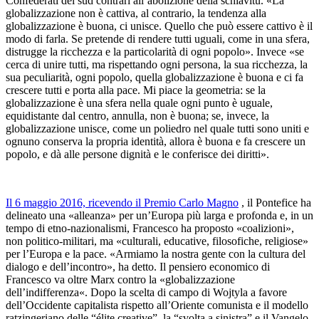
Confederati del sud contrari all’abolizione della schiavitù. «La
globalizzazione non è cattiva, al contrario, la tendenza alla
globalizzazione è buona, ci unisce. Quello che può essere cattivo è il
modo di farla. Se pretende di rendere tutti uguali, come in una sfera,
distrugge la ricchezza e la particolarità di ogni popolo». Invece «se
cerca di unire tutti, ma rispettando ogni persona, la sua ricchezza, la
sua peculiarità, ogni popolo, quella globalizzazione è buona e ci fa
crescere tutti e porta alla pace. Mi piace la geometria: se la
globalizzazione è una sfera nella quale ogni punto è uguale,
equidistante dal centro, annulla, non è buona; se, invece, la
globalizzazione unisce, come un poliedro nel quale tutti sono uniti e
ognuno conserva la propria identità, allora è buona e fa crescere un
popolo, e dà alle persone dignità e le conferisce dei diritti».
Il 6 maggio 2016, ricevendo il Premio Carlo Magno
, il Pontefice ha
delineato una «alleanza» per un’Europa più larga e profonda e, in un
tempo di etno-nazionalismi, Francesco ha proposto «coalizioni»,
non politico-militari, ma «culturali, educative, filosofiche, religiose»
per l’Europa e la pace. «Armiamo la nostra gente con la cultura del
dialogo e dell’incontro», ha detto. Il pensiero economico di
Francesco va oltre Marx contro la «globalizzazione
dell’indifferenza«. Dopo la scelta di campo di Wojtyla a favore
dell’Occidente capitalista rispetto all’Oriente comunista e il modello
ratzingeriano delle “élite creative”, la “svolta a sinistra” e il Vangelo