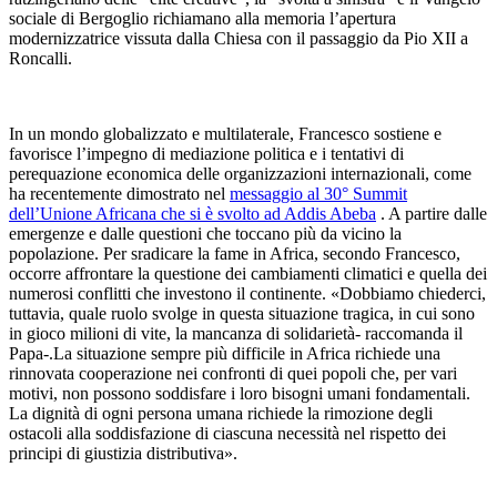
sociale di Bergoglio richiamano alla memoria l’apertura
modernizzatrice vissuta dalla Chiesa con il passaggio da Pio XII a
Roncalli.
In un mondo globalizzato e multilaterale, Francesco sostiene e
favorisce l’impegno di mediazione politica e i tentativi di
perequazione economica delle organizzazioni internazionali, come
ha recentemente dimostrato nel
messaggio al 30° Summit
dell’Unione Africana che si è svolto ad Addis Abeba
. A partire dalle
emergenze e dalle questioni che toccano più da vicino la
popolazione. Per sradicare la fame in Africa, secondo Francesco,
occorre affrontare la questione dei cambiamenti climatici e quella dei
numerosi conflitti che investono il continente. «Dobbiamo chiederci,
tuttavia, quale ruolo svolge in questa situazione tragica, in cui sono
in gioco milioni di vite, la mancanza di solidarietà- raccomanda il
Papa-.La situazione sempre più difficile in Africa richiede una
rinnovata cooperazione nei confronti di quei popoli che, per vari
motivi, non possono soddisfare i loro bisogni umani fondamentali.
La dignità di ogni persona umana richiede la rimozione degli
ostacoli alla soddisfazione di ciascuna necessità nel rispetto dei
principi di giustizia distributiva».