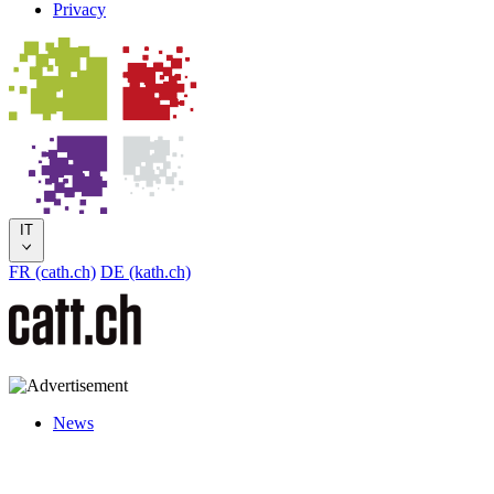
Privacy
IT
FR (cath.ch)
DE (kath.ch)
News