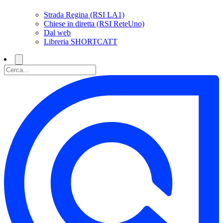
Strada Regina (RSI LA1)
Chiese in diretta (RSI ReteUno)
Dal web
Libreria SHORTCATT