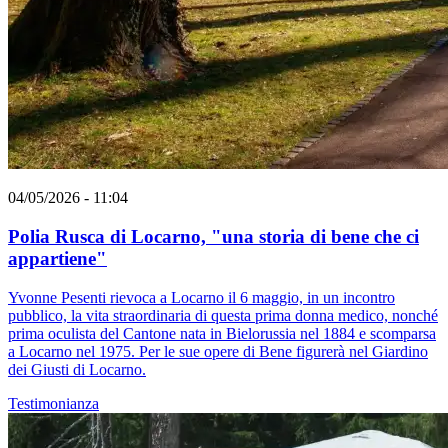
04/05/2026 - 11:04
Polia Rusca di Locarno, "una storia di bene che ci
appartiene"
Yvonne Pesenti rievoca a Locarno il 6 maggio, in un incontro
pubblico, la vita straordinaria di questa prima donna medico, nonché
prima oculista del Cantone nata in Bielorussia nel 1884 e scomparsa
a Locarno nel 1975. Per le sue opere di Bene figurerà nel Giardino
dei Giusti di Locarno.
Testimonianza