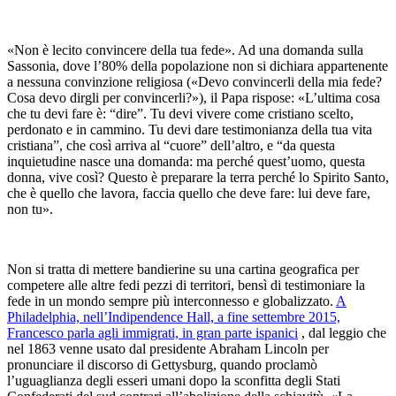
«Non è lecito convincere della tua fede». Ad una domanda sulla
Sassonia, dove l’80% della popolazione non si dichiara appartenente
a nessuna convinzione religiosa («Devo convincerli della mia fede?
Cosa devo dirgli per convincerli?»), il Papa rispose: «L’ultima cosa
che tu devi fare è: “dire”. Tu devi vivere come cristiano scelto,
perdonato e in cammino. Tu devi dare testimonianza della tua vita
cristiana”, che così arriva al “cuore” dell’altro, e “da questa
inquietudine nasce una domanda: ma perché quest’uomo, questa
donna, vive così? Questo è preparare la terra perché lo Spirito Santo,
che è quello che lavora, faccia quello che deve fare: lui deve fare,
non tu».
Non si tratta di mettere bandierine su una cartina geografica per
competere alle altre fedi pezzi di territori, bensì di testimoniare la
fede in un mondo sempre più interconnesso e globalizzato.
A
Philadelphia, nell’Indipendence Hall, a fine settembre 2015,
Francesco parla agli immigrati, in gran parte ispanici
, dal leggio che
nel 1863 venne usato dal presidente Abraham Lincoln per
pronunciare il discorso di Gettysburg, quando proclamò
l’uguaglianza degli esseri umani dopo la sconfitta degli Stati