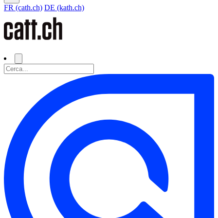
FR (cath.ch)
DE (kath.ch)