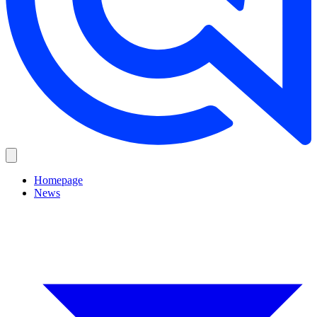
Homepage
News