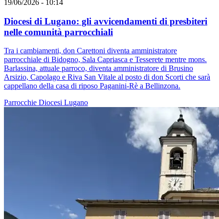
19/06/2026 - 10:14
Diocesi di Lugano: gli avvicendamenti di presbiteri
nelle comunità parrocchiali
Tra i cambiamenti, don Carettoni diventa amministratore
parrocchiale di Bidogno, Sala Capriasca e Tesserete mentre mons.
Barlassina, attuale parroco, diventa amministratore di Brusino
Arsizio, Capolago e Riva San Vitale al posto di don Scorti che sarà
cappellano della casa di riposo Paganini-Rè a Bellinzona.
Parrocchie
Diocesi Lugano