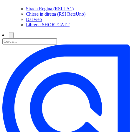
Strada Regina (RSI LA1)
Chiese in diretta (RSI ReteUno)
Dal web
Libreria SHORTCATT