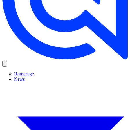
Homepage
News