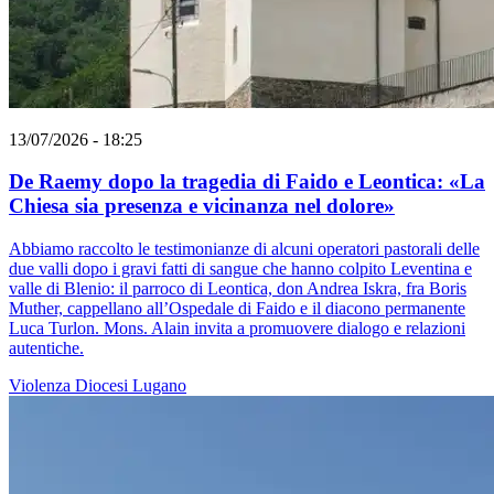
13/07/2026 - 18:25
De Raemy dopo la tragedia di Faido e Leontica: «La
Chiesa sia presenza e vicinanza nel dolore»
Abbiamo raccolto le testimonianze di alcuni operatori pastorali delle
due valli dopo i gravi fatti di sangue che hanno colpito Leventina e
valle di Blenio: il parroco di Leontica, don Andrea Iskra, fra Boris
Muther, cappellano all’Ospedale di Faido e il diacono permanente
Luca Turlon. Mons. Alain invita a promuovere dialogo e relazioni
autentiche.
Violenza
Diocesi Lugano