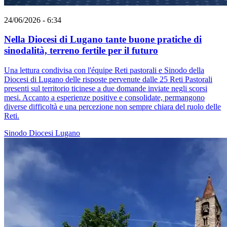
24/06/2026 - 6:34
Nella Diocesi di Lugano tante buone pratiche di
sinodalità, terreno fertile per il futuro
Una lettura condivisa con l'équipe Reti pastorali e Sinodo della
Diocesi di Lugano delle risposte pervenute dalle 25 Reti Pastorali
presenti sul territorio ticinese a due domande inviate negli scorsi
mesi. Accanto a esperienze positive e consolidate, permangono
diverse difficoltà e una percezione non sempre chiara del ruolo delle
Reti.
Sinodo
Diocesi Lugano