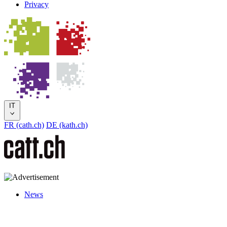
Privacy
IT
FR (cath.ch)
DE (kath.ch)
News