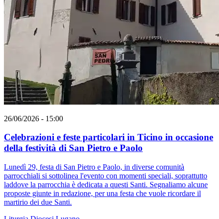
26/06/2026 - 15:00
Celebrazioni e feste particolari in Ticino in occasione
della festività di San Pietro e Paolo
Lunedì 29, festa di San Pietro e Paolo, in diverse comunità
parrocchiali si sottolinea l'evento con momenti speciali, soprattutto
laddove la parrocchia è dedicata a questi Santi. Segnaliamo alcune
proposte giunte in redazione, per una festa che vuole ricordare il
martirio dei due Santi.
Liturgia
Diocesi Lugano