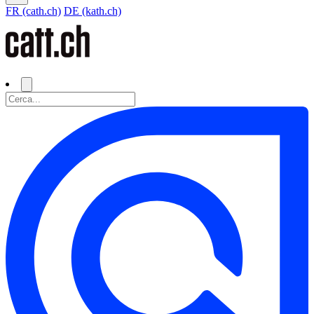
FR (cath.ch)
DE (kath.ch)