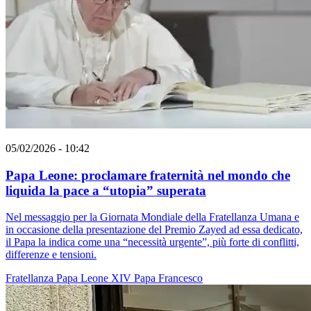
05/02/2026 - 10:42
Papa Leone: proclamare fraternità nel mondo che
liquida la pace a “utopia” superata
Nel messaggio per la Giornata Mondiale della Fratellanza Umana e
in occasione della presentazione del Premio Zayed ad essa dedicato,
il Papa la indica come una “necessità urgente”, più forte di conflitti,
differenze e tensioni.
Fratellanza
Papa Leone XIV
Papa Francesco