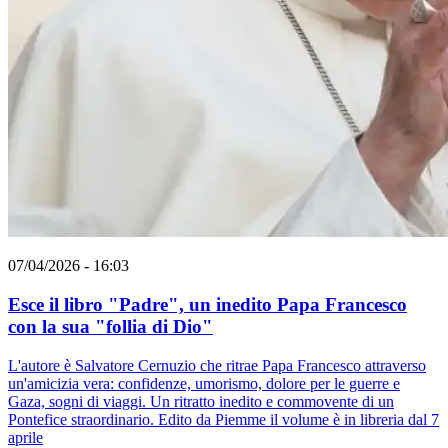
07/04/2026 - 16:03
Esce il libro "Padre", un inedito Papa Francesco
con la sua "follia di Dio"
L'autore è Salvatore Cernuzio che ritrae Papa Francesco attraverso
un'amicizia vera: confidenze, umorismo, dolore per le guerre e
Gaza, sogni di viaggi. Un ritratto inedito e commovente di un
Pontefice straordinario. Edito da Piemme il volume è in libreria dal 7
aprile