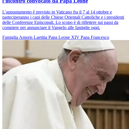
l’incontro convocato da Papa Leone
L'appuntamento è previsto in Vaticano fra il 7 al 14 ottobre e
parteciperanno i capi delle Chiese Orientali Cattoliche e i presidenti
delle Conferenze Episcopali. Lo scopo è di riflettere sui passi da
compiere per annunciare il Vangelo alle famiglie oggi.
Famiglia
Amoris Laetitia
Papa Leone XIV
Papa Francesco