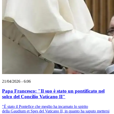
21/04/2026 - 6:06
Papa Francesco: "Il suo è stato un pontificato nel
solco del Concilio Vaticano II"
"È stato il Pontefice che meglio ha incarnato lo spirito
della Gaudium et Spes del Vaticano II, in quanto ha saputo mettersi