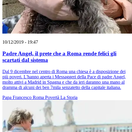
10/12/2019 - 19:47
Padre Angel, il prete che a Roma rende felici gli
scartati dal sistema
Dal 9 dicembre nel centro di Roma una chiesa è a disposizione dei
più poveri. L'hanno aperta i Messaggeri della Pace di padre Angel,
molto attivi a Madrid in Spagna e che da ieri daranno una mano al
dramma di alcuni dei ben 7mila senzatetto della capitale italiana.
Papa Francesco
Roma
Povertà
La Storia