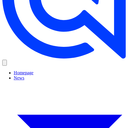
Homepage
News