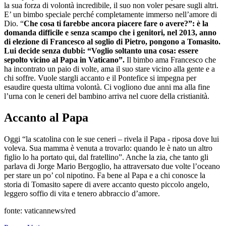
la sua forza di volontà incredibile, il suo non voler pesare sugli altri.
E’ un bimbo speciale perché completamente immerso nell’amore di
Dio. “
Che cosa ti farebbe ancora piacere fare o avere?”: è la
domanda difficile e senza scampo che i genitori, nel 2013, anno
di elezione di Francesco al soglio di Pietro, pongono a Tomasito.
Lui decide senza dubbi: “Voglio soltanto una cosa: essere
sepolto vicino al Papa in Vaticano”.
Il bimbo ama Francesco che
ha incontrato un paio di volte, ama il suo stare vicino alla gente e a
chi soffre. Vuole stargli accanto e il Pontefice si impegna per
esaudire questa ultima volontà. Ci vogliono due anni ma alla fine
l’urna con le ceneri del bambino arriva nel cuore della cristianità.
Accanto al Papa
Oggi “la scatolina con le sue ceneri – rivela il Papa - riposa dove lui
voleva. Sua mamma è venuta a trovarlo: quando le è nato un altro
figlio lo ha portato qui, dal fratellino”. Anche la zia, che tanto gli
parlava di Jorge Mario Bergoglio, ha attraversato due volte l’oceano
per stare un po’ col nipotino. Fa bene al Papa e a chi conosce la
storia di Tomasito sapere di avere accanto questo piccolo angelo,
leggero soffio di vita e tenero abbraccio d’amore.
fonte: vaticannews/red