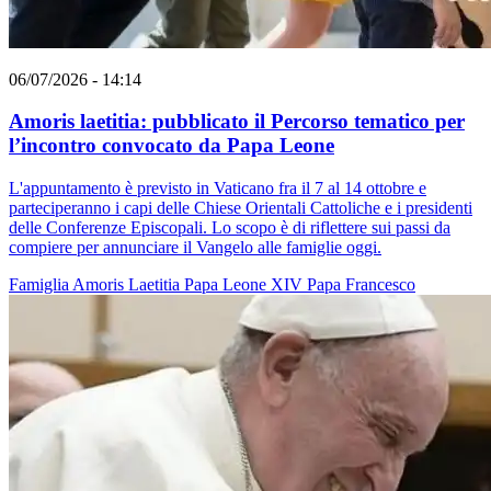
06/07/2026 - 14:14
Amoris laetitia: pubblicato il Percorso tematico per
l’incontro convocato da Papa Leone
L'appuntamento è previsto in Vaticano fra il 7 al 14 ottobre e
parteciperanno i capi delle Chiese Orientali Cattoliche e i presidenti
delle Conferenze Episcopali. Lo scopo è di riflettere sui passi da
compiere per annunciare il Vangelo alle famiglie oggi.
Famiglia
Amoris Laetitia
Papa Leone XIV
Papa Francesco