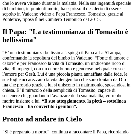
che lo aveva visitato durante la malattia. Nella sua ingenuità speciale
di bambino, in punto di morte, ha esprisso il desiderio di essere
sepolto in Vaticano vicino a Papa Francesco. Tomasito, grazie al
Pontefice, riposa lì nel Cimitero Teutonico dal 2015.
Il Papa: "La testimonianza di Tomasito è
bellissima"
“E’ una testimonianza bellissima”: spiega il Papa a La STampa,
confermando la sepoltura del bimbo in Vaticano. “Fonte di amore e
calore” è per Francesco la vita di Tomasito, un undicenne ricco di
vita, di impegni, con un cuore buono e generoso nel quale cresce
l’amore per Gesù. Lui è una piccola pianta annaffiata dalla fede, le
sue foglie accarezzano la vita dei genitori che sono lontani da Dio
ma che proprio grazie a lui si uniscono in matrimonio, sposandosi in
chiesa. E’ il miracolo della semplicità di Tomasito, capace di
sostenere chi, guardando l’avanzare della sua malattia, vorrebbe
morire insieme a lui.
“Il suo atteggiamento, la pietà – sottolinea
Francesco – ha convertito i genitori”.
Pronto ad andare in Cielo
“Si è preparato a morire”: continua a raccontare il Papa, ricordando