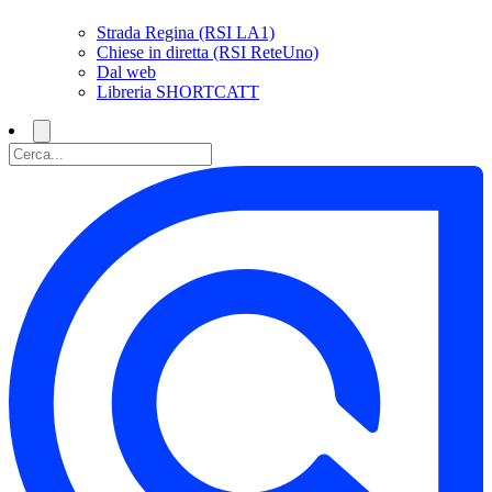
Strada Regina (RSI LA1)
Chiese in diretta (RSI ReteUno)
Dal web
Libreria SHORTCATT