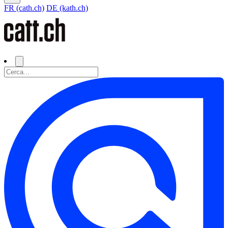
FR (cath.ch)
DE (kath.ch)