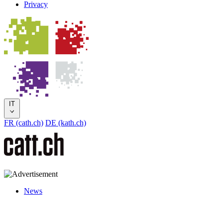
Privacy
IT
FR (cath.ch)
DE (kath.ch)
News