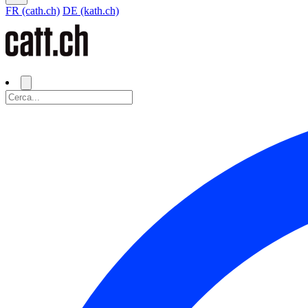
FR (cath.ch)
DE (kath.ch)