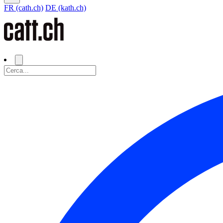
FR (cath.ch)
DE (kath.ch)