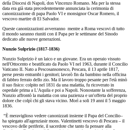
della Diocesi di Napoli, don Vincenzo Romano. Ma per la stessa
data era già stata precedentemente annunciata la cerimonia di
canonizzazione di papa Paolo VI e monsignor Oscar Romero, il
vescovo martire di El Salvador.
Queste canonizzazioni avverranno mentre a Roma vescovi di tutto
il mondo saranno riuniti con il Papa per le settimane del Sinodo
dedicato alle nuove generazioni.
Nunzio Sulprizio (1817-1836)
Nunzio Sulprizio è un laico e un giovane. Era un operaio vissuto
nell'Ottocento e beatificato da Paolo VI nel 1963, durante il Concilio
Vaticano II. Nato a Pescosansonesco, Pescara, il 13 aprile 1817,
perse presto entrambi i genitori; lavorò fin da bambino nella officina
di fabbro ferraio dello zio. Ma il lavoro troppo pesante per l'età minò
il suo fisico: colpito nel 1831 da una malattia, fu ricoverato in
ospedale prima a L'Aquila e poi a Napoli. Nonostante la sofferenza,
Nunzio affrontò la malattia con una pazienza e un'offerta del proprio
dolore che colpì chi gli stava vicino. Morì a soli 19 anni il 5 maggio
1836.
“È meraviglioso vedere canonizzati insieme il Papa del Concilio–
ha spiegato all'agenziasir mons. Valentinetti vescovo di Pescara – il
vescovo delle periferie, il sacerdote che tanto fa pensare alla