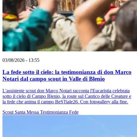
03/08/2026 - 13:55
La fede sotto il cielo: la testimonianza di don Marco
Notari dal campo scout in Valle di Blenio
L'assistente scout don Marco Notari racconta l'Eucaristia celebrata
sotto il cielo di Campo Blenio, la route sul Cantico delle Creature e
la fede che anima il campo BeSTiale26. Con fotogallery alla fine.
Scout
Santa Messa
Testimonianza
Fede