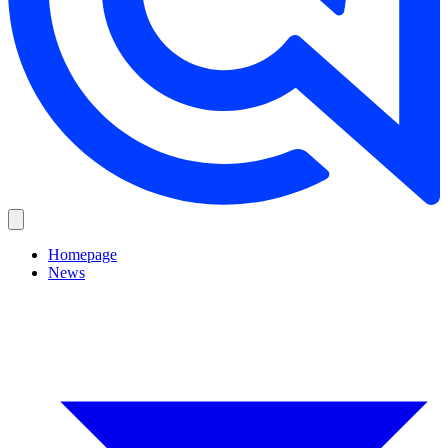
Homepage
News