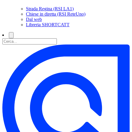
Strada Regina (RSI LA1)
Chiese in diretta (RSI ReteUno)
Dal web
Libreria SHORTCATT