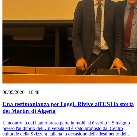
06/05/2026 - 16:48
Una testimonianza per l'oggi. Rivive all'USI la storia
dei Martiri di Algeria
L'incontro, a cui hanno preso parte in molti, si è svolto il 5 maggio
presso l'auditorio dell'Università ed è stato proposto dal Centro
culturale della Svizzera italiana in occasione dell'allestimento della