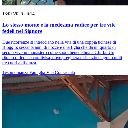
13/07/2026 - 6:14
Lo stesso monte e la medesima radice per tre vite
fedeli nel Signore
Due ricorrenze si intrecciano nella vita di una coppia ticinese di
Bioggio: sessanta anni di nozze e una figlia che da un quarto di
secolo vive in monastero come suora benedettina a Ghiffa. Un
ritratto di fedeltà condivisa, dove preghiera e silenzio tengono uniti
tre cuori a distanza.
Testimonianza
Famiglia
Vita Consacrata