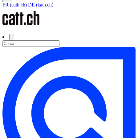
FR (cath.ch)
DE (kath.ch)