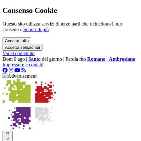
Consenso Cookie
Questo sito utilizza servizi di terze parti che richiedono il tuo
consenso.
Scopri di più
Accetta tutto
Accetta selezionati
Vai al contenuto
Dom 9 ago
|
Santo
del giorno
|
Parola rito
Romano
|
Ambrosiano
Impressum e contatti
|
IT