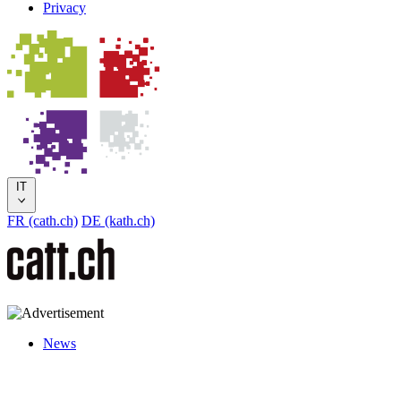
Privacy
IT
FR (cath.ch)
DE (kath.ch)
News