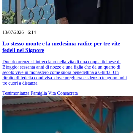
13/07/2026 - 6:14
Lo stesso monte e la medesima radice per tre vite
fedeli nel Signore
Due ricorrenze si intrecciano nella vita di una coppia ticinese di
Bioggio: sessanta anni di nozze e una figlia che da un quarto di
secolo vive in monastero come suora benedettina a Ghiffa. Un
ritratto di fedeltà condivisa, dove preghiera e silenzio tengono uniti
tre cuori a distanza.
Testimonianza
Famiglia
Vita Consacrata