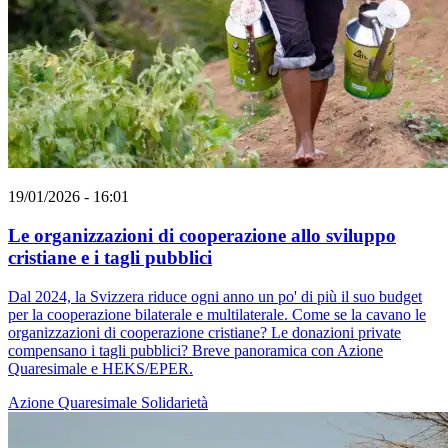
19/01/2026 - 16:01
Le organizzazioni di cooperazione allo sviluppo
cristiane e i tagli pubblici
Dal 2024, la Svizzera riduce ogni anno un po' di più il suo budget
per la cooperazione bilaterale e multilaterale. Come se la cavano le
organizzazioni di cooperazione cristiane? Le donazioni private
compensano i tagli pubblici? Breve panoramica con Azione
Quaresimale e HEKS/EPER.
Azione Quaresimale
Solidarietà