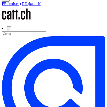
FR (cath.ch)
DE (kath.ch)