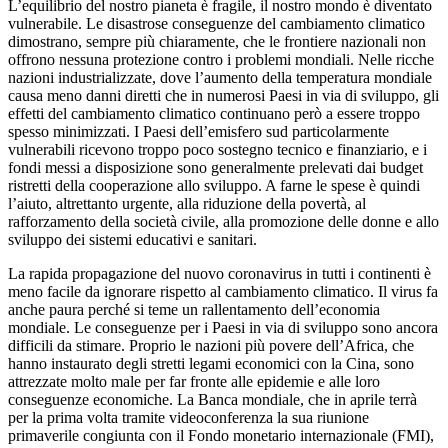
L’equilibrio del nostro pianeta è fragile, il nostro mondo è diventato
vulnerabile. Le disastrose conseguenze del cambiamento climatico
dimostrano, sempre più chiaramente, che le frontiere nazionali non
offrono nessuna protezione contro i problemi mondiali. Nelle ricche
nazioni industrializzate, dove l’aumento della temperatura mondiale
causa meno danni diretti che in numerosi Paesi in via di sviluppo, gli
effetti del cambiamento climatico continuano però a essere troppo
spesso minimizzati. I Paesi dell’emisfero sud particolarmente
vulnerabili ricevono troppo poco sostegno tecnico e finanziario, e i
fondi messi a disposizione sono generalmente prelevati dai budget
ristretti della cooperazione allo sviluppo. A farne le spese è quindi
l’aiuto, altrettanto urgente, alla riduzione della povertà, al
rafforzamento della società civile, alla promozione delle donne e allo
sviluppo dei sistemi educativi e sanitari.
La rapida propagazione del nuovo coronavirus in tutti i continenti è
meno facile da ignorare rispetto al cambiamento climatico. Il virus fa
anche paura perché si teme un rallentamento dell’economia
mondiale. Le conseguenze per i Paesi in via di sviluppo sono ancora
difficili da stimare. Proprio le nazioni più povere dell’Africa, che
hanno instaurato degli stretti legami economici con la Cina, sono
attrezzate molto male per far fronte alle epidemie e alle loro
conseguenze economiche. La Banca mondiale, che in aprile terrà
per la prima volta tramite videoconferenza la sua riunione
primaverile congiunta con il Fondo monetario internazionale (FMI),