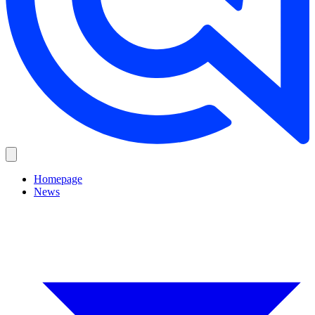
Homepage
News