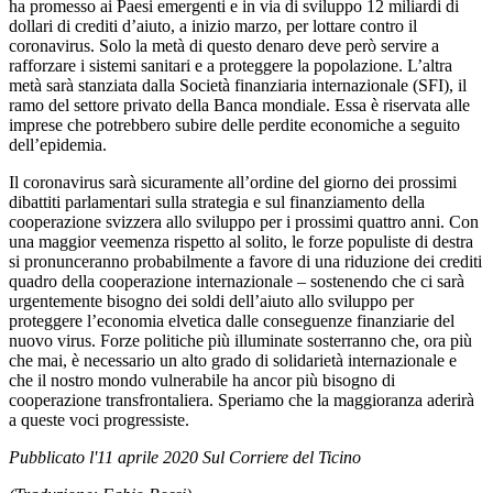
ha promesso ai Paesi emergenti e in via di sviluppo 12 miliardi di
dollari di crediti d’aiuto, a inizio marzo, per lottare contro il
coronavirus. Solo la metà di questo denaro deve però servire a
rafforzare i sistemi sanitari e a proteggere la popolazione. L’altra
metà sarà stanziata dalla Società finanziaria internazionale (SFI), il
ramo del settore privato della Banca mondiale. Essa è riservata alle
imprese che potrebbero subire delle perdite economiche a seguito
dell’epidemia.
Il coronavirus sarà sicuramente all’ordine del giorno dei prossimi
dibattiti parlamentari sulla strategia e sul finanziamento della
cooperazione svizzera allo sviluppo per i prossimi quattro anni. Con
una maggior veemenza rispetto al solito, le forze populiste di destra
si pronunceranno probabilmente a favore di una riduzione dei crediti
quadro della cooperazione internazionale – sostenendo che ci sarà
urgentemente bisogno dei soldi dell’aiuto allo sviluppo per
proteggere l’economia elvetica dalle conseguenze finanziarie del
nuovo virus. Forze politiche più illuminate sosterranno che, ora più
che mai, è necessario un alto grado di solidarietà internazionale e
che il nostro mondo vulnerabile ha ancor più bisogno di
cooperazione transfrontaliera. Speriamo che la maggioranza aderirà
a queste voci progressiste.
Pubblicato l'11 aprile 2020
Sul Corriere del Ticino