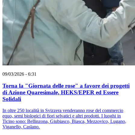
09/03/2026 - 6:31
Torna la "Giornata delle rose" a favore dei progetti
di Azione Quaresimale, HEKS/EPER ed Essere
Solidali
In oltre 250 località in Svizzera venderanno rose del commercio
equo, semi biologici di fiori selvatici e altri prodotti. I luoghi in
Ticino sono: Bellinzona, Giubiasco, Biasca, Mezzovico, Lugano,
Viganello, Caslano.