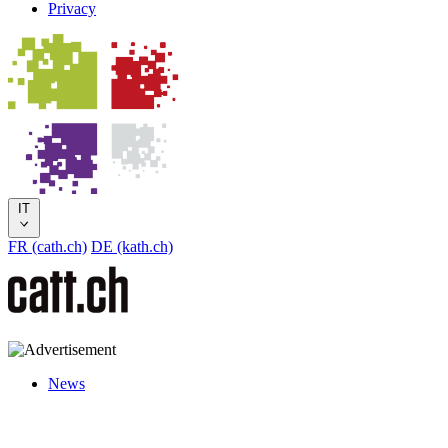
Privacy
IT
FR (cath.ch)
DE (kath.ch)
News