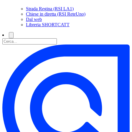
Strada Regina (RSI LA1)
Chiese in diretta (RSI ReteUno)
Dal web
Libreria SHORTCATT