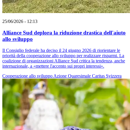
25/06/2026 - 12:13
Alliance Sud deplora la riduzione drastica dell'aiuto
allo sviluppo
Il Consiglio federale ha deciso il 24 giugno 2026 di riorientare le
priorità della cooperazione allo sviluppo per realizzare risparmi. La
coalizione di organizzazioni Alliance Sud critica la tendenza, anche
internazionale, a «mettere l'accento sui propri interessi».
Cooperazione allo sviluppo
Azione Quaresimale
Caritas Svizzera