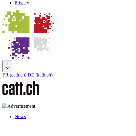
Privacy
IT
FR (cath.ch)
DE (kath.ch)
News