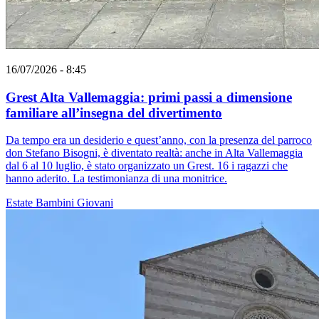
16/07/2026 - 8:45
Grest Alta Vallemaggia: primi passi a dimensione
familiare all’insegna del divertimento
Da tempo era un desiderio e quest’anno, con la presenza del parroco
don Stefano Bisogni, è diventato realtà: anche in Alta Vallemaggia
dal 6 al 10 luglio, è stato organizzato un Grest. 16 i ragazzi che
hanno aderito. La testimonianza di una monitrice.
Estate
Bambini
Giovani