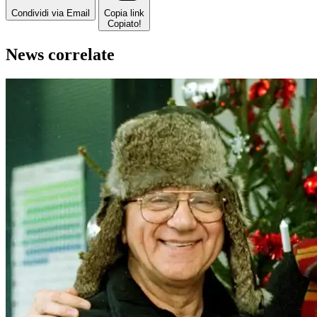
Condividi via Email
Copia link
Copiato!
News correlate