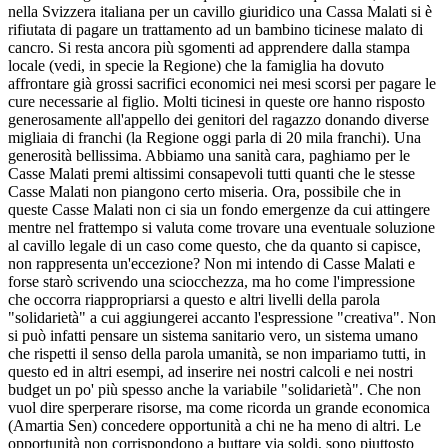
nella Svizzera italiana per un cavillo giuridico una Cassa Malati si è
rifiutata di pagare un trattamento ad un bambino ticinese malato di
cancro. Si resta ancora più sgomenti ad apprendere dalla stampa
locale (vedi, in specie la Regione) che la famiglia ha dovuto
affrontare già grossi sacrifici economici nei mesi scorsi per pagare le
cure necessarie al figlio. Molti ticinesi in queste ore hanno risposto
generosamente all'appello dei genitori del ragazzo donando diverse
migliaia di franchi (la Regione oggi parla di 20 mila franchi). Una
generosità bellissima. Abbiamo una sanità cara, paghiamo per le
Casse Malati premi altissimi consapevoli tutti quanti che le stesse
Casse Malati non piangono certo miseria. Ora, possibile che in
queste Casse Malati non ci sia un fondo emergenze da cui attingere
mentre nel frattempo si valuta come trovare una eventuale soluzione
al cavillo legale di un caso come questo, che da quanto si capisce,
non rappresenta un'eccezione? Non mi intendo di Casse Malati e
forse starò scrivendo una sciocchezza, ma ho come l'impressione
che occorra riappropriarsi a questo e altri livelli della parola
"solidarietà" a cui aggiungerei accanto l'espressione "creativa". Non
si può infatti pensare un sistema sanitario vero, un sistema umano
che rispetti il senso della parola umanità, se non impariamo tutti, in
questo ed in altri esempi, ad inserire nei nostri calcoli e nei nostri
budget un po' più spesso anche la variabile "solidarietà". Che non
vuol dire sperperare risorse, ma come ricorda un grande economica
(Amartia Sen) concedere opportunità a chi ne ha meno di altri. Le
opportunità non corrispondono a buttare via soldi, sono piuttosto