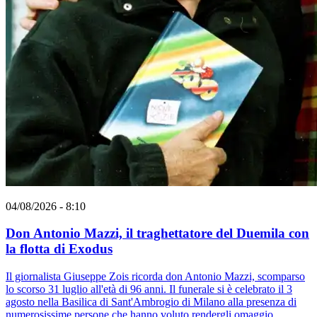
04/08/2026 - 8:10
Don Antonio Mazzi, il traghettatore del Duemila con
la flotta di Exodus
Il giornalista Giuseppe Zois ricorda don Antonio Mazzi, scomparso
lo scorso 31 luglio all'età di 96 anni. Il funerale si è celebrato il 3
agosto nella Basilica di Sant'Ambrogio di Milano alla presenza di
numerosissime persone che hanno voluto rendergli omaggio.