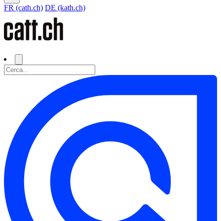
FR (cath.ch)
DE (kath.ch)