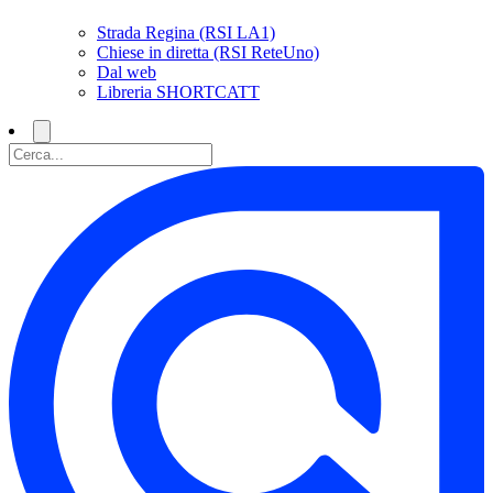
Strada Regina (RSI LA1)
Chiese in diretta (RSI ReteUno)
Dal web
Libreria SHORTCATT