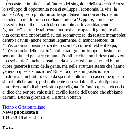
un'occasione in più data al futuro, del singolo e della società. Senza
lo sviluppo di opportunità non si sviluppa l'economia, la vita, la
società. A questo punto mi sorte spontanea una domanda: ma noi
occidentali nel futuro ci crediamo ancora? Oppure, non è che
l'essere diventati una società sempre più ad invecchiamento
"garantito", ci rende talmente timorosi e incapaci di guardare alla
vita come una opportunità su cui scommettere, da restare intrappolati
dentro i cavilli (anche fondati legalmente, ci mancherebbe), di
"un'economia consumistica dello scarto", come direbbe il Papa,
"un'economia dello scarto" i cui paradigmi purtroppo si insinuano
sempre più nel pensare comune. Possibile che non si riesca ad avere
una solidarietà anche "creativa" da auspicarsi non tanto nel buon
cuore generosissimo della gente, ma nelle strutture stesse che hanno
generato questa situazione? Riuscirà questa impostazione a
trasformarsi nel futuro? C'è da sperarlo, altrimenti casi come questo
si moltiplicheranno, probabilmente con variabili di vario tipo ma
tutte riconducibili al medesimo paradigma. In fondo questa vicenda
ci dice che per ora vale più il cavillo legale dell'uomo che abbiamo
davanti. Buona giornata di Cristina Vonzun
Ticino e Grigionitaliano
News pubblicata il:
18/07/2018 alle 13:45
Foto