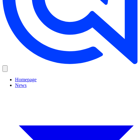
Homepage
News