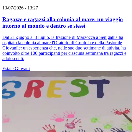
13/07/2026 - 13:27
Ragazze e ragazzi alla colonia al mare: un viaggio
intorno al mondo e dentro se stessi
Dal 21 giugno al 3 luglio, la frazione di Marzocca a Senigallia ha
ospitato la colonia al mare l'Oratorio di Gordola e della Pastorale
Giovanile: un'esperienza che, nelle sue due settimane di attività, ha
coinvolto oltre 100 partecipanti per ciascuna settimana tra ragazzi e
adolescenti.
Estate
Giovani