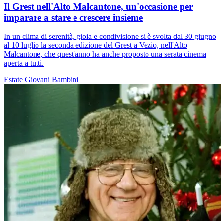
Il Grest nell'Alto Malcantone, un'occasione per
imparare a stare e crescere insieme
In un clima di serenità, gioia e condivisione si è svolta dal 30 giugno
al 10 luglio la seconda edizione del Grest a Vezio, nell'Alto
Malcantone, che quest'anno ha anche proposto una serata cinema
aperta a tutti.
Estate
Giovani
Bambini