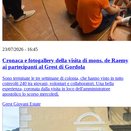
23/07/2026 - 16:45
Cronaca e fotogallery della visita di mons. de Raemy
ai partecipanti al Grest di Gordola
Sono terminate le tre settimane di colonia, che hanno visto in tutto
coinvolti 240 tra giovani, volontari e collaboratori. Una bella
esperienza, coronata dalla visita in loco dell'amministratore
apostolico lo scorso mercoledì.
Grest
Giovani
Estate