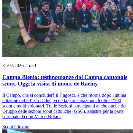
31/07/2026 - 5:20
Campo Blenio: testimonianze dal Campo cantonale
scout. Oggi la visita di mons. de Raemy
Il Campo, che si concluderà il 7 agosto, e che ritorna dopo l'ultima
edizione del 2013 a Dalpe, vede la partecipazione di oltre 1'500
scout e molti volontari. Tra le Sezioni partecipanti anche quelle del
Gruppo delle sezioni scout cattoliche (GSC), assistite per la parte
spirituale da don Marco Notari.
Scout
Giovani