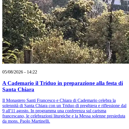
05/08/2026 - 14:22
A Cademario il Triduo in preparazione alla festa di
Santa Chiara
Il Monastero Santi Francesco e Chiara di Cademario celebra la
solennità di Santa Chiara con un Triduo di preghiera e riflessione dal
9 all'11 agosto. In programma una conferenza sul carisma
francescano, le celebrazioni liturgiche e la Messa solenne presieduta
da mons. Paolo Martinelli.