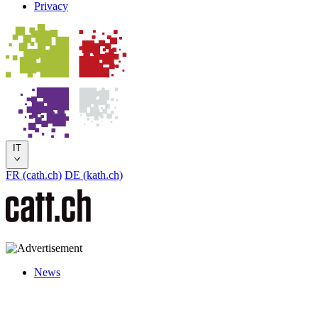
Privacy
IT
FR (cath.ch)
DE (kath.ch)
News