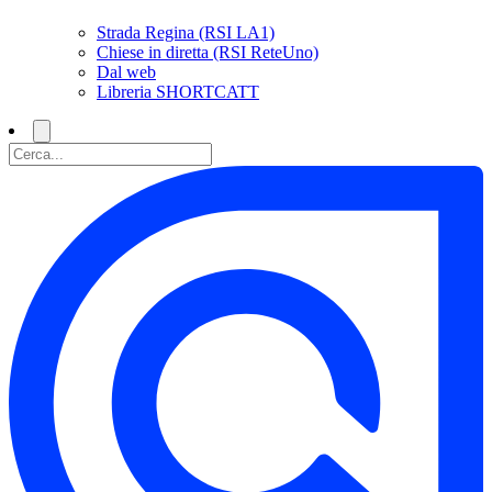
Strada Regina (RSI LA1)
Chiese in diretta (RSI ReteUno)
Dal web
Libreria SHORTCATT