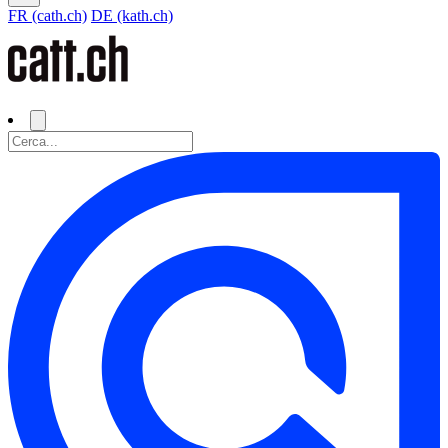
FR (cath.ch)
DE (kath.ch)