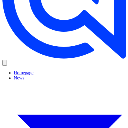
Homepage
News