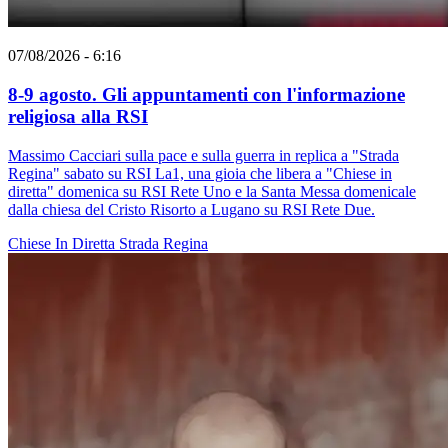
07/08/2026 - 6:16
8-9 agosto. Gli appuntamenti con l'informazione
religiosa alla RSI
Massimo Cacciari sulla pace e sulla guerra in replica a "Strada
Regina" sabato su RSI La1, una gioia che libera a "Chiese in
diretta" domenica su RSI Rete Uno e la Santa Messa domenicale
dalla chiesa del Cristo Risorto a Lugano su RSI Rete Due.
Chiese In Diretta
Strada Regina