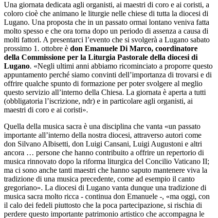
Una giornata dedicata agli organisti, ai maestri di coro e ai coristi, a
coloro cioè che animano le liturgie nelle chiese di tutta la diocesi di
Lugano. Una proposta che in un passato ormai lontano veniva fatta
molto spesso e che ora torna dopo un periodo di assenza a causa di
molti fattori. A presentarci l’evento che si svolgerà a Lugano sabato
prossimo 1. ottobre è
don Emanuele Di Marco, coordinatore
della Commissione per la Liturgia Pastorale della diocesi di
Lugano
. «Negli ultimi anni abbiamo ricominciato a proporre questo
appuntamento perché siamo convinti dell’importanza di trovarsi e di
offrire qualche spunto di formazione per poter svolgere al meglio
questo servizio all’interno della Chiesa. La giornata è aperta a tutti
(obbligatoria l’iscrizione, ndr) e in particolare agli organisti, ai
maestri di coro e ai coristi».
Quella della musica sacra è una disciplina che vanta «un passato
importante all’interno della nostra diocesi, attraverso autori come
don Silvano Albisetti, don Luigi Cansani, Luigi Augustoni e altri
ancora … persone che hanno contribuito a offrire un repertorio di
musica rinnovato dopo la riforma liturgica del Concilio Vaticano II;
ma ci sono anche tanti maestri che hanno saputo mantenere viva la
tradizione di una musica precedente, come ad esempio il canto
gregoriano». La diocesi di Lugano vanta dunque una tradizione di
musica sacra molto ricca - continua don Emanuele -, «ma oggi, con
il calo dei fedeli piuttosto che la poca partecipazione, si rischia di
perdere questo importante patrimonio artistico che accompagna le