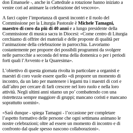
don Emanuele -, anche in Cattedrale a rotazione hanno iniziato a
venire cori ad animare la celebrazione del vescovo».
A farci capire l’importanza di questi incontri e il ruolo del
Commissione per la Liturgia Pastorale è
Michele Tamagni,
maestro di coro da più di 40 anni
e a lungo presidente della
Commissione di musica sacra in Diocesi: «Come centro di Liturgia
cerchiamo di offrire dei materiali e delle proposte di qualità per
l’animazione della celebrazione in parrocchia. Lavoriamo
costantemente per proporre dei possibili programmi da svolgere
nelle parrocchie a seconda del tema della domenica o per i periodi
forti quali l’Avvento e la Quaresima».
L’obiettivo di questa giornata rivolta in particolare a organisti e
maestri di coro vuole essere quello «di proporre un momento di
incontro, da un lato per mantenere i legami tra i maestri di cori e
dall’altro per cercare di farli crescere nel loro ruolo e nella loro
attività. Negli ultimi anni stiamo un po’ combattendo con una
ristrettezza sempre maggiore di gruppi; mancano coristi e mancano
soprattutto uomini».
«Sarà dunque - spiega Tamagni - l’occasione per completare
l’aspetto formativo delle persone che ogni settimana animano le
nostre celebrazioni; oltre ad essere un momento di incontro e di
confronto dal quale spesso nascono collaborazioni».