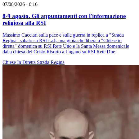
07/08/2026 - 6:16
8-9 agosto. Gli appuntamenti con l'informazione
religiosa alla RSI
Massimo Cacciari sulla pace e sulla guerra in replica a "Strada
Regina" sabato su RSI La1, una gioia che libera a "Chiese in
diretta" domenica su RSI Rete Uno e la Santa Messa domenicale
dalla chiesa del Cristo Risorto a Lugano su RSI Rete Due.
Chiese In Diretta
Strada Regina