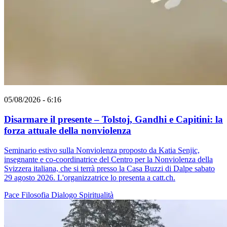
05/08/2026 - 6:16
Disarmare il presente – Tolstoj, Gandhi e Capitini: la
forza attuale della nonviolenza
Seminario estivo sulla Nonviolenza proposto da Katia Senjic,
insegnante e co-coordinatrice del Centro per la Nonviolenza della
Svizzera italiana, che si terrà presso la Casa Buzzi di Dalpe sabato
29 agosto 2026. L'organizzatrice lo presenta a catt.ch.
Pace
Filosofia
Dialogo
Spiritualità