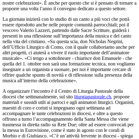
nostre celebrazioni». È anche per questo che si è pensato di tornare a
proporre una volta l’anno il convegno dedicato a questo settore.
La giornata inizierà con lo studio di un canto a più voci che potrà
essere riprodotto anche nelle proprie comunità parrocchiali; poi il
vescovo Valerio Lazzeri, partendo dalle Sacre Scritture, guiderà i
presenti in una riflessione sull’importanza della musica e del canto
nella vita del cristiano. «Su questa scia, don Nicholas Negrini,
dell’Ufficio Liturgico di Como, con il quale collaboriamo anche per
altri progetti, ci aiuterà a vivere il ruolo importante dell’animatore
musicale». «Ci tengo a sottolineare - chiarisce don Emanuele - che
quella del 1. ottobre non sarà una formazione tecnica, non vogliamo
insegnare a un organista a suonare, per noi è importante cercare di
offrire qualche spunto di novità e di riflessione sulla presenza della
musica all’interno della celebrazione».
A organizzare l’incontro è il Centro di Liturgia Pastorale della
diocesi che settimanalmente, sul sito
liturgiapastorale.ch
, propone
materiali e sussidi utili ai parroci e agli animatori liturgici. Organisti,
maestri di coro e coristi si impegnano ogni settimana ad
accompagnare le tante celebrazioni in diocesi, e oltre a questo
offrono a turno l’accompagnamento della Santa Messa che viene
trasmessa in diretta radio su Rete Due; oltre ad essere convocati per
la messa in Eurovisione, come è stato in agosto con le corali di
Morbio e di Giubiasco. «C’è un’attività fervente in diocesi - spiega