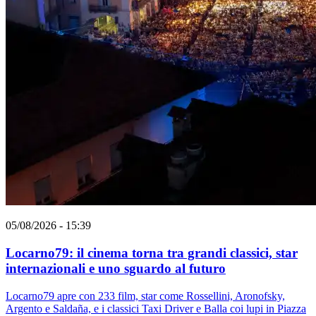
05/08/2026 - 15:39
Locarno79: il cinema torna tra grandi classici, star
internazionali e uno sguardo al futuro
Locarno79 apre con 233 film, star come Rossellini, Aronofsky,
Argento e Saldaña, e i classici Taxi Driver e Balla coi lupi in Piazza