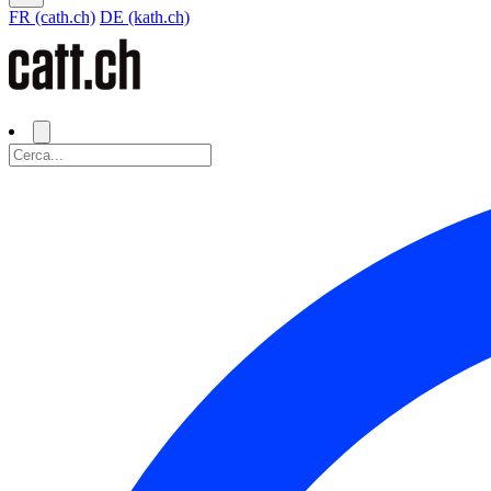
FR (cath.ch)
DE (kath.ch)