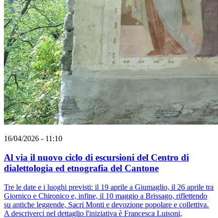
16/04/2026 - 11:10
Al via il nuovo ciclo di escursioni del Centro di
dialettologia ed etnografia del Cantone
Tre le date e i luoghi previsti: il 19 aprile a Giumaglio, il 26 aprile tra
Giornico e Chironico e, infine, il 10 maggio a Brissago, riflettendo
su antiche leggende, Sacri Monti e devozione popolare e collettiva.
A descriverci nel dettaglio l'iniziativa è Francesca Luisoni,