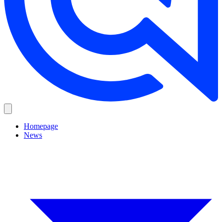
Homepage
News