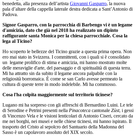
benedetta, alla presenza dell’artista
Giovanni Gasparro
, la nuova
pala d’altare della cappella laterale destra dedicata a Sant’Antonio di
Padova.
Signor Gasparro, con la parrocchia di Barbengo vi è un legame
d'amicizia, dato che già nel 2018 ha realizzato un dipinto
raffigurante santa Monica per la chiesa parrocchiale. Cosa la
lega al Ticino?
Ho scoperto le bellezze del Ticino grazie a questa prima opera. Non
ero mai stato in Svizzera. I committenti, con i quali si è consolidato
un legame prolifico di stima e amicizia, mi hanno mostrato molte
delle meraviglie d'arte, del paesaggio e di spiritualità di questa terra.
Mi ha attratto sin da subito il legame ancora palpabile con la
religiosità borromaica. È come se san Carlo avesse permeato la
cultura di queste terre in modo indelebile. Mi ha commosso.
Cosa l'ha colpita maggiormente sul territorio ticinese?
Lugano mi ha sorpreso con gli affreschi di Bernardino Luini. Le tele
di Serodine e Petrini presenti nella
Pinacoteca
cantonale
Züst
, i gessi
di Vincenzo Vela e le visioni lenticolari di Antonio Ciseri, cercato da
me nei borghi, nei musei e nelle chiese ticinesi, mi hanno ispirato. Il
trasporto del Cristo al sepolcro del Santuario della Madonna del
Sasso è un capolavoro assoluto del XIX secolo.