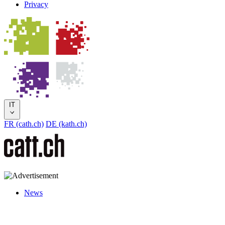
Privacy
IT
FR (cath.ch)
DE (kath.ch)
News