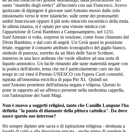
santo "martello degli eretici" all'incontro con san Francesco. Avevo
ipotizzato di dipingere il giovane sant'Antonio mosso dallo zelo
missionario verso le terre islamiche, sulle orme dei protomartiri
umbri francescani oppure il più noto miracolo eucaristico della mula.
In ultima istanza, si è optato per una visione mistica con
l'apparizione di Gesù Bambino a Camposampiero, nel 1231.
Sant'Antonio si volta, sorpreso in orazione, come fosse chiamato dal
Divin Bambino, e dal coro di angeli. Un Gesù quasi in posizione
fetale, reggente il consueto attributo iconografico del giglio bianco,
simbolo di purezza, sorretto da un libro delle Sacre Scritture,
immerso in una luce ambrata che vuole alludere ad una sorta di
liquido amniotico. Un facile rimando alle tante maternità negate con
la pratica dell'aborto, tema che mi è particolarmente caro sin dai
tempi in cui vinsi il Premio UNESCO con l'opera
Casti connubii
,
ispirata all'omonima enciclica di papa Pio XI. Quindi un
sant'Antonio protettore dell'infanzia negata e vilipesa. Questo lo
pone in rapporto ad un affresco presente nella medesima cappella,
con l'adorazione dei Santi Magi.
Non è nuovo a soggetti religiosi, tanto che Camillo Langone l'ha
definita "la punta di diamante della pittura cattolica". Da dove
nasce questo suo interesse?
Ho sempre dipinto arte sacra o di ispirazione religiosa - destinata a
luoghi di culto e alla devozione privata - anche prima di vendere le