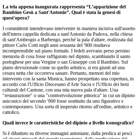
La tela appena inaugurata rappresenta “L’apparizione del
Bambino Gesù a Sant'Antonio”. Qual è stata la genesi di
quest'opera?
I committenti intendevano intervenire in maniera incisiva sull'assetto
dell'intera cappella dedicata a sant'Antonio da Padova, nella chiesa
di sant'Ambrogio a Barbengo, perché la pala d'altare, realizzata dal
pittore Carlo Cotti negli anni sessanta del '900 risultava
incomprensibile sul piano formale. I fedeli avevano perso persino
memoria di cosa fosse raffigurato nel dipinto, scambiando il santo
portoghese per una Vergine o san Giuseppe con il Bambino. Sul
piano devozionale come su quello artistico, si era giunti ad una
cesura netta che occorreva sanare. Pertanto, memori del mio
intervento con la santa Monica, hanno prospettato una copertura, in
accordo con l'Ufficio Diocesano d'Arte Sacra e l'Ufficio dei beni
culturali del Cantone, con una mia nuova pala d'altare. Una
"restaurazione" o una "controrivoluzione pittorica" in cui un dipinto
aniconico del secondo '900 fosse sostituito da uno figurativo e
contemporaneo. Una sorta di insperato ritorno all'ordine, artistico e
cattolico.
Quali invece le caratteristiche del dipinto a livello iconografico?
Si è dibattuto su diverse immagini antoniane, dalla predica ai pesci
ad alcuni miracoli del grande taumaturgo, dalla predicazione del