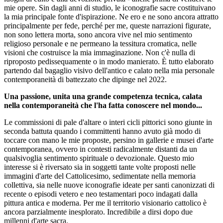
mie opere. Sin dagli anni di studio, le iconografie sacre costituivano
la mia principale fonte d'ispirazione. Ne ero e ne sono ancora attratto
principalmente per fede, perché per me, queste narrazioni figurate,
non sono lettera morta, sono ancora vive nel mio sentimento
religioso personale e ne permeano la tessitura cromatica, nelle
visioni che costruisce la mia immaginazione. Non c'è nulla di
riproposto pedissequamente o in modo manierato. È tutto elaborato
partendo dal bagaglio visivo dell'antico e calato nella mia personale
contemporaneità di battezzato che dipinge nel 2022.
Una passione, unita una grande competenza tecnica, calata
nella contemporaneità che l'ha fatta conoscere nel mondo...
Le commissioni di pale d'altare o interi cicli pittorici sono giunte in
seconda battuta quando i committenti hanno avuto già modo di
toccare con mano le mie proposte, persino in gallerie e musei d'arte
contemporanea, ovvero in contesti radicalmente distanti da un
qualsivoglia sentimento spirituale o devozionale. Questo mio
interesse si è riversato sia in soggetti tante volte proposti nelle
immagini d'arte del Cattolicesimo, sedimentate nella memoria
collettiva, sia nelle nuove iconografie ideate per santi canonizzati di
recente o episodi vetero e neo testamentari poco indagati dalla
pittura antica e moderna. Per me il territorio visionario cattolico è
ancora parzialmente inesplorato. Incredibile a dirsi dopo due
millenni d'arte sacra.