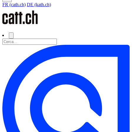
FR (cath.ch)
DE (kath.ch)