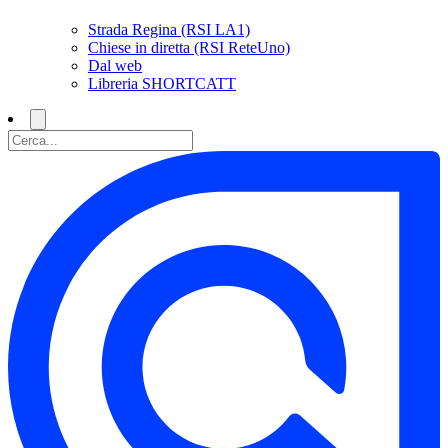
Strada Regina (RSI LA1)
Chiese in diretta (RSI ReteUno)
Dal web
Libreria SHORTCATT