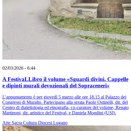
02/03/2026 - 6:44
A FestivaLLibro il volume «Sguardi divini. Cappelle
e dipinti murali devozionali del Sopraceneri»
L'appuntamento è per giovedì 5 marzo alle ore 18.15 al Palazzo dei
Congressi di Muralto. Partecipano alla serata Paolo Ostinelli, dir. del
Centro di dialettologia ed etnografia, co-curatore del volume, Renato
Martinoni, dir. artistico del Festival, e Daniela Mondini (USI).
Arte Sacra
Cultura
Diocesi Lugano