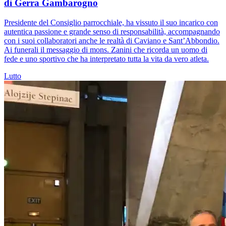
di Gerra Gambarogno
Presidente del Consiglio parrocchiale, ha vissuto il suo incarico con
autentica passione e grande senso di responsabilità, accompagnando
con i suoi collaboratori anche le realtà di Caviano e Sant’Abbondio.
Ai funerali il messaggio di mons. Zanini che ricorda un uomo di
fede e uno sportivo che ha interpretato tutta la vita da vero atleta.
Lutto