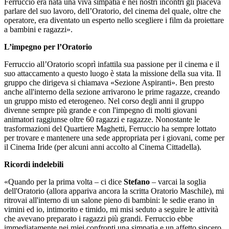
Ferruccio era nata una viva simpatia e nei nostri incontri gli piaceva
parlare del suo lavoro, dell’Oratorio, del cinema del quale, oltre che
operatore, era diventato un esperto nello scegliere i film da proiettare
a bambini e ragazzi».
L’impegno per l’Oratorio
Ferruccio all’Oratorio scoprì infattila sua passione per il cinema e il
suo attaccamento a questo luogo è stata la missione della sua vita. Il
gruppo che dirigeva si chiamava «Sezione Aspiranti». Ben presto
anche all'interno della sezione arrivarono le prime ragazze, creando
un gruppo misto ed eterogeneo. Nel corso degli anni il gruppo
divenne sempre più grande e con l'impegno di molti giovani
animatori raggiunse oltre 60 ragazzi e ragazze. Nonostante le
trasformazioni del Quartiere Maghetti, Ferruccio ha sempre lottato
per trovare e mantenere una sede appropriata per i giovani, come per
il Cinema Iride (per alcuni anni accolto al Cinema Cittadella).
Ricordi indelebili
«Quando per la prima volta – ci dice
Stefano
– varcai la soglia
dell'Oratorio (allora appariva ancora la scritta Oratorio Maschile), mi
ritrovai all'interno di un salone pieno di bambini: le sedie erano in
vimini ed io, intimorito e timido, mi misi seduto a seguire le attività
che avevano preparato i ragazzi più grandi. Ferruccio ebbe
immediatamente nei miei confronti una simpatia e un affetto sincero.