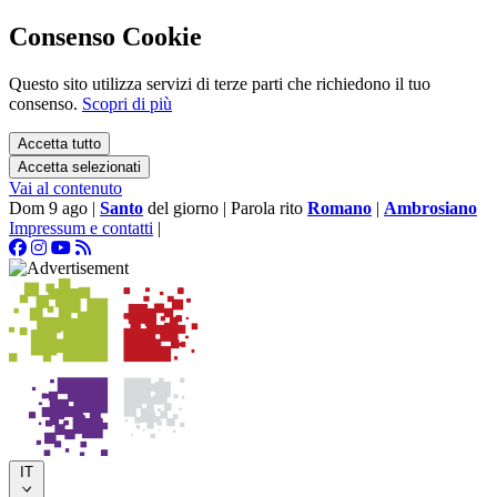
Consenso Cookie
Questo sito utilizza servizi di terze parti che richiedono il tuo
consenso.
Scopri di più
Accetta tutto
Accetta selezionati
Vai al contenuto
Dom 9 ago
|
Santo
del giorno
|
Parola rito
Romano
|
Ambrosiano
Impressum e contatti
|
IT