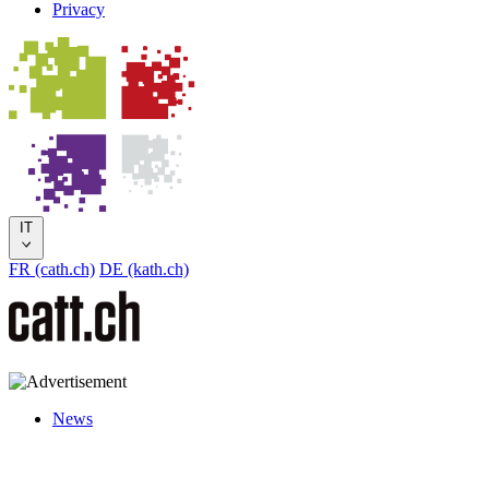
Privacy
IT
FR (cath.ch)
DE (kath.ch)
News