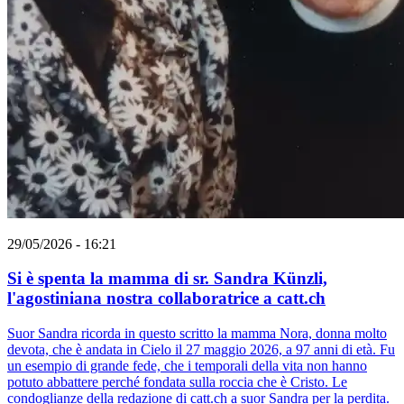
29/05/2026 - 16:21
Si è spenta la mamma di sr. Sandra Künzli,
l'agostiniana nostra collaboratrice a catt.ch
Suor Sandra ricorda in questo scritto la mamma Nora, donna molto
devota, che è andata in Cielo il 27 maggio 2026, a 97 anni di età. Fu
un esempio di grande fede, che i temporali della vita non hanno
potuto abbattere perché fondata sulla roccia che è Cristo. Le
condoglianze della redazione di catt.ch a suor Sandra per la perdita.