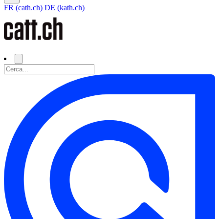
FR (cath.ch)
DE (kath.ch)