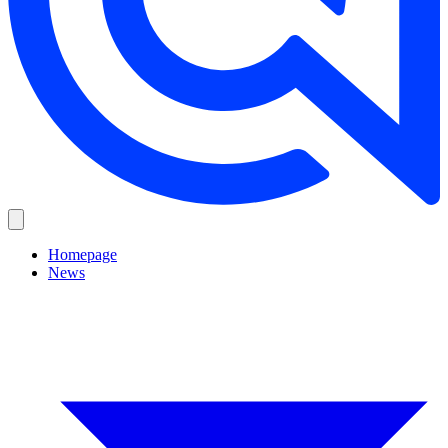
Homepage
News