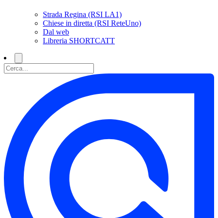
Strada Regina (RSI LA1)
Chiese in diretta (RSI ReteUno)
Dal web
Libreria SHORTCATT