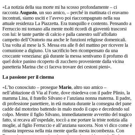
«La notizia della sua morte mi ha scosso profondamente – ci
racconta
Augusto
, un suo amico, – perché in mattinata ci eravamo
incontrati, siamo usciti e l’avevo poi riaccompagnato nella sua
attuale residenza La Piazzetta. Era tranquillo e contento. Pensando a
Ferruccio mi tornano alla mente molti ricordi di gioventù trascorsi
con lui: le tante partite di calcio e palla canestro sull’affollato
campetto dell’Oratorio ma anche le funzioni religiose domenicali.
Una volta al mese la S. Messa era alle 8 del mattino per ricevere la
comunione a digiuno. Un sacrificio ben ricompensato da una
croccante veneziana: già durante la messa sentivamo il profumo di
quel dolce panino ricoperto di zucchero proveniente dalla vicina
panetteria Marina che ci faceva trovare dei cestoni pieni».
La passione per il cinema
«L’ho conosciuto – prosegue
Mario
, altro suo amico –
nell’abitazione di Via al Forte, dove risiedeva con il padre Plinio, la
mamma Lina, il fratello Silvano e l’anziana nonna materna. Il padre,
di professione panettiere, in età matura durante la consegna del pane
cadde dal motorino battendo in malo modo il capo e decedendo sul
colpo. Mentre il figlio Silvano, immediatamente avvertito del tragico
fatto, si recava all’ospedale, toccò a me portare la triste notizia alla
moglie, al figlio Ferruccio e all’anziana suocera. Non vi dico come è
rimasta impressa nella mia mente quella mesta incombenza. Con