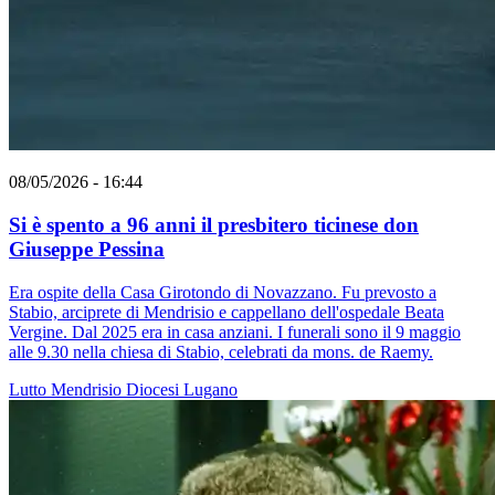
08/05/2026 - 16:44
Si è spento a 96 anni il presbitero ticinese don
Giuseppe Pessina
Era ospite della Casa Girotondo di Novazzano. Fu prevosto a
Stabio, arciprete di Mendrisio e cappellano dell'ospedale Beata
Vergine. Dal 2025 era in casa anziani. I funerali sono il 9 maggio
alle 9.30 nella chiesa di Stabio, celebrati da mons. de Raemy.
Lutto
Mendrisio
Diocesi Lugano