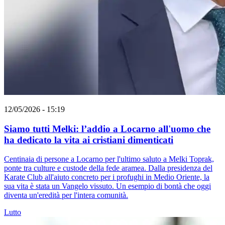
12/05/2026 - 15:19
Siamo tutti Melki: l’addio a Locarno all'uomo che
ha dedicato la vita ai cristiani dimenticati
Centinaia di persone a Locarno per l'ultimo saluto a Melki Toprak,
ponte tra culture e custode della fede aramea. Dalla presidenza del
Karate Club all'aiuto concreto per i profughi in Medio Oriente, la
sua vita è stata un Vangelo vissuto. Un esempio di bontà che oggi
diventa un'eredità per l'intera comunità.
Lutto