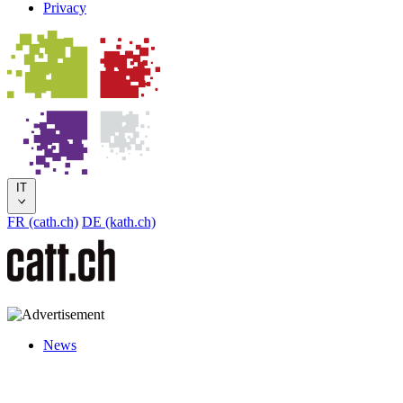
Privacy
IT
FR (cath.ch)
DE (kath.ch)
News