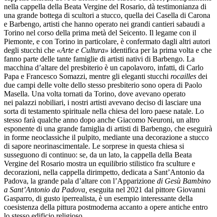
nella cappella della Beata Vergine del Rosario, dà testimonianza di
una grande bottega di scultori a stucco, quella dei Casella di Carona
e Barbengo, artisti che hanno operato nei grandi cantieri sabaudi a
Torino nel corso della prima metà del Seicento. Il legame con il
Piemonte, e con Torino in particolare, è confermato dagli altri autori
degli stucchi che
«Arte e Cultura»
identifica per la prima volta e che
fanno parte delle tante famiglie di artisti nativi di Barbengo. La
macchina d’altare del presbiterio è un capolavoro, infatti, di Carlo
Papa e Francesco Somazzi, mentre gli eleganti stucchi
rocailles
dei
due campi delle volte dello stesso presbiterio sono opera di Paolo
Masella. Una volta tornati da Torino, dove avevano operato
nei palazzi nobiliari, i nostri artisti avevano deciso di lasciare una
sorta di testamento spirituale nella chiesa del loro paese natale. Lo
stesso farà qualche anno dopo anche Giacomo Neuroni, un altro
esponente di una grande famiglia di artisti di Barbengo, che eseguirà
in forme neoclassiche il pulpito, mediante una decorazione a stucco
di sapore neorinascimentale. Le sorprese in questa chiesa si
susseguono di continuo: se, da un lato, la cappella della Beata
Vergine del Rosario mostra un equilibrio stilistico fra sculture e
decorazioni, nella cappella dirimpetto, dedicata a Sant’Antonio da
Padova, la grande pala d’altare con l’Apparizione
di Gesù Bambino
a Sant’Antonio da Padova,
eseguita nel 2021 dal pittore Giovanni
Gasparro, di gusto iperrealista, è un esempio interessante della
coesistenza della pittura postmoderna accanto a opere antiche entro
lo stesso edificio religioso.