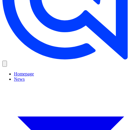
Homepage
News