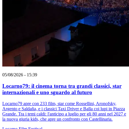
05/08/2026 - 15:39
Locarno79: il cinema torna tra grandi classici, star
internazionali e uno sguardo al futuro
Locarno79 apre con 233 film, star come Rossellini, Aronofsky,
Argento e Saldaña, e i classici Taxi Driver e Balla coi lupi in Piazza
Grande. Tra i temi caldi: l'anticipo a luglio per gli 80 anni nel 2027 e
la nuova giuria kids, che apre un confronto con Castellinaria.
Locarno
Film
Festival