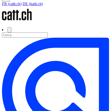
FR (cath.ch)
DE (kath.ch)