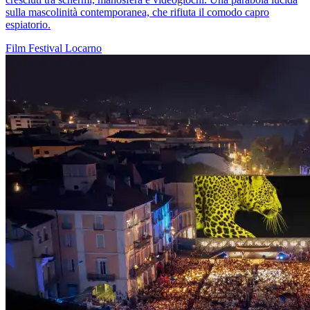
sulla mascolinità contemporanea, che rifiuta il comodo capro
espiatorio.
Film
Festival
Locarno