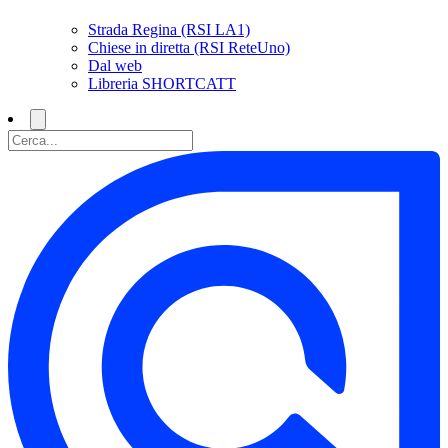
Strada Regina (RSI LA1)
Chiese in diretta (RSI ReteUno)
Dal web
Libreria SHORTCATT