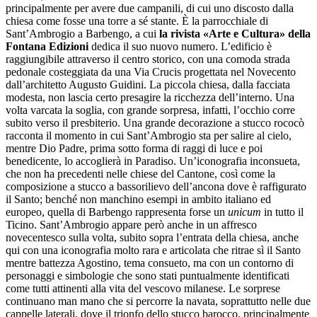
principalmente per avere due campanili, di cui uno discosto dalla
chiesa come fosse una torre a sé stante. È la parrocchiale di
Sant’Ambrogio a Barbengo, a cui
la rivista «Arte e Cultura» della
Fontana Edizioni
dedica il suo nuovo numero. L’edificio è
raggiungibile attraverso il centro storico, con una comoda strada
pedonale costeggiata da una Via Crucis progettata nel Novecento
dall’architetto Augusto Guidini. La piccola chiesa, dalla facciata
modesta, non lascia certo presagire la ricchezza dell’interno. Una
volta varcata la soglia, con grande sorpresa, infatti, l’occhio corre
subito verso il presbiterio. Una grande decorazione a stucco rococò
racconta il momento in cui Sant’Ambrogio sta per salire al cielo,
mentre Dio Padre, prima sotto forma di raggi di luce e poi
benedicente, lo accoglierà in Paradiso. Un’iconografia inconsueta,
che non ha precedenti nelle chiese del Cantone, così come la
composizione a stucco a bassorilievo dell’ancona dove è raffigurato
il Santo; benché non manchino esempi in ambito italiano ed
europeo, quella di Barbengo rappresenta forse un
unicum
in tutto il
Ticino. Sant’Ambrogio appare però anche in un affresco
novecentesco sulla volta, subito sopra l’entrata della chiesa, anche
qui con una iconografia molto rara e articolata che ritrae sì il Santo
mentre battezza Agostino, tema consueto, ma con un contorno di
personaggi e simbologie che sono stati puntualmente identificati
come tutti attinenti alla vita del vescovo milanese. Le sorprese
continuano man mano che si percorre la navata, soprattutto nelle due
cappelle laterali, dove il trionfo dello stucco barocco, principalmente