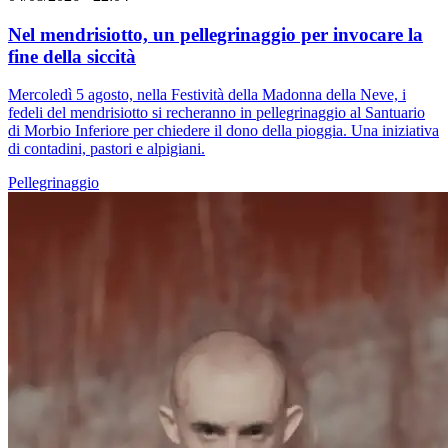
Nel mendrisiotto, un pellegrinaggio per invocare la
fine della siccità
Mercoledì 5 agosto, nella Festività della Madonna della Neve, i
fedeli del mendrisiotto si recheranno in pellegrinaggio al Santuario
di Morbio Inferiore per chiedere il dono della pioggia. Una iniziativa
di contadini, pastori e alpigiani.
Pellegrinaggio