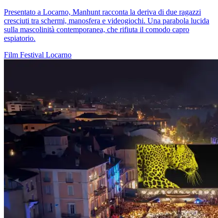
Presentato a Locarno, Manhunt racconta la deriva di due ragazzi
cresciuti tra schermi, manosfera e videogiochi. Una parabola lucida
sulla mascolinità contemporanea, che rifiuta il comodo capro
espiatorio.
Film
Festival
Locarno