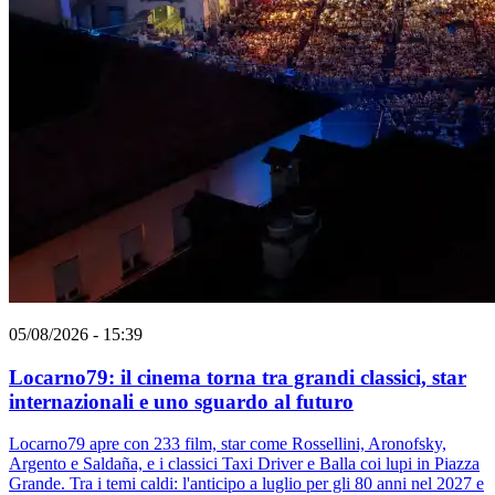
05/08/2026 - 15:39
Locarno79: il cinema torna tra grandi classici, star
internazionali e uno sguardo al futuro
Locarno79 apre con 233 film, star come Rossellini, Aronofsky,
Argento e Saldaña, e i classici Taxi Driver e Balla coi lupi in Piazza
Grande. Tra i temi caldi: l'anticipo a luglio per gli 80 anni nel 2027 e