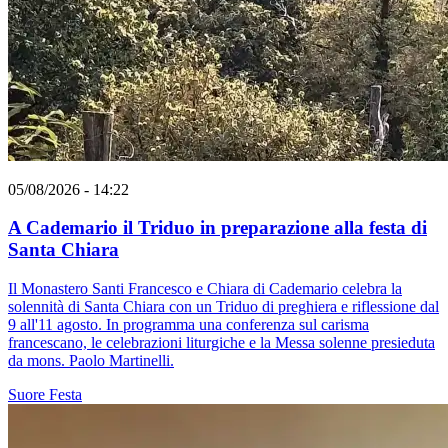
05/08/2026 - 14:22
A Cademario il Triduo in preparazione alla festa di
Santa Chiara
Il Monastero Santi Francesco e Chiara di Cademario celebra la
solennità di Santa Chiara con un Triduo di preghiera e riflessione dal
9 all'11 agosto. In programma una conferenza sul carisma
francescano, le celebrazioni liturgiche e la Messa solenne presieduta
da mons. Paolo Martinelli.
Suore
Festa