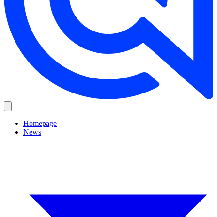
Homepage
News