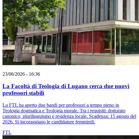
23/06/2026 - 16:36
La Facoltà di Teologia di Lugano cerca due nuovi
professori stabili
La FTL ha aperto due bandi per professori a tempo pieno in
Teologia dogmatica e Teologia morale. Tra i requisiti: dottorato
canonico, plurilinguismo e residenza locale. Scadenza: 15 agosto del
2026. Si incoraggiano le candidature femminili.
FTL