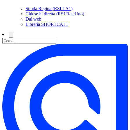
Strada Regina (RSI LA1)
Chiese in diretta (RSI ReteUno)
Dal web
Libreria SHORTCATT