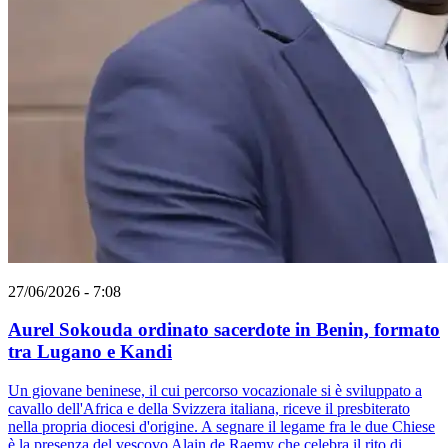
27/06/2026 - 7:08
Aurel Sokouda ordinato sacerdote in Benin, formato
tra Lugano e Kandi
Un giovane beninese, il cui percorso vocazionale si è sviluppato a
cavallo dell'Africa e della Svizzera italiana, riceve il presbiterato
nella propria diocesi d'origine. A segnare il legame fra le due Chiese
è la presenza del vescovo Alain de Raemy che celebra il rito di