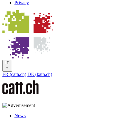
Privacy
IT
FR (cath.ch)
DE (kath.ch)
News