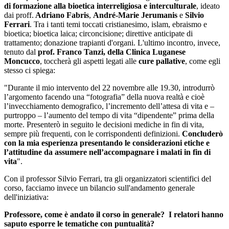
di formazione alla bioetica interreligiosa e interculturale
, ideato
dai proff.
Adriano Fabris
,
André-Marie Jerumanis
e
Silvio
Ferrari
. Tra i tanti temi toccati cristianesimo, islam, ebraismo e
bioetica; bioetica laica; circoncisione; direttive anticipate di
trattamento; donazione trapianti d'organi. L'ultimo incontro, invece,
tenuto dal
prof. Franco Tanzi, della Clinica Luganese
Moncucco
, toccherà gli aspetti legati alle
cure pallative
, come egli
stesso ci spiega:
"Durante il mio intervento del 22 novembre alle 19.30, introdurrò
l’argomento facendo una “fotografia” della nuova realtà e cioè
l’invecchiamento demografico, l’incremento dell’attesa di vita e –
purtroppo – l’aumento del tempo di vita “dipendente” prima della
morte. Presenterò in seguito le decisioni mediche in fin di vita,
sempre più frequenti, con le corrispondenti definizioni.
Concluderò
con la mia esperienza presentando le considerazioni etiche e
l’attitudine da assumere nell’accompagnare i malati in fin di
vita
".
Con il professor Silvio Ferrari, tra gli organizzatori scientifici del
corso, facciamo invece un bilancio sull'andamento generale
dell'iniziativa:
Professore, come è andato il corso in generale? I relatori hanno
saputo esporre le tematiche con puntualità?