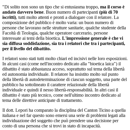
"Di solito non sono un tipo che si entusiasma troppo,
ma il corso è
andato davvero bene
. Buon numero di partecipanti
(più di 70
iscritti)
, tutti molto attenti e pronti a dialogare con il relatore. La
composizione del pubblico è molto varia: un buon numero di
persone che lavorano nelle strutture sanitarie, qualche studente della
Facoltà di Teologia, qualche operatore carcerario, persone
interessate ai temi della bioetica.
L'impressione generale è che vi
sia diffusa soddisfazione, sia tra i relatori che tra i partecipanti,
per il livello del dibattito.
I relatori sono stati tutti molto chiari ed incisivi nelle loro esposizioni.
In alcuni casi (come nell'incontro dedicato alla "bioetica laica") il
dibattito è stato abbastanza acceso, soprattutto sul tema della libertà
ed autonomia individuale. Il relatore ha insistito molto sul punto
della libertà di autodeterminazione di ciascun soggetto, una parte del
pubblico ha sottolineato il carattere relazionale della libertà
individuale e quindi il nesso libertà-responsabilità. In altri casi il
dibattito è stato più tecnico, come nell'ultimo incontro dedicato al
tema delle direttive anticipate di trattamento.
Il dott. Lepori ha comparato la disciplina del Canton Ticino a quella
italiana e nel far questo sono emersi una serie di problemi legati alla
individuazione del soggetto che può prendere una decisione per
conto di una persona che si trovi in stato di incapacità.