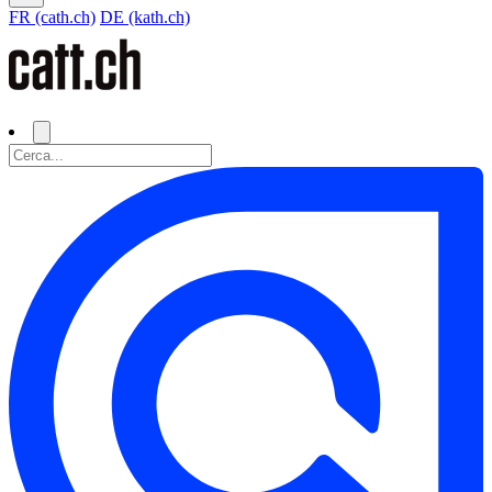
FR (cath.ch)
DE (kath.ch)