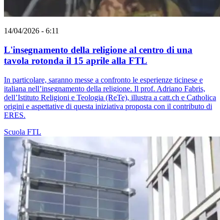
14/04/2026 - 6:11
L'insegnamento della religione al centro di una
tavola rotonda il 15 aprile alla FTL
In particolare, saranno messe a confronto le esperienze ticinese e
italiana nell’insegnamento della religione. Il prof. Adriano Fabris,
dell’Istituto Religioni e Teologia (ReTe), illustra a catt.ch e Catholica
origini e aspettative di questa iniziativa proposta con il contributo di
ERES.
Scuola
FTL