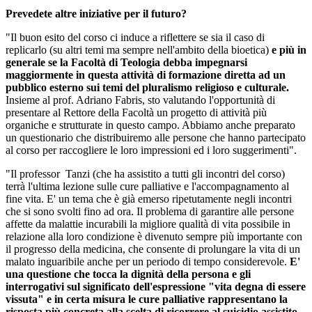
Prevedete altre iniziative per il futuro?
"Il buon esito del corso ci induce a riflettere se sia il caso di
replicarlo (su altri temi ma sempre nell'ambito della bioetica)
e più in
generale se la Facoltà di Teologia debba impegnarsi
maggiormente in questa attività di formazione diretta ad un
pubblico esterno
sui temi del pluralismo religioso e culturale.
Insieme al prof. Adriano Fabris, sto valutando l'opportunità di
presentare al Rettore della Facoltà un progetto di attività più
organiche e strutturate in questo campo. Abbiamo anche preparato
un questionario che distribuiremo alle persone che hanno partecipato
al corso per raccogliere le loro impressioni ed i loro suggerimenti".
"Il professor Tanzi (che ha assistito a tutti gli incontri del corso)
terrà l'ultima lezione sulle cure palliative e l'accompagnamento al
fine vita. E' un tema che è già emerso ripetutamente negli incontri
che si sono svolti fino ad ora. Il problema di garantire alle persone
affette da malattie incurabili la migliore qualità di vita possibile in
relazione alla loro condizione è divenuto sempre più importante con
il progresso della medicina, che consente di prolungare la vita di un
malato inguaribile anche per un periodo di tempo considerevole.
E'
una questione che tocca la dignità della persona e gli
interrogativi sul significato dell'espressione "vita degna di essere
vissuta" e in certa misura le cure palliative rappresentano la
risposta più concreta alla scelta di ricorrere al suicidio assistito.