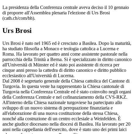
La presidenza della Conferenza centrale aveva deciso il 10 gennaio
di proporre all'Assemblea plenaria l'elezione di Urs Brosi
(cath.ch/com/bh).
Urs Brosi
Urs Brosi è nato nel 1965 ed è cresciuto a Basilea. Dopo la maturità,
ha studiato filosofia a Monaco e teologia cattolica a Lucerna e
Roma. Ha lavorato per quattro anni come assistente pastorale nella
parrocchia della Trinità a Berna. Si è specializzato in diritto canonico
all'Università di Münster ed è stato poi assistente di ricerca per
cinque anni presso la cattedra di diritto canonico e diritto pubblico
ecclesiastico all'Università di Lucerna.
Dal 2008 è segretario generale della Chiesa cattolica del Cantone di
Turgovia. In questa veste ha rappresentato la Chiesa cantonale di
Turgovia nella Conferenza Centrale ed è stato coinvolto negli organi
della Conferenza Centrale e nel cofinanziamento della CVS-RKZ.
All'interno della Chiesa nazionale turgoviese ha partecipato allo
sviluppo di un nuovo sistema di perequazione finanziaria e
all'elaborazione di una nuova costituzione della stessa Chiesa,
nonché alla costruzione di un centro ecclesiale a Weinfelden. È
anche giudice diocesano nella diocesi di Basilea. Ha lavorato per 20
anni nella cappellania dell'esercito, dove è stato uno dei primi laici