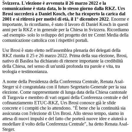
Svizzera. L'elezione è avvenuta il 26 marzo 2022 e la
comunicazione è stata data, lo lo stesso giorno dalla RKZ. Urs
Brosi succederà a Daniel Kosch, che ha ricoperto la carica dal
2001 e si ritirerà per motivi di età, il 1° dicembre 2022
. Enorme e
importante, lo ricordiamo, è stato il lavoro di Daniel Kosch in questi
anni per la RKZ e in generale per la Chiesa in Svizzera. Ricordiamo
-ad esempio- solo lo sviluppo del progetto dei tre Centri Media della
comunicazione cattolica con i rispettivi portali.
Usr Brosi è stato eletto nell'assemblea plenaria dei delegati della
RKZ riunita il 25 e 26 marzo 2022. Prima della sua elezione, Brosi,
nativo di Basilea ha dichiarato di ritenere importante la credibilità
della Chiesa, nel senso di un'unità profonda tra parole e vita, tra
teologia e testimonianza.
A nome della Presidenza della Conferenza Centrale, Renata Asal-
Steger si è congratulata con il futuro Segretario Generale per la sua
elezione. Come rappresentante di lunga data della Chiesa cantonale
di Turgovia e membro di vari organi della Conferenza centrale e del
cofinanziamento ETUC-RKZ, Urs Brosi conosce già le sfide
concrete e i compiti che lo attendono. "È bene che la continuità sia
assicurata con l'elezione di Urs Brosi. Allo stesso tempo, siamo in
attesa di nuovi impulsi e del fatto che porterà nuove idee e aiuterà a
modellare il volto della Conferenza Centrale", ha detto Renata Asal-
Steger.