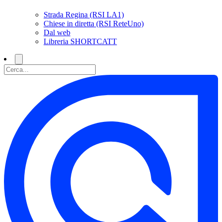
Strada Regina (RSI LA1)
Chiese in diretta (RSI ReteUno)
Dal web
Libreria SHORTCATT