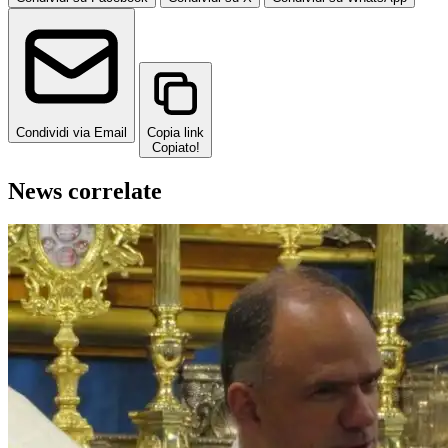
Condividi via Email
Copia link
Copiato!
News correlate