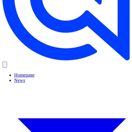
Homepage
News