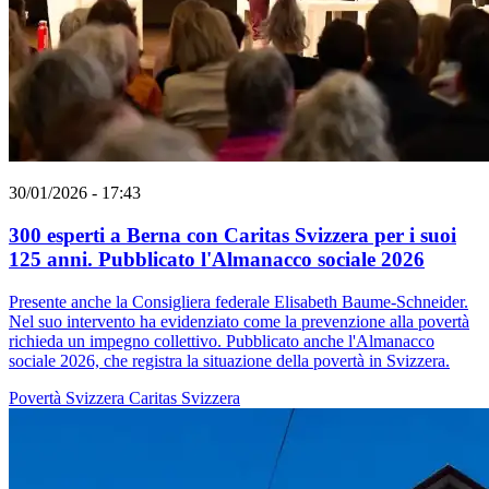
30/01/2026 - 17:43
300 esperti a Berna con Caritas Svizzera per i suoi
125 anni. Pubblicato l'Almanacco sociale 2026
Presente anche la Consigliera federale Elisabeth Baume-Schneider.
Nel suo intervento ha evidenziato come la prevenzione alla povertà
richieda un impegno collettivo. Pubblicato anche l'Almanacco
sociale 2026, che registra la situazione della povertà in Svizzera.
Povertà
Svizzera
Caritas Svizzera