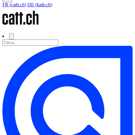
FR (cath.ch)
DE (kath.ch)