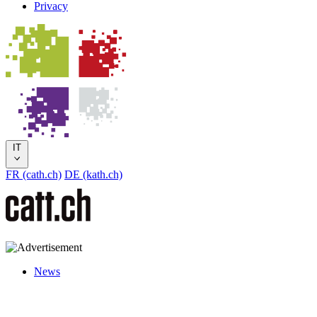
Privacy
IT
FR (cath.ch)
DE (kath.ch)
News