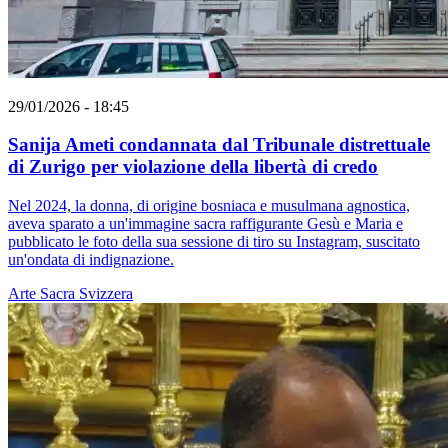
29/01/2026 - 18:45
Sanija Ameti condannata dal Tribunale distrettuale
di Zurigo per violazione della libertà di credo
Nel 2024, la donna, di origine bosniaca e musulmana agnostica,
aveva sparato a un'immagine sacra raffigurante Gesù e Maria e
pubblicato le foto della sua sessione di tiro su Instagram, suscitato
un'ondata di indignazione.
Arte Sacra
Svizzera