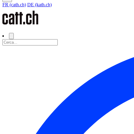
FR (cath.ch)
DE (kath.ch)