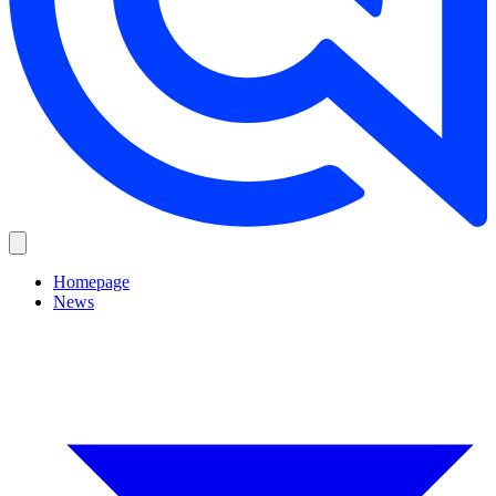
Homepage
News