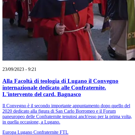
23/09/2023 - 9:21
Alla Facoltà di teologia di Lugano il Convegno
internazionale dedicato alle Confraternite.
L'intervento del card. Bagnasco
Il Convegno è il secondo importante appuntamento dopo quello del
2020 dedicato alla figura di San Carlo Borromeo e il Forum
paneuropeo delle Confraternite tenutosi anch'esso per la prima volta,
in quella occasione, a Lugano.
Europa
Lugano
Confraternite
FTL