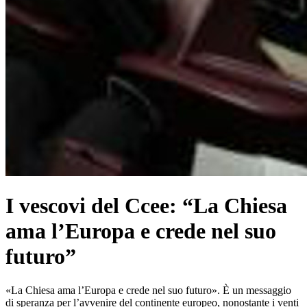
I vescovi del Ccee: “La Chiesa
ama l’Europa e crede nel suo
futuro”
«La Chiesa ama l’Europa e crede nel suo futuro». È un messaggio
di speranza per l’avvenire del continente europeo, nonostante i venti