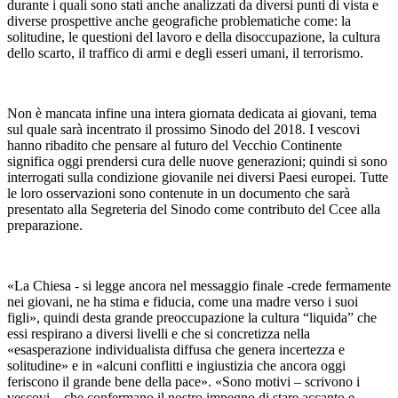
durante i quali sono stati anche analizzati da diversi punti di vista e
diverse prospettive anche geografiche problematiche come: la
solitudine, le questioni del lavoro e della disoccupazione, la cultura
dello scarto, il traffico di armi e degli esseri umani, il terrorismo.
Non è mancata infine una intera giornata dedicata ai giovani, tema
sul quale sarà incentrato il prossimo Sinodo del 2018. I vescovi
hanno ribadito che pensare al futuro del Vecchio Continente
significa oggi prendersi cura delle nuove generazioni; quindi si sono
interrogati sulla condizione giovanile nei diversi Paesi europei. Tutte
le loro osservazioni sono contenute in un documento che sarà
presentato alla Segreteria del Sinodo come contributo del Ccee alla
preparazione.
«La Chiesa - si legge ancora nel messaggio finale -crede fermamente
nei giovani, ne ha stima e fiducia, come una madre verso i suoi
figli», quindi desta grande preoccupazione la cultura “liquida” che
essi respirano a diversi livelli e che si concretizza nella
«esasperazione individualista diffusa che genera incertezza e
solitudine» e in «alcuni conflitti e ingiustizia che ancora oggi
feriscono il grande bene della pace». «Sono motivi – scrivono i
vescovi – che confermano il nostro impegno di stare accanto e