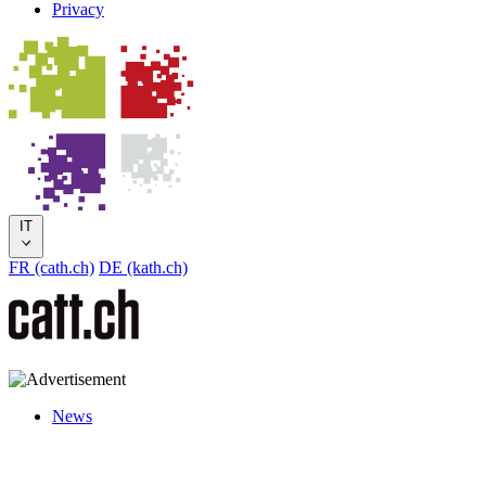
Privacy
IT
FR (cath.ch)
DE (kath.ch)
News