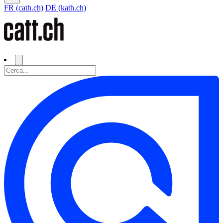
FR (cath.ch)
DE (kath.ch)