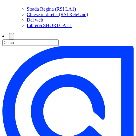
Strada Regina (RSI LA1)
Chiese in diretta (RSI ReteUno)
Dal web
Libreria SHORTCATT