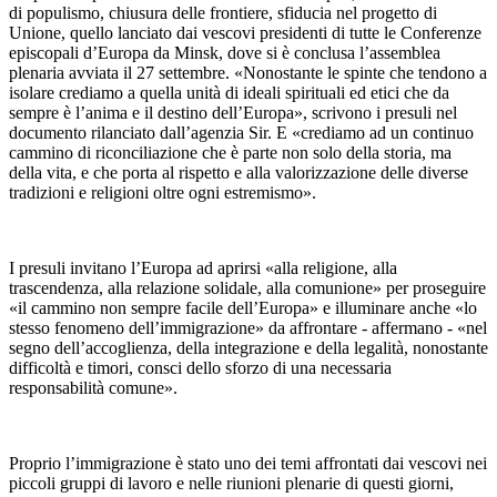
di populismo, chiusura delle frontiere, sfiducia nel progetto di
Unione, quello lanciato dai vescovi presidenti di tutte le Conferenze
episcopali d’Europa da Minsk, dove si è conclusa l’assemblea
plenaria avviata il 27 settembre. «Nonostante le spinte che tendono a
isolare crediamo a quella unità di ideali spirituali ed etici che da
sempre è l’anima e il destino dell’Europa», scrivono i presuli nel
documento rilanciato dall’agenzia Sir. E «crediamo ad un continuo
cammino di riconciliazione che è parte non solo della storia, ma
della vita, e che porta al rispetto e alla valorizzazione delle diverse
tradizioni e religioni oltre ogni estremismo».
I presuli invitano l’Europa ad aprirsi «alla religione, alla
trascendenza, alla relazione solidale, alla comunione» per proseguire
«il cammino non sempre facile dell’Europa» e illuminare anche «lo
stesso fenomeno dell’immigrazione» da affrontare - affermano - «nel
segno dell’accoglienza, della integrazione e della legalità, nonostante
difficoltà e timori, consci dello sforzo di una necessaria
responsabilità comune».
Proprio l’immigrazione è stato uno dei temi affrontati dai vescovi nei
piccoli gruppi di lavoro e nelle riunioni plenarie di questi giorni,