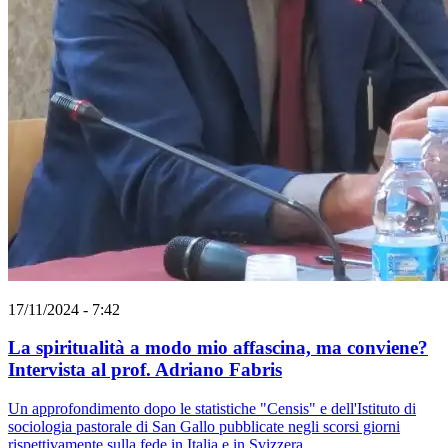
17/11/2024 - 7:42
La spiritualità a modo mio affascina, ma conviene?
Intervista al prof. Adriano Fabris
Un approfondimento dopo le statistiche "Censis" e dell'Istituto di
sociologia pastorale di San Gallo pubblicate negli scorsi giorni
rispettivamente sulla fede in Italia e in Svizzera.