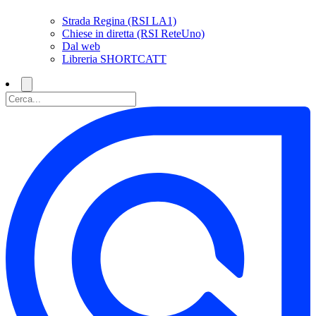
Strada Regina (RSI LA1)
Chiese in diretta (RSI ReteUno)
Dal web
Libreria SHORTCATT