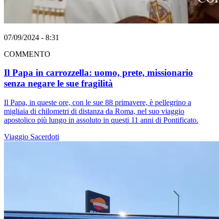
07/09/2024 - 8:31
COMMENTO
Il Papa in carrozzella: uomo, prete, missionario
senza negare le sue fragilità
Il Papa, in queste ore, con le sue 88 primavere, è pellegrino a
migliaia di chilometri di distanza da Roma, nel suo viaggio
apostolico più lungo in assoluto in questi 11 anni di Pontificato.
Viaggio
Sacerdoti