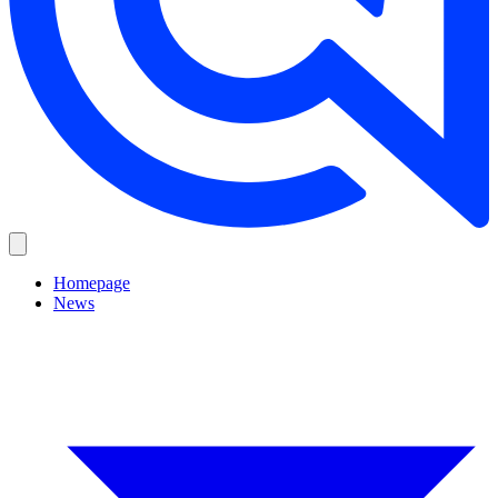
Homepage
News