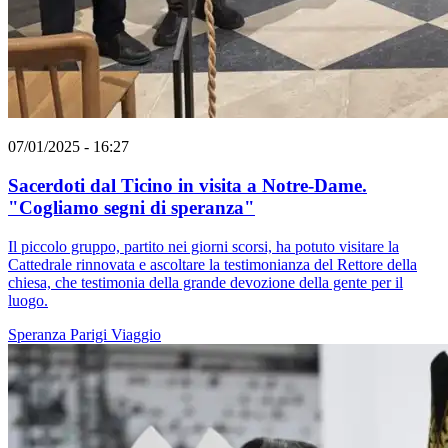
07/01/2025 - 16:27
Sacerdoti dal Ticino in visita a Notre-Dame.
"Cogliamo segni di speranza"
Il piccolo gruppo, partito nei giorni scorsi, ha potuto visitare la
Cattedrale rinnovata e ascoltare la testimonianza del Rettore della
chiesa, che testimonia della grande devozione della gente per il
luogo.
Speranza
Parigi
Viaggio