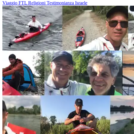
Viaggio
FTL
Religioni
Testimonianza
Israele