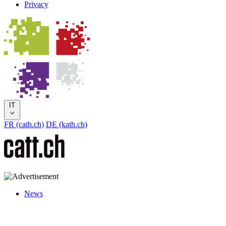
Privacy
IT
FR (cath.ch)
DE (kath.ch)
News