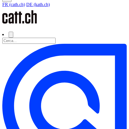
FR (cath.ch)
DE (kath.ch)