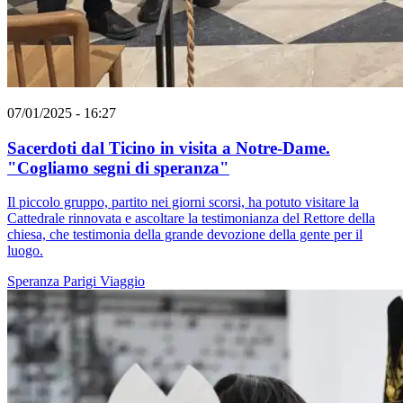
07/01/2025 - 16:27
Sacerdoti dal Ticino in visita a Notre-Dame.
"Cogliamo segni di speranza"
Il piccolo gruppo, partito nei giorni scorsi, ha potuto visitare la
Cattedrale rinnovata e ascoltare la testimonianza del Rettore della
chiesa, che testimonia della grande devozione della gente per il
luogo.
Speranza
Parigi
Viaggio