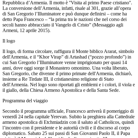
Repubblica d’Armenia. Il motto è ''Visita al primo Paese cristiano''.
La conversione dell’Armenia, infatti, risale al 301, grazie all’opera
di San Gregorio l’Illuminatore e può dunque definirsi – come ha
detto Papa Francesco – “la prima tra le nazioni che nel corso dei
secoli hanno abbracciato il Vangelo di Cristo” (Messaggio agli
Armeni, 12 aprile 2015).
Il logo
Il logo, di forma circolare, raffigura il Monte biblico Ararat, simbolo
dell'Armenia, e il “Khor Virap” di Artashad (“pozzo profondo”) in
cui San Gregorio l’Illuminatore venne imprigionato per quasi 14
anni, dove oggi sorge il Monastero omonimo. Una volta liberato,
San Gregorio, che divenne il primo primate dell'Armenia, dichiarò,
insieme a Re Tirdate III, il cristianesimo religione di Stato
dell'Armenia. Nel logo sono riportati gli emblemi e i colori, il viola e
il giallo, della Chiesa Armeno Apostolica e della Santa Sede.
Programma del viaggio
Secondo il programma ufficiale, Francesco arriverà il pomeriggio di
venerdì 24 nella capitale Yerevan. Subito la preghiera alla Cattedrale
armeno apostolica di Etchmiadzin con il saluto al Catholicos, quindi
l’incontro con il presidente e le autorità civili e il discorso al corpo
diplomatico. Sabato 25 sui passi di San Giovanni Paolo II, il Papa