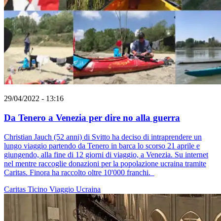
29/04/2022 - 13:16
Da Tenero a Venezia per dire no alla guerra
Christian Jauch (52 anni) di Svitto ha deciso di intraprendere un
lungo viaggio partendo da Tenero in barca lo scorso 21 aprile e
giungendo, alla fine di 12 giorni di viaggio, a Venezia. Su internet
nel mentre raccoglie donazioni per la popolazione ucraina tramite
Caritas. Finora ha raccolto oltre 10'000 franchi.
Caritas Ticino
Viaggio
Ucraina