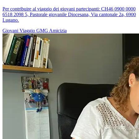
Per contribuire al viaggio dei giovani partecipanti: CH46 0900 0000
6518 2098 5, Pastorale giovanile Diocesana, Via cantonale 2a, 6900
Lugano.
Giovani
Viaggio
GMG
Amicizia