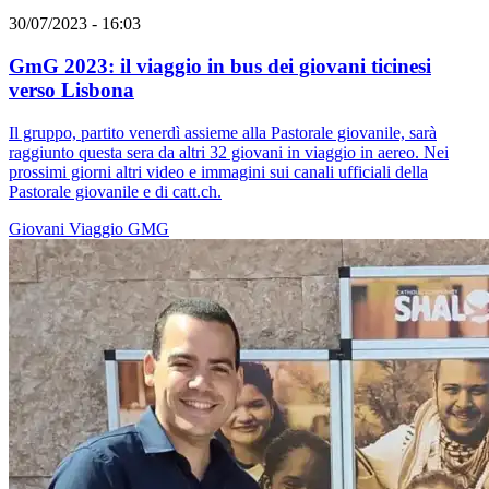
30/07/2023 - 16:03
GmG 2023: il viaggio in bus dei giovani ticinesi
verso Lisbona
Il gruppo, partito venerdì assieme alla Pastorale giovanile, sarà
raggiunto questa sera da altri 32 giovani in viaggio in aereo. Nei
prossimi giorni altri video e immagini sui canali ufficiali della
Pastorale giovanile e di catt.ch.
Giovani
Viaggio
GMG