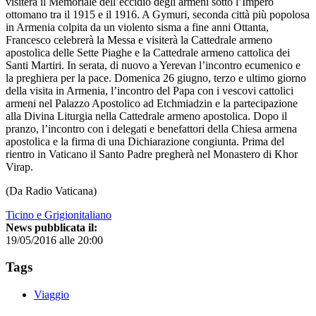
visiterà il Memoriale dell’eccidio degli armeni sotto l’Impero
ottomano tra il 1915 e il 1916. A Gymuri, seconda città più popolosa
in Armenia colpita da un violento sisma a fine anni Ottanta,
Francesco celebrerà la Messa e visiterà la Cattedrale armeno
apostolica delle Sette Piaghe e la Cattedrale armeno cattolica dei
Santi Martiri. In serata, di nuovo a Yerevan l’incontro ecumenico e
la preghiera per la pace. Domenica 26 giugno, terzo e ultimo giorno
della visita in Armenia, l’incontro del Papa con i vescovi cattolici
armeni nel Palazzo Apostolico ad Etchmiadzin e la partecipazione
alla Divina Liturgia nella Cattedrale armeno apostolica. Dopo il
pranzo, l’incontro con i delegati e benefattori della Chiesa armena
apostolica e la firma di una Dichiarazione congiunta. Prima del
rientro in Vaticano il Santo Padre pregherà nel Monastero di Khor
Virap.
(Da Radio Vaticana)
Ticino e Grigionitaliano
News pubblicata il:
19/05/2016 alle 20:00
Tags
Viaggio