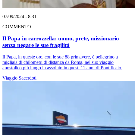
07/09/2024 - 8:31
COMMENTO
Il Papa in carrozzella: uomo, prete, missionario
senza negare le sue fragilità
Il Papa, in queste ore, con le sue 88 primavere, è pellegrino a
migliaia di chilometri di distanza da Roma, nel suo viaggio
apostolico più lungo in assoluto in questi 11 anni di Pontificato.
Viaggio
Sacerdoti